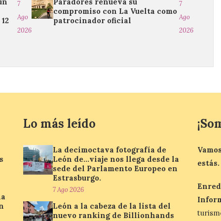
un
Paradores renueva su
7
7
compromiso con La Vuelta como
Ago
Ago
 12
patrocinador oficial
2026
2026
Lo más leído
¡So
La decimoctava fotografía de
Vamos
s
León de…viaje nos llega desde la
estás.
sede del Parlamento Europeo en
Estrasburgo.
Enred
7 Ago 2026
la
Infor
n
León a la cabeza de la lista del
turis
nuevo ranking de Billionhands