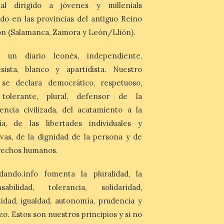
Última llamada: Eclipse
nal dirigido a jóvenes y millenials
total del 12 de agosto.
do en las provincias del antiguo Reino
Dónde alojarse y a qué
n (Salamanca, Zamora y León/Llión).
precio
7 Ago 2026
 un diario leonés, independiente,
León es la provincia más
sista, blanco y apartidista. Nuestro
económica (116€/noche),
 se declara democrático, respetuoso,
pero también una de las
más agotadas: solo un 4%
, tolerante, plural, defensor de la
de alojamientos libres.
encia civilizada, del acatamiento a la
Zamora, Palencia y Álava son las
provincias con menos margen: apenas un
ía, de las libertades individuales y
1% de los alojamientos siguen libres para
esas […]
ivas, de la dignidad de la persona y de
rechos humanos.
El eclipse genera un boom
dando.info fomenta la pluralidad, la
de reservas hoteleras y
precios desorbitados,
nsabilidad, tolerancia, solidaridad,
según SiteMinder
idad, igualdad, autonomía, prudencia y
7 Ago 2026
zo. Estos son nuestros principios y si no