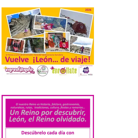
observar el eclipse con seguridad León, 7
de agosto de 2026. La programación […]
Laciana comienza su
programación para
disfrutar el eclipse total
del 12 de agosto
7 Ago 2026
Durante los días 1 y 2 de
agosto, tanto el público
infantil como el adulto
pudo disfrutar de un
.
planetario que se instaló
en el polideportivo municipal, con pases
de mañana dedicados preferentemente al
público infantil y, el resto del […]
Más de 200.000 jóvenes
nacidos en 2008 ya han
solicitado el Bono Cultural
Joven 2026 en su primer