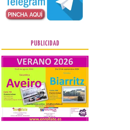
plantean que la Junta
contacte cuanto antes con los
propietarios para exigirles medidas
inmediatas que frenen el deterioro y el
riesgo de colapso. Los procuradores de
Unión del Pueblo […]
La Universidad de León
PUBLICIDAD
distribuye folletos con la
programación del evento
del eclipse solar que
organiza con la ESA y el
Ayuntamiento
7 Ago 2026
Los materiales ya pueden
recogerse gratuitamente
en la Oficina de
Información Turística de
León e incluyen, además
del programa del evento, una guía
práctica con recomendaciones
elaboradas por especialistas para