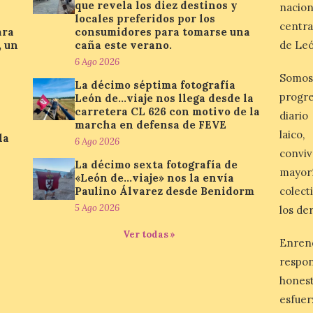
que revela los diez destinos y
nacio
locales preferidos por los
centra
ara
consumidores para tomarse una
, un
caña este verano.
de Leó
6 Ago 2026
Somos
La décimo séptima fotografía
progre
León de…viaje nos llega desde la
carretera CL 626 con motivo de la
diario
marcha en defensa de FEVE
laico
la
6 Ago 2026
conviv
La décimo sexta fotografía de
mayor
«León de…viaje» nos la envía
Paulino Álvarez desde Benidorm
colect
5 Ago 2026
los de
Ver todas »
Enren
respo
honest
esfuer