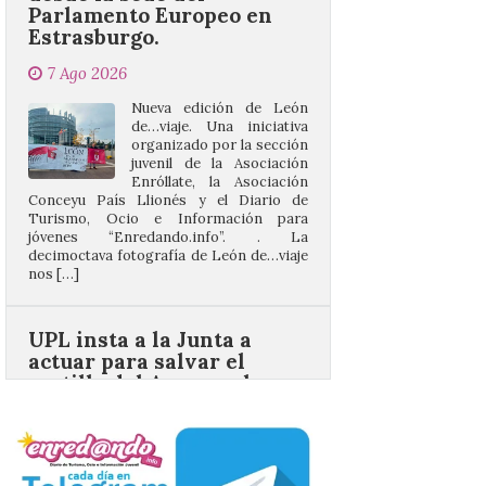
7 Ago 2026
Nueva edición de León
de…viaje. Una iniciativa
organizado por la sección
juvenil de la Asociación
Enróllate, la Asociación
Conceyu País Llionés y el Diario de
Turismo, Ocio e Información para
jóvenes “Enredando.info”. . La
decimoctava fotografía de León de…viaje
nos […]
UPL insta a la Junta a
actuar para salvar el
castillo del Asmesnal, un
BIC en estado de ruina
7 Ago 2026
Un Bien de Interés
Cultural abandonado
desde 1949. Los
procuradores leonesistas