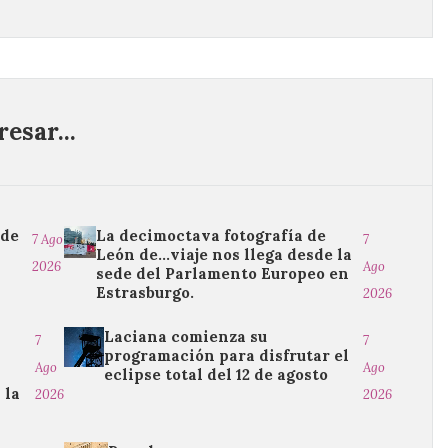
esar...
 de
La decimoctava fotografía de
7 Ago
7
León de…viaje nos llega desde la
2026
Ago
sede del Parlamento Europeo en
Estrasburgo.
2026
Laciana comienza su
7
7
programación para disfrutar el
Ago
Ago
eclipse total del 12 de agosto
 la
2026
2026