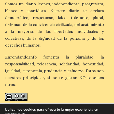
Somos un diario leonés, independiente, progresista,
blanco y apartidista. Nuestro diario se declara
La retinopatía solar puede
democrático, respetuoso, laico, tolerante, plural,
provocar pérdida de
visión central, manchas en
defensor de la convivencia civilizada, del acatamiento
el campo visual y
a la mayoría, de las libertades individuales y
alteraciones en la
percepción de formas y colores. El
colectivas, de la dignidad de la persona y de los
especialista en Oftalmología del Hospital
derechos humanos.
San Juan de Dios de León, Dr. Mahave
Ruiz, advierte de […]
Enrendando.info fomenta la pluralidad, la
responsabilidad, tolerancia, solidaridad, honestidad,
La décimo séptima
igualdad, autonomía, prudencia y esfuerzo. Estos son
fotografía León de…viaje
nuestros principios y si no te gustan NO tenemos
nos llega desde la
otros.
carretera CL 626 con
motivo de la marcha en
defensa de FEVE
6 Ago 2026
enredando.info está bajo
licencia de Creative Commons
Utilizamos cookies para ofrecerte la mejor experiencia en
Reconocimiento-CompartirIgual 4.0 Internacional
.