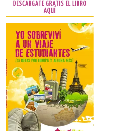
DESCÁRGATE GRATIS EL LIBRO
AQUÍ
En la Comarca de Liébana
tienes 6 rincones únicos
para ver el Eclipse de Sol
6 Ago 2026
Miradores naturales,
pueblos con alma y
paisajes de leyenda
convierten la Comarca de
Liébana en uno de los
destinos más bonitos para disfrutar de
este fenómeno astronómico único. Un
eclipse total de sol será visible en la
Península Ibérica durante […]
León a la cabeza de la lista
del nuevo ranking de
Billionhands que revela