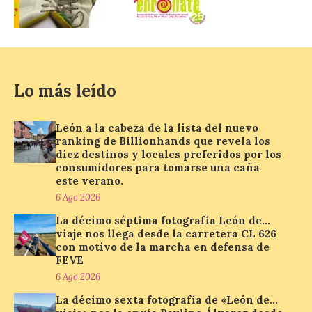
los diez destinos y locales
preferidos por los
consumidores para
tomarse una caña este
verano.
Lo más leído
6 Ago 2026
León a la cabeza de la lista del nuevo
El nuevo ranking de
ranking de Billionhands que revela los
Billionhands revela los
diez destinos y locales preferidos por los
diez destinos y locales
preferidos por los
consumidores para tomarse una caña
consumidores para
este verano.
tomarse una caña este verano, con León y
6 Ago 2026
Madrid a la cabeza de la lista. Salamanca
ocupa el noveno lugar. Los españoles
La décimo séptima fotografía León de…
priorizan las […]
viaje nos llega desde la carretera CL 626
con motivo de la marcha en defensa de
FEVE
6 Ago 2026
El Ayuntamiento de La
Bañeza presenta el
La décimo sexta fotografía de «León de…
Festival One More Time,