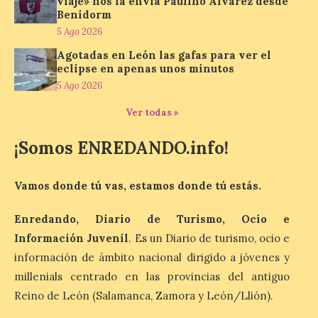
viaje» nos la envía Paulino Álvarez desde
una cita con la música de
Benidorm
los 80 y 90 para el 16 de
5 Ago 2026
agosto en la Plaza Mayor.
Agotadas en León las gafas para ver el
6 Ago 2026
eclipse en apenas unos minutos
5 Ago 2026
Se celebrará el próximo
Ver todas »
domingo 16 de agosto, a
partir de las 23:00 horas,
¡Somos ENREDANDO.info!
en la Plaza Mayor de la
ciudad. El Salón de Plenos
del Ayuntamiento de La Bañeza ha
acogido esta mañana la presentación
Vamos donde tú vas, estamos donde tú estás.
oficial del Festival One […]
Enredando, Diario de Turismo, Ocio e
Información Juvenil
. Es un Diario de turismo, ocio e
“Mirar un eclipse sin
información de ámbito nacional dirigido a jóvenes y
protección adecuada
puede causar daños
millenials centrado en las provincias del antiguo
irreversibles en la retina”
Reino de León (Salamanca, Zamora y León/Llión).
6 Ago 2026