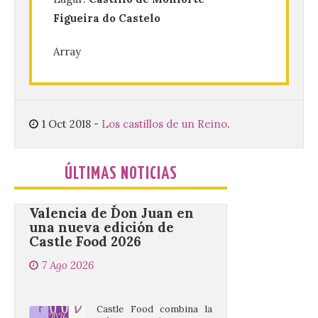
Conferencia de Victorina
Figueira do Castelo
Alonso, sobre la
peregrinación femenina.
Presentación del Libro
Array
“Va de Monjas”, de José
Fernando Cornejo. Apertura de una doble
exposición de fotografía. Este viernes, 7
de agosto, a las 20,00 horas, en el
auditorio de Benavides de […]
1 Oct 2018
-
Los castillos de un Reino
.
Food trucks y música en
ÚLTIMAS NOTICIAS
Valencia de Don Juan en
una nueva edición de
Castle Food 2026
7 Ago 2026
Castle Food combina la
música en directo con
food trucks y tiendas de
market esperando atraer