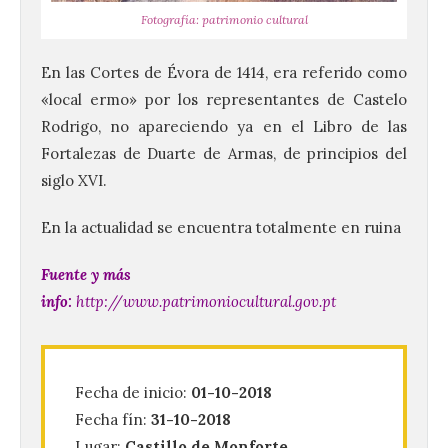
Fotografía: patrimonio cultural
En las Cortes de Évora de 1414, era referido como
«local ermo» por los representantes de Castelo
Rodrigo, no apareciendo ya en el Libro de las
Fortalezas de Duarte de Armas, de principios del
siglo XVI.
En la actualidad se encuentra totalmente en ruina
Fuente y más
info:
http://www.patrimoniocultural.gov.pt
Ciclo “Mujeres en la
Historia y la
Peregrinación”, en
Benavides de Órbigo.
Fecha de inicio:
01-10-2018
7 Ago 2026
Fecha fín:
31-10-2018
Lugar:
Castillo de Monforte