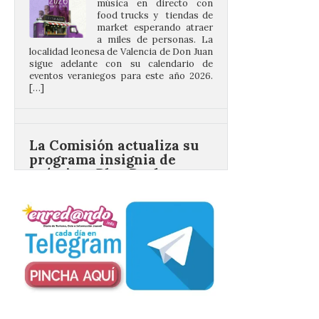
a miles de personas. La
localidad leonesa de Valencia de Don Juan
sigue adelante con su calendario de
eventos veraniegos para este año 2026.
[…]
La Comisión actualiza su
programa insignia de
prácticas Blue Book,
abriéndolo a titulados de
EFP
6 Ago 2026
Las solicitudes estarán
abiertas del 22 de julio al 4
de septiembre de 2026.
Bruselas, 6 de agosto de
2026.- La Comisión
Europea ha actualizado las normas de su
programa de prácticas, estableciendo un