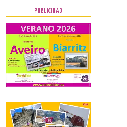
marco único modernizado que hace que el
programa […]
PUBLICIDAD
Despega el primer avión
de Iberia con wifi de alta
velocidad gratuito de
Starlink
6 Ago 2026
Iberia se convierte en la
primera aerolínea
española en ofrecer wifi a
bordo de Starlink, la
constelación de satélites
más avanzada del mundo, desarrollada
por SpaceX. La incorporación de esta
tecnología forma parte del compromiso
de Iberia con la innovación […]