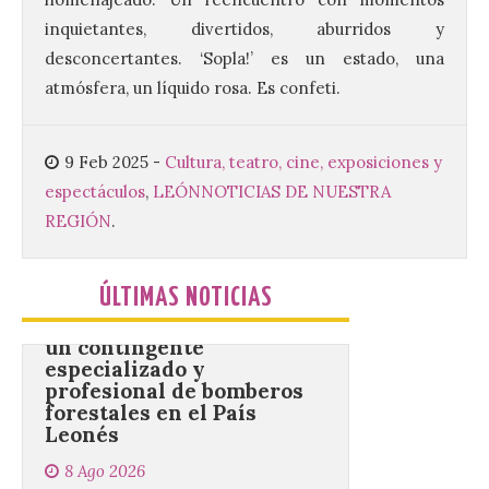
Este certamen,
inquietantes, divertidos, aburridos y
promovido por el Instituto
Universitario de Música
desconcertantes. ‘Sopla!’ es un estado, una
Sacra de la Universidad
atmósfera, un líquido rosa. Es confeti.
Pontificia de Salamanca
(UPSA), premiará composiciones
inéditas, destinadas a coro, con un
premio de 3.000 euros. Las candidaturas
9 Feb 2025
-
Cultura, teatro, cine, exposiciones y
podrán presentarse hasta el 30 de
noviembre. La Universidad, a […]
espectáculos
,
LEÓN
NOTICIAS DE NUESTRA
REGIÓN
.
Conceyu vuelve a exigir
un contingente
ÚLTIMAS NOTICIAS
especializado y
profesional de bomberos
forestales en el País
Leonés
8 Ago 2026
Conceyu «se opone