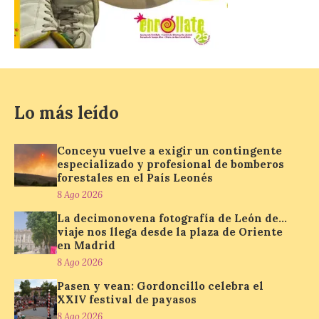
La decimonovena
fotografía de León de…
viaje nos llega desde la
plaza de Oriente en
Madrid
8 Ago 2026
Lo más leído
Nueva edición de León
Conceyu vuelve a exigir un contingente
de…viaje. Una iniciativa
especializado y profesional de bomberos
organizado por la sección
forestales en el País Leonés
juvenil de la Asociación
Enróllate, la Asociación
8 Ago 2026
Conceyu País Llionés y el Diario de
Turismo, Ocio e Información para
La decimonovena fotografía de León de…
jóvenes “Enredando.info”. Pilar Aller Aller
viaje nos llega desde la plaza de Oriente
nos envía la décimo […]
en Madrid
8 Ago 2026
Pasen y vean: Gordoncillo celebra el
Los minerales y sus usos
XXIV festival de payasos
más comunes centran la
8 Ago 2026