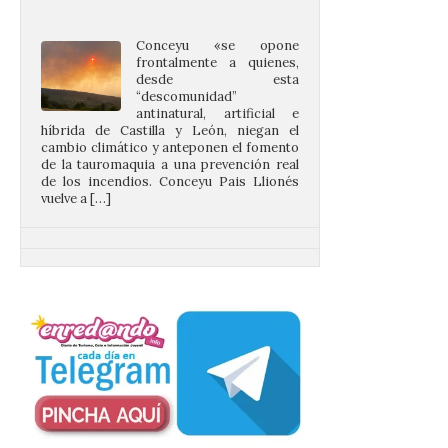
frontalmente a quienes,
desde esta
“descomunidad”
antinatural, artificial e
híbrida de Castilla y León, niegan el
cambio climático y anteponen el fomento
de la tauromaquia a una prevención real
de los incendios. Conceyu Pais Llionés
vuelve a […]
Santander aconseja acudir
a pie o en transporte
público y evitar el
vehículo privado para el
eclipse
8 Ago 2026
El TUS cuenta con líneas
que llegan a la zona en
puntos como el faro de