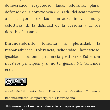
democrático, respetuoso, laico, tolerante, plural,
defensor de la convivencia civilizada, del acatamiento
El Ayuntamiento de La
Bañeza designa a Arturo
a la mayoría, de las libertades individuales y
Martínez Matilla como
colectivas, de la dignidad de la persona y de los
pregonero de las Fiestas
2026. Tendrá lugar este
derechos humanos.
sábado 8 de agosto a las 21,00 horas en el
teatro municipal de La Bañeza. El
comunicador astorgano Arturo Martínez
Enrendando.info fomenta la pluralidad, la
Matilla, […]
responsabilidad, tolerancia, solidaridad, honestidad,
igualdad, autonomía, prudencia y esfuerzo. Estos son
nuestros principios y si no te gustan NO tenemos
La I Feria de la Cerveza
otros.
Artesana de Astorga
arranca con una gran
acogida del público
8 Ago 2026
enredando.info está bajo
licencia de Creative Commons
Reconocimiento-CompartirIgual 4.0 Internacional
.
La inauguración contó
Utilizamos cookies para ofrecerte la mejor experiencia en
con la presencia del