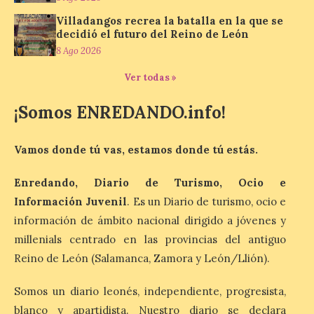
nueva exposición del
Museo de la Siderurgia y
Villadangos recrea la batalla en la que se
la Minería de Sabero
decidió el futuro del Reino de León
8 Ago 2026
8 Ago 2026
Ver todas »
La exposición que se
¡Somos ENREDANDO.info!
inaugurará el sábado día 8
de agosto a las doce y
media de la mañana,
Vamos donde tú vas, estamos donde tú estás.
durante la ‘Feria de
minerales, rocas y fósiles de Castilla y
León’, podrá visitarse hasta finales del
Enredando, Diario de Turismo, Ocio e
mes de noviembre, con […]
Información Juvenil
. Es un Diario de turismo, ocio e
información de ámbito nacional dirigido a jóvenes y
millenials centrado en las provincias del antiguo
La Bañeza inicia sus
fiestas con el pregón a
Reino de León (Salamanca, Zamora y León/Llión).
cargo de Arturo Martínez
Matilla
Somos un diario leonés, independiente, progresista,
8 Ago 2026
blanco y apartidista. Nuestro diario se declara