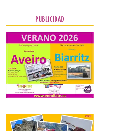
Cabo Mayor, Cueto,
Corbanera o Ciriego y
reforzará la movilidad con un servicio
especial de lanzaderas desde el PCTCAN
PUBLICIDAD
a Ciriego. El Ayuntamiento de […]
Turismo de Extremadura
impulsa nuevas
iniciativas relacionadas
con el trío de eclipses para
afianzar a Extremadura
como referente en
astroturismo
8 Ago 2026
Extremadura cuenta con
uno de los cielos
estrellados con menor
contaminación lumínica
de Europa, un recurso