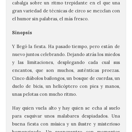
cabalga sobre un ritmo trepidante en el que una
gran variedad de técnicas de circo se mezclan con
el humor sin palabras, el más fresco.
Sinopsis
Y llegó la fiesta. Ha pasado tiempo, pero están de
nuevo juntos celebrando. Dejando atrás los miedos
y las limitaciones, desplegando cada cual sus
encantos, que son muchos, auténticas proezas.
Cinco diábolos bailongos, un bosque de cuerdas, un
duelo de bicis, un helicóptero con pies y manos,
La UPSA impulsa la
unas pelotas con mucho ritmo.
creación musical con el I
Concurso Internacional de
Hay quien vuela alto y hay quien se echa al suelo
Composición Coral Sacra
para esquivar unos malabares despiadados. Una
8 Ago 2026
buena fiesta con música y un ilustre y misterioso
homenajeado. Un reencuentro con momentos