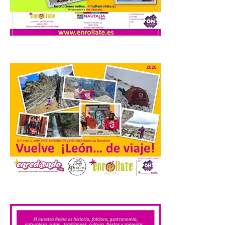
una propuesta que
combina acción rápida, toma de
decisiones y colaboración estratégica sin
que ningún participante quede excluido
del juego. GEO-Arena nace […]
Transportes activa un
dispositivo especial para
facilitar la movilidad
durante el eclipse total de
Sol del 12 de agosto
9 Ago 2026
Renfe reforzará servicios
de Media Distancia
.
especialmente en Galicia,
Asturias, Santander y País
Vasco, además del norte
de Castilla y León. En los principales
núcleos urbanos también se reforzarán