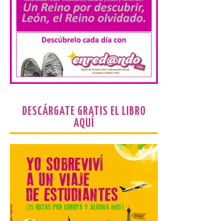
los servicios de Cercanías con mayor
afluencia de pasajeros. La Dirección […]
La Feria Internacional de
Muestras de Asturias
celebra este domingo el
día de León y Astorga
9 Ago 2026
DESCÁRGATE GRATIS EL LIBRO
AQUÍ
La 69ª edición de la Feria
Internacional de Muestras
de Asturias (FIDMA) se
celebra del 1 al 16 de
agosto de 2026 en el
Recinto Ferial de Asturias Luis Adaro de
Gijón. El Recinto Ferial Luis Adaro de
Gijón/Xixón acoge […]