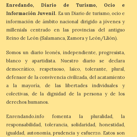
Enredando, Diario de Turismo, Ocio e
un encuentro
internacional que se
Información Juvenil
. Es un Diario de turismo, ocio e
celebra en el mes de
agosto en la localidad
información de ámbito nacional dirigido a jóvenes y
gallega de Merza, dedicado a la marimba y
millenials centrado en las provincias del antiguo
la música de cámara. La Plaza del
Ayuntamiento de Ponferrada acogerá
Reino de León (Salamanca, Zamora y León/Llión).
este domingo, […]
Somos un diario leonés, independiente, progresista,
blanco y apartidista. Nuestro diario se declara
MADO Madrid Orgullo
democrático, respetuoso, laico, tolerante, plural,
2026 vuelve a situarse
defensor de la convivencia civilizada, del acatamiento
como uno de los
principales motores
a la mayoría, de las libertades individuales y
económicos y turísticos de
colectivas, de la dignidad de la persona y de los
Madrid
derechos humanos.
9 Ago 2026
Enrendando.info fomenta la pluralidad, la
responsabilidad, tolerancia, solidaridad, honestidad,
El gasto total aumentó un
1,4 % respecto al año
igualdad, autonomía, prudencia y esfuerzo. Estos son
pasado y un 4,6 % frente a