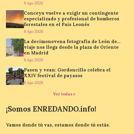
9 Ago 2026
9 Ago 2026
Conceyu vuelve a exigir un contingente
especializado y profesional de bomberos
Nueva edición de León
forestales en el País Leonés
de…viaje. Una iniciativa
8 Ago 2026
organizado por la sección
juvenil de la Asociación
La decimonovena fotografía de León de…
Enróllate, la Asociación
viaje nos llega desde la plaza de Oriente
Conceyu País Llionés y el Diario de
en Madrid
Turismo, Ocio e Información para
jóvenes “Enredando.info”. Miguel Robles
8 Ago 2026
nos envía la vigésima fotografía de […]
Pasen y vean: Gordoncillo celebra el
XXIV festival de payasos
8 Ago 2026
Concierto del Iberia
Marimba Ensemble en la
Ver todas »
Plaza del Ayuntamiento de
Ponferrada
¡Somos ENREDANDO.info!
9 Ago 2026
Vamos donde tú vas, estamos donde tú estás.
Iberia Marimba es un es