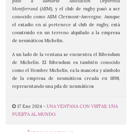
pasó a llamarse
Asociación Deportiva
Montferrand
(ASM), y el club de rugby pasó a ser
conocido como ASM Clermont-Auvergne. Aunque
el estadio en sí pertenece al club de rugby, está
Brujería Fest Summer un
construido en un terreno alquilado a la empresa
festival que se celebrará
el 11 de agosto en la
de neumáticos Michelin.
Bañeza
A un lado de la ventana se encuentra el Bibendum
9 Ago 2026
de Michelín. El Bibendum es también conocido
como el Hombre Michelin, es la mascota y símbolo
El Ayuntamiento de La
de la empresa de neumáticos creada en 1898,
Bañeza presenta el
Brujería Fest Summer
representando una pila de neumáticos
Edition, una nueva cita
musical de las fiestas
patronales. El salón de plenos del
Ayuntamiento de La Bañeza acogió el 4 de
17 Ene 2024
-
UNA VENTANA CON VISTAS, UNA
agosto la presentación oficial del Brujería
Fest Summer […]
PUERTA AL MUNDO
.