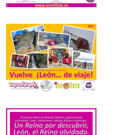
Los materiales ya pueden
recogerse gratuitamente
en la Oficina de
Información Turística de
León e incluyen, además
del programa del evento, una guía
práctica con recomendaciones
elaboradas por especialistas para
observar el eclipse con seguridad León, 7
de agosto de 2026. La programación […]
Laciana comienza su
programación para
disfrutar el eclipse total
del 12 de agosto
.
7 Ago 2026
Durante los días 1 y 2 de
agosto, tanto el público
infantil como el adulto