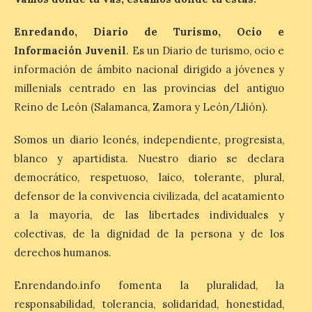
7 Ago 2026
Enredando, Diario de Turismo, Ocio e
Información Juvenil
. Es un Diario de turismo, ocio e
León es la provincia más
información de ámbito nacional dirigido a jóvenes y
económica (116€/noche),
millenials centrado en las provincias del antiguo
pero también una de las
más agotadas: solo un 4%
Reino de León (Salamanca, Zamora y León/Llión).
de alojamientos libres.
Zamora, Palencia y Álava son las
provincias con menos margen: apenas un
Somos un diario leonés, independiente, progresista,
1% de los alojamientos siguen libres para
blanco y apartidista. Nuestro diario se declara
esas […]
democrático, respetuoso, laico, tolerante, plural,
defensor de la convivencia civilizada, del acatamiento
El eclipse genera un boom
a la mayoría, de las libertades individuales y
de reservas hoteleras y
colectivas, de la dignidad de la persona y de los
precios desorbitados,
derechos humanos.
según SiteMinder
7 Ago 2026
Enrendando.info fomenta la pluralidad, la
responsabilidad, tolerancia, solidaridad, honestidad,