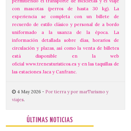
Vuelve la tradicional Feria
permitiendo el transporte de bicicletas y el viaje
de Dulces del Convento a
con mascotas (perros de hasta 30 kg). La
Gradefes
experiencia se completa con un billete de
7 Ago 2026
recuerdo de estilo clásico y personal de a bordo
uniformado a la usanza de la época. La
información detallada sobre días, horarios de
Tendrá lugar el 9 de
agosto en los aledaños del
circulación y plazas, así como la venta de billetes
monasterio cisterciense
de Santa María la Real de
está disponible en la web
Gradefes. Una cita
oficial
www.trenesturisticos.es
y en las taquillas de
imprescindible para disfrutar de los
mejores dulces conventuales, tradición,
las estaciones Jaca y Canfranc.
cultura y un ambiente único. El
Ayuntamiento de Gradefes, intentando
[…]
4 May 2026
-
Por tierra y por mar
Turismo y
viajes
.
La decimoctava fotografía
de León de…viaje nos llega
desde la sede del
ÚLTIMAS NOTICIAS
Parlamento Europeo en