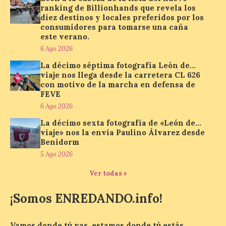
ranking de Billionhands que revela los
diez destinos y locales preferidos por los
Paradores renueva su
consumidores para tomarse una caña
compromiso con La Vuelta
este verano.
como patrocinador oficial
6 Ago 2026
7 Ago 2026
La décimo séptima fotografía León de…
viaje nos llega desde la carretera CL 626
con motivo de la marcha en defensa de
La cadena hotelera pública
FEVE
volverá a estar presente
6 Ago 2026
en la zona de descanso
junto al control de firmas
La décimo sexta fotografía de «León de…
y, como novedad, en el
viaje» nos la envía Paulino Álvarez desde
Leaders Lounge, dos espacios exclusivos
Benidorm
para los ciclistas. El recorrido de La
Vuelta discurrirá junto a 17 […]
5 Ago 2026
Ver todas »
Última llamada: Eclipse
¡Somos ENREDANDO.info!
total del 12 de agosto.
Dónde alojarse y a qué
precio
Vamos donde tú vas, estamos donde tú estás.