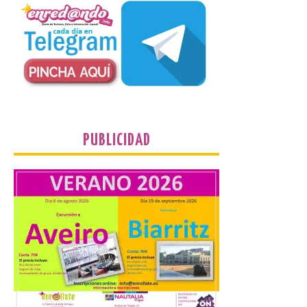
Un Bien de Interés
Cultural abandonado
desde 1949. Los
procuradores leonesistas
plantean que la Junta
contacte cuanto antes con los
propietarios para exigirles medidas
inmediatas que frenen el deterioro y el
riesgo de colapso. Los procuradores de
Unión del Pueblo […]
PUBLICIDAD
La Universidad de León
distribuye folletos con la
programación del evento
del eclipse solar que
organiza con la ESA y el
Ayuntamiento
7 Ago 2026