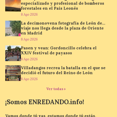
especializado y profesional de bomberos
de…viaje. Una iniciativa
forestales en el País Leonés
organizado por la sección
juvenil de la Asociación
8 Ago 2026
Enróllate, la Asociación
Conceyu País Llionés y el Diario de
La decimonovena fotografía de León de…
Turismo, Ocio e Información para
viaje nos llega desde la plaza de Oriente
jóvenes “Enredando.info”. Pilar Aller Aller
en Madrid
nos envía la décimo […]
8 Ago 2026
Pasen y vean: Gordoncillo celebra el
XXIV festival de payasos
Los minerales y sus usos
8 Ago 2026
más comunes centran la
nueva exposición del
Villadangos recrea la batalla en el que se
Museo de la Siderurgia y
decidió el futuro del Reino de León
la Minería de Sabero
8 Ago 2026
8 Ago 2026
Ver todas »
¡Somos ENREDANDO.info!
La exposición que se
inaugurará el sábado día 8
de agosto a las doce y
media de la mañana,
Vamos donde tú vas, estamos donde tú estás.