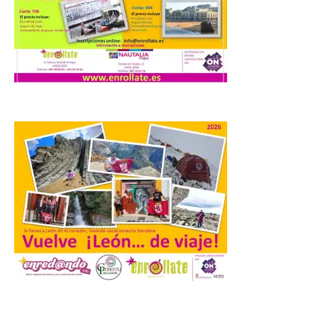
con el trío de eclipses para
afianzar a Extremadura
como referente en
astroturismo
8 Ago 2026
Extremadura cuenta con
uno de los cielos
estrellados con menor
contaminación lumínica
de Europa, un recurso
natural que permite disfrutar de
actividades de astroturismo durante todo
el año. La Dirección General de Turismo
ha puesto en marcha diversas iniciativas
relacionadas […]
Cabárceno prepara tres
.
enclaves privilegiados
desde los que divisar el