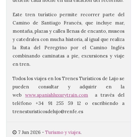
detiene cada noche en una estación del recorrido.
Este tren turístico permite recorrer parte del
Camino de Santiago Francés, que incluye mar,
La UPSA impulsa la
montaña, plazas y calles llenas de encanto, museos
creación musical con el I
y catedrales con mucha historia, al igual que realiza
Concurso Internacional de
la Ruta del Peregrino por el Camino Inglés
Composición Coral Sacra
combinando caminatas a pie, excursiones y viaje
8 Ago 2026
en tren.
Todos los viajes en los Trenes Turísticos de Lujo se
Este certamen,
promovido por el Instituto
pueden consultar y adquirir en la
Universitario de Música
web
www.spanishluxurytrain.com
a través del
Sacra de la Universidad
Pontificia de Salamanca
teléfono +34 91 255 59 12 o escribiendo a
(UPSA), premiará composiciones
inéditas, destinadas a coro, con un
trenesturisticosdelujo@renfe.es
premio de 3.000 euros. Las candidaturas
podrán presentarse hasta el 30 de
noviembre. La Universidad, a […]
7 Jun 2026
-
Turismo y viajes
.