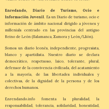
durante la ‘Feria de
minerales, rocas y fósiles de Castilla y
Enredando, Diario de Turismo, Ocio e
León’, podrá visitarse hasta finales del
mes de noviembre, con […]
Información Juvenil
. Es un Diario de turismo, ocio e
información de ámbito nacional dirigido a jóvenes y
millenials centrado en las provincias del antiguo
La Bañeza inicia sus
Reino de León (Salamanca, Zamora y León/Llión).
fiestas con el pregón a
cargo de Arturo Martínez
Somos un diario leonés, independiente, progresista,
Matilla
blanco y apartidista. Nuestro diario se declara
8 Ago 2026
democrático, respetuoso, laico, tolerante, plural,
defensor de la convivencia civilizada, del acatamiento
El Ayuntamiento de La
a la mayoría, de las libertades individuales y
Bañeza designa a Arturo
Martínez Matilla como
colectivas, de la dignidad de la persona y de los
pregonero de las Fiestas
derechos humanos.
2026. Tendrá lugar este
sábado 8 de agosto a las 21,00 horas en el
teatro municipal de La Bañeza. El
Enrendando.info fomenta la pluralidad, la
comunicador astorgano Arturo Martínez
Matilla, […]
responsabilidad, tolerancia, solidaridad, honestidad,