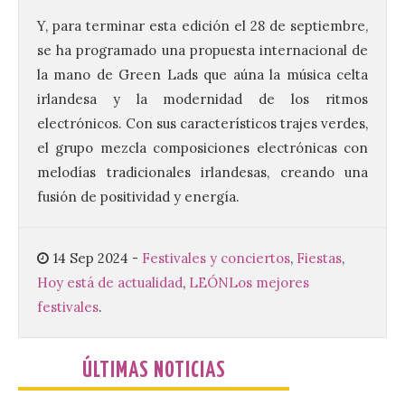
Vuelve la tradicional Feria
Y, para terminar esta edición el 28 de septiembre,
de Dulces del Convento a
Gradefes
se ha programado una propuesta internacional de
la mano de Green Lads que aúna la música celta
7 Ago 2026
irlandesa y la modernidad de los ritmos
electrónicos. Con sus característicos trajes verdes,
Tendrá lugar el 9 de
el grupo mezcla composiciones electrónicas con
agosto en los aledaños del
monasterio cisterciense
melodías tradicionales irlandesas, creando una
de Santa María la Real de
Gradefes. Una cita
fusión de positividad y energía.
imprescindible para disfrutar de los
mejores dulces conventuales, tradición,
cultura y un ambiente único. El
Ayuntamiento de Gradefes, intentando
14 Sep 2024
-
Festivales y conciertos
,
Fiestas
,
[…]
Hoy está de actualidad
,
LEÓN
Los mejores
festivales
.
La decimoctava fotografía
de León de…viaje nos llega
ÚLTIMAS NOTICIAS
desde la sede del
Parlamento Europeo en