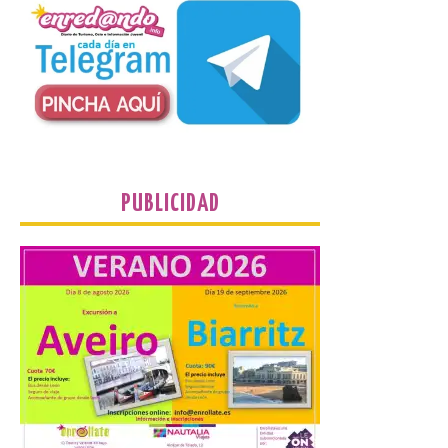
Un Bien de Interés
Cultural abandonado
desde 1949. Los
procuradores leonesistas
plantean que la Junta
contacte cuanto antes con los
propietarios para exigirles medidas
inmediatas que frenen el deterioro y el
riesgo de colapso. Los procuradores de
PUBLICIDAD
Unión del Pueblo […]
La Universidad de León
distribuye folletos con la
programación del evento
del eclipse solar que
organiza con la ESA y el
Ayuntamiento
7 Ago 2026