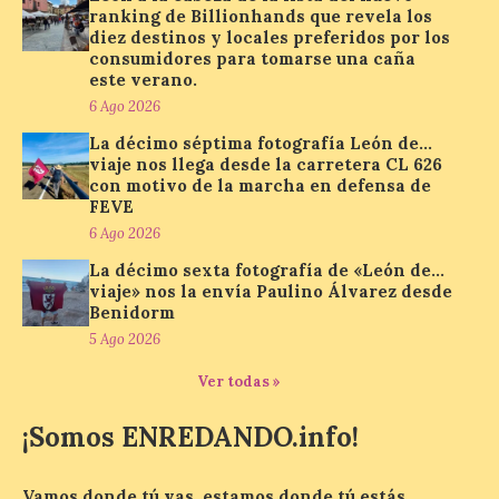
ranking de Billionhands que revela los
diez destinos y locales preferidos por los
consumidores para tomarse una caña
Paradores renueva su
este verano.
compromiso con La Vuelta
como patrocinador oficial
6 Ago 2026
La décimo séptima fotografía León de…
7 Ago 2026
viaje nos llega desde la carretera CL 626
con motivo de la marcha en defensa de
FEVE
La cadena hotelera pública
6 Ago 2026
volverá a estar presente
en la zona de descanso
La décimo sexta fotografía de «León de…
junto al control de firmas
viaje» nos la envía Paulino Álvarez desde
y, como novedad, en el
Leaders Lounge, dos espacios exclusivos
Benidorm
para los ciclistas. El recorrido de La
5 Ago 2026
Vuelta discurrirá junto a 17 […]
Ver todas »
¡Somos ENREDANDO.info!
Última llamada: Eclipse
total del 12 de agosto.
Dónde alojarse y a qué
Vamos donde tú vas, estamos donde tú estás.