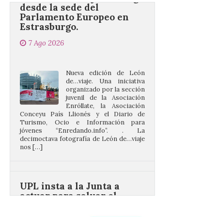
Estrasburgo.
7 Ago 2026
Nueva edición de León
de…viaje. Una iniciativa
organizado por la sección
juvenil de la Asociación
Enróllate, la Asociación
Conceyu País Llionés y el Diario de
Turismo, Ocio e Información para
jóvenes “Enredando.info”. . La
decimoctava fotografía de León de…viaje
nos […]
UPL insta a la Junta a
actuar para salvar el
castillo del Asmesnal, un
BIC en estado de ruina
7 Ago 2026