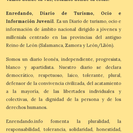
precio
7 Ago 2026
Enredando, Diario de Turismo, Ocio e
Información Juvenil
. Es un Diario de turismo, ocio e
información de ámbito nacional dirigido a jóvenes y
León es la provincia más
económica (116€/noche),
millenials centrado en las provincias del antiguo
pero también una de las
Reino de León (Salamanca, Zamora y León/Llión).
más agotadas: solo un 4%
de alojamientos libres.
Zamora, Palencia y Álava son las
Somos un diario leonés, independiente, progresista,
provincias con menos margen: apenas un
1% de los alojamientos siguen libres para
blanco y apartidista. Nuestro diario se declara
esas […]
democrático, respetuoso, laico, tolerante, plural,
defensor de la convivencia civilizada, del acatamiento
a la mayoría, de las libertades individuales y
El eclipse genera un boom
colectivas, de la dignidad de la persona y de los
de reservas hoteleras y
precios desorbitados,
derechos humanos.
según SiteMinder
Enrendando.info fomenta la pluralidad, la
7 Ago 2026
responsabilidad, tolerancia, solidaridad, honestidad,