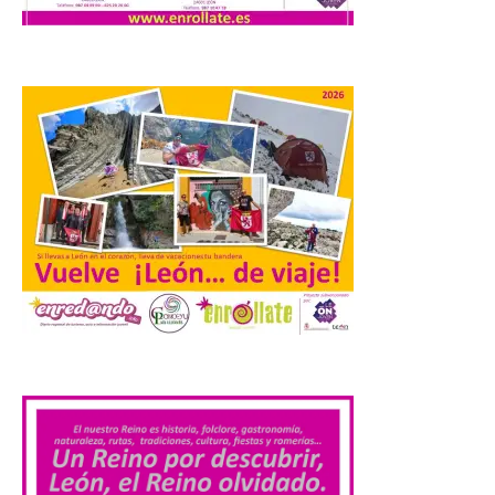
Los materiales ya pueden
recogerse gratuitamente
en la Oficina de
Información Turística de
León e incluyen, además
del programa del evento, una guía
práctica con recomendaciones
elaboradas por especialistas para
observar el eclipse con seguridad León, 7
de agosto de 2026. La programación […]
Laciana comienza su
programación para
disfrutar el eclipse total
del 12 de agosto
.
7 Ago 2026
Durante los días 1 y 2 de
agosto, tanto el público