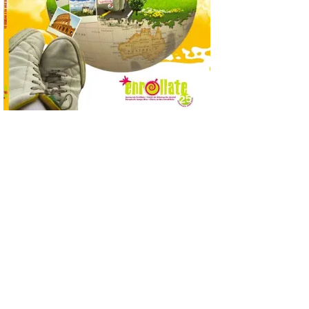
2026. — La I Feria de […]
El Jamón de bellota 100 %
ibérico «Guillén» de
Guijuelo ha sido el
ganador al mejor jamón de
bellota ibérico
8 Ago 2026
El Ministerio de
Agricultura, Pesca y
Alimentación concede el
premio Alimentos de
España a los mejores
jamones 2026. Jamón Serrano 24 – Monte
Nevado recibe el premio al mejor jamón
serrano u otras figuras de calidad
reconocidas. Se han presentado […]
Las salas del antiguo
ayuntamiento de