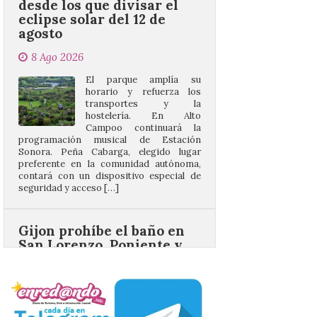
8 Ago 2026
El parque amplía su
horario y refuerza los
transportes y la
hostelería. En Alto
Campoo continuará la
programación musical de Estación
Sonora. Peña Cabarga, elegido lugar
preferente en la comunidad autónoma,
contará con un dispositivo especial de
seguridad y acceso […]
Gijon prohíbe el baño en
San Lorenzo, Poniente y
Arbeyal el día del eclipse a
partir de las 19.00 horas.
8 Ago 2026
Incide en que el eclipse se
verá desde múltiples
puntos de la ciudad, por lo
que no será necesario