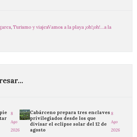
ugares
,
Turismo y viajes
Vamos a la playa ¡oh!¡oh!...a la
esar...
pie
Cabárceno prepara tres enclaves
8
8
tar
privilegiados desde los que
Ago
Ago
divisar el eclipse solar del 12 de
agosto
2026
2026