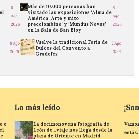
Más de 10.000 personas han
8
8
el
visitado las exposiciones ‘Alma de
Ago
Ago
América. Arte y mito
precolombino’ y ‘Mundus Novus’
2026
2026
en la Sala de San Eloy
Vuelve la tradicional Feria de
8 Ago
7 Ago
Dulces del Convento a
2026
2026
Gradefes
Lo más leído
¡So
e o
La decimonovena fotografía de
Vamos
el
León de…viaje nos llega desde la
estás.
se
plaza de Oriente en Madrid