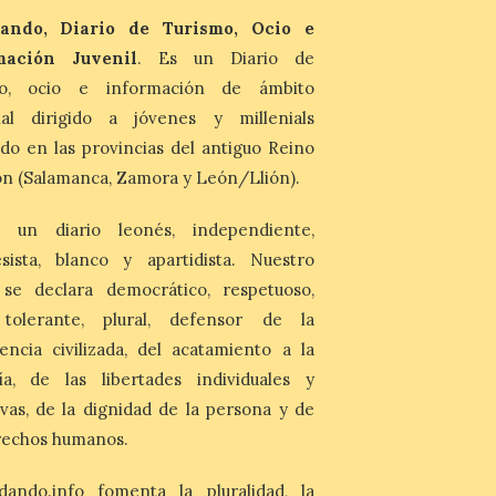
ando, Diario de Turismo, Ocio e
8 Ago 2026
mación Juvenil
. Es un Diario de
Ambas exposiciones se
mo, ocio e información de ámbito
podrán visitar hasta el 30
de agosto y la entrada es
nal dirigido a jóvenes y millenials
gratuita. El horario de
apertura es de martes a
do en las provincias del antiguo Reino
domingo, de 11:30 a 13:30 horas y de 18:00
n (Salamanca, Zamora y León/Llión).
a 21:00 horas. La Sala de San Eloy […]
 un diario leonés, independiente,
sista, blanco y apartidista. Nuestro
 se declara democrático, respetuoso,
, tolerante, plural, defensor de la
encia civilizada, del acatamiento a la
ía, de las libertades individuales y
ivas, de la dignidad de la persona y de
rechos humanos.
dando.info fomenta la pluralidad, la