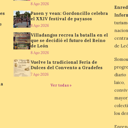
8 Ago 2026
Enred
ves
Pasen y vean: Gordoncillo celebra
Infor
el XXIV festival de payasos
turis
e
8 Ago 2026
nacio
Villadangos recrea la batalla en el
centra
que se decidió el futuro del Reino
de León
de Leó
8 Ago 2026
Somos
Vuelve la tradicional Feria de
progre
Dulces del Convento a Gradefes
7 Ago 2026
diario
laico
la
Ver todas »
conviv
mayor
colect
los de
Enren