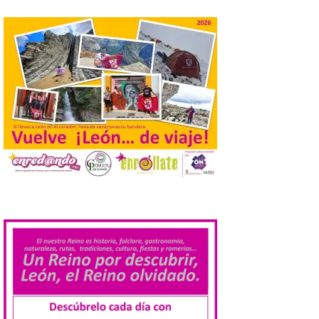
Los minerales y sus usos
más comunes centran la
nueva exposición del
Museo de la Siderurgia y
la Minería de Sabero
8 Ago 2026
La exposición que se
inaugurará el sábado día 8
de agosto a las doce y
media de la mañana,
durante la ‘Feria de
minerales, rocas y fósiles de Castilla y
León’, podrá visitarse hasta finales del
.
mes de noviembre, con […]
La Bañeza inicia sus
fiestas con el pregón a
cargo de Arturo Martínez
Matilla
8 Ago 2026