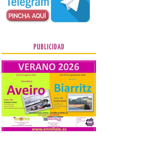
Un recorrido entre La
Fábrica de Luz. Museo de
la Energía (antigua central térmica de la
Minero Siderúrgica de Ponferrada –
MSP) y La Térmica Cultural (antigua
central de Compostilla […]
El estreno absoluto de la
PUBLICIDAD
obra “De indis. Por favor,
firme aquí” y la música del
grupo Carrion Folk,
protagonizan la oferta
cultural de este fin de
semana dentro del
programa Salamanca
Plazas y Patios
7 Ago 2026
El programa cultural
Salamanca Plazas y Patios
continúa este fin de
semana con propuestas
de teatro y música. En el