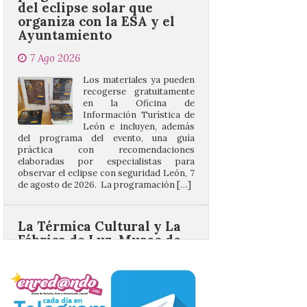
7 Ago 2026
Los materiales ya pueden
recogerse gratuitamente
en la Oficina de
Información Turística de
León e incluyen, además
del programa del evento, una guía
práctica con recomendaciones
elaboradas por especialistas para
observar el eclipse con seguridad León, 7
de agosto de 2026. La programación […]
La Térmica Cultural y La
Fábrica de Luz. Museo de
la Energía de Ponferrada
publican su agenda para
este fin de semana
7 Ago 2026
Además, se celebrarán
nuevas visitas guiadas de
‘Paseo entre centrales.