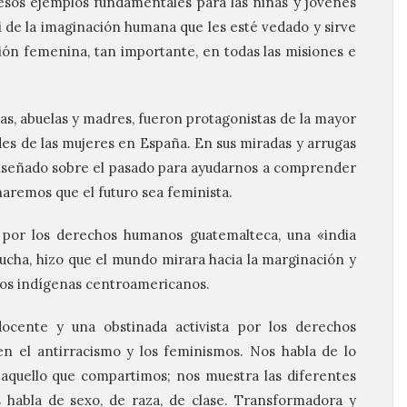
esos ejemplos fundamentales para las niñas y jóvenes
i de la imaginación humana que les esté vedado y sirve
ción femenina, tan importante, en todas las misiones e
as, abuelas y madres, fueron protagonistas de la mayor
des de las mujeres en España. En sus miradas y arrugas
enseñado sobre el pasado para ayudarnos a comprender
 haremos que el futuro sea feminista.
a por los derechos humanos guatemalteca, una «india
lucha, hizo que el mundo mirara hacia la marginación y
blos indígenas centroamericanos.
, docente y una obstinada activista por los derechos
en el antirracismo y los feminismos. Nos habla de lo
 aquello que compartimos; nos muestra las diferentes
 habla de sexo, de raza, de clase. Transformadora y