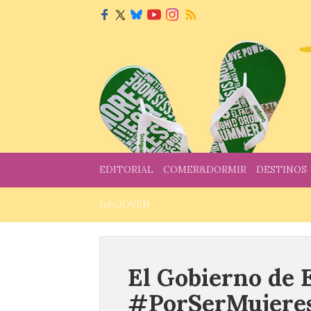
EDITORIAL
COMER&DORMIR
DESTINOS
InfoJOVEN
El Gobierno de 
#PorSerMujere