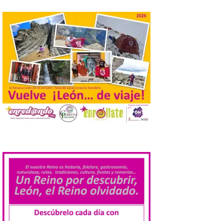
Patio Chico está previsto el estreno
absoluto de “De indis. Por favor, firme
aquí”, una producción de la compañía
salmantina […]
Ciclo “Mujeres en la
Historia y la
Peregrinación”, en
Benavides de Órbigo.
7 Ago 2026
Conferencia de Victorina
Alonso, sobre la
.
peregrinación femenina.
Presentación del Libro
“Va de Monjas”, de José
Fernando Cornejo. Apertura de una doble
exposición de fotografía. Este viernes, 7
de agosto, a las 20,00 horas, en el
auditorio de Benavides de […]
Food trucks y música en