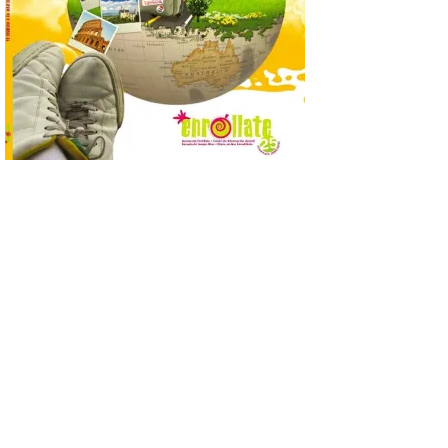
Las solicitudes estarán
abiertas del 22 de julio al 4
de septiembre de 2026.
Bruselas, 6 de agosto de
2026.- La Comisión
Europea ha actualizado las normas de su
programa de prácticas, estableciendo un
marco único modernizado que hace que el
programa […]
Despega el primer avión
de Iberia con wifi de alta
velocidad gratuito de
Starlink
6 Ago 2026
Iberia se convierte en la
primera aerolínea
española en ofrecer wifi a
bordo de Starlink, la
constelación de satélites
más avanzada del mundo, desarrollada
por SpaceX. La incorporación de esta