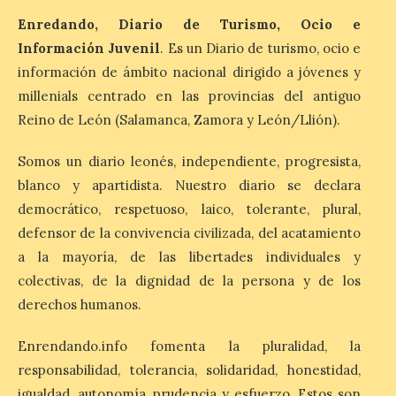
Enredando, Diario de Turismo, Ocio e
El Ayuntamiento de
Cabrillanes analizará,
Información Juvenil
. Es un Diario de turismo, ocio e
conforme a la legalidad, la
información de ámbito nacional dirigido a jóvenes y
solicitud para la
millenials centrado en las provincias del antiguo
celebración del Iberia
Eclipse Festival
Reino de León (Salamanca, Zamora y León/Llión).
6 Ago 2026
Somos un diario leonés, independiente, progresista,
blanco y apartidista. Nuestro diario se declara
Durante la mañana de ayer
democrático, respetuoso, laico, tolerante, plural,
miércoles ha sido
defensor de la convivencia civilizada, del acatamiento
registrada en el
Ayuntamiento una
a la mayoría, de las libertades individuales y
solicitud relacionada con
la celebración de este evento. Ante las
colectivas, de la dignidad de la persona y de los
informaciones aparecidas en distintos
derechos humanos.
medios de comunicación sobre la posible
celebración del denominado Iberia
Eclipse Festival en […]
Enrendando.info fomenta la pluralidad, la
responsabilidad, tolerancia, solidaridad, honestidad,
igualdad, autonomía, prudencia y esfuerzo. Estos son