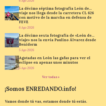
6 Ago 2026
Turismo, Ocio e Información para
jóvenes “Enredando.info”. Eduardo
La décimo séptima fotografía León de…
Morán nos envía desde la carretera […]
viaje nos llega desde la carretera CL 626
con motivo de la marcha en defensa de
FEVE
6 Ago 2026
Camarzius fest: frente al
macroevento, un festival
La décimo sexta fotografía de «León de…
cultural transformador
viaje» nos la envía Paulino Álvarez desde
que apuesta por el legado.
Benidorm
5 Ago 2026
6 Ago 2026
Agotadas en León las gafas para ver el
eclipse en apenas unos minutos
Los días 7, 8 y 9 de agosto
5 Ago 2026
de 2026, Camarzana de
Tera volverá a convertirse
Ver todas »
en punto de encuentro,
con la Villa Romana de
Orpheus. Vivimos un momento en el que la
¡Somos ENREDANDO.info!
música en directo mueve grandes
fenómenos de […]
Vamos donde tú vas, estamos donde tú estás.