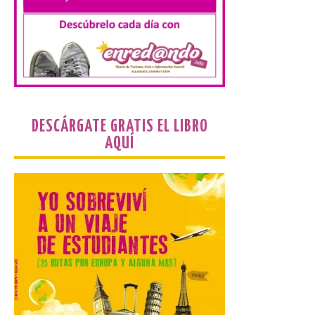
Se celebrará el próximo
domingo 16 de agosto, a
partir de las 23:00 horas,
en la Plaza Mayor de la
ciudad. El Salón de Plenos
del Ayuntamiento de La Bañeza ha
acogido esta mañana la presentación
oficial del Festival One […]
DESCÁRGATE GRATIS EL LIBRO
AQUÍ
“Mirar un eclipse sin
protección adecuada
puede causar daños
irreversibles en la retina”
6 Ago 2026
La retinopatía solar puede
provocar pérdida de
visión central, manchas en
el campo visual y