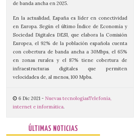
de Iberia con wifi de alta
de banda ancha en 2025.
velocidad gratuito de
Starlink
En la actualidad, España es líder en conectividad
6 Ago 2026
en Europa. Según el último Índice de Economía y
Sociedad Digitales DESI, que elabora la Comisión
Europea, el 92% de la población española cuenta
Iberia se convierte en la
primera aerolínea
con cobertura de banda ancha a 30Mbps, el 65%
española en ofrecer wifi a
en zonas rurales y el 87% tiene cobertura de
bordo de Starlink, la
constelación de satélites
infraestructuras digitales que permiten
más avanzada del mundo, desarrollada
velocidades de, al menos, 100 Mpbs.
por SpaceX. La incorporación de esta
tecnología forma parte del compromiso
de Iberia con la innovación […]
6 Dic 2021
-
Nuevas tecnologías
Telefonía,
internet e informática
.
La Junta promueve la
contratación temporal de
jóvenes desempleados
ÚLTIMAS NOTICIAS
para la realización de
obras y servicios de