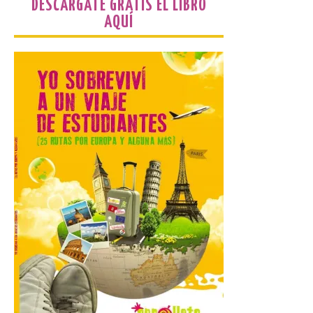
DESCÁRGATE GRATIS EL LIBRO
AQUÍ
La 69FIDMA ha acogido
este domingo una nueva
edición del Día de León y
Astorga.
10 Ago 2026
El presidente de la
Diputación de León,
Gerardo Álvarez Courel, y
el vicepresidente Roberto
Aller han participado en el
acto institucional organizado con motivo
del Día de León. Organizada por la
Cámara de Comercio de Gijón, FIDMA es
una feria […]