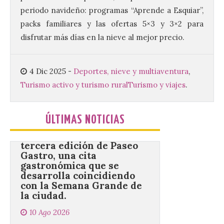
Los Campamentos
periodo navideño: programas “Aprende a Esquiar”,
Salamanca Tech, que se
desarrollan hasta el 4 de
packs familiares y las ofertas 5×3 y 3×2 para
septiembre en nueve
turnos semanales con
disfrutar más días en la nieve al mejor precio.
capacidad para 120 niños cada uno. Un
total de 120 menores han recibido su
diploma acreditativo tras finalizar esta
semana de actividades en […]
4 Dic 2025
-
Deportes, nieve y multiaventura
,
Turismo activo y turismo rural
Turismo y viajes
.
Gijón/Xixón celebra la
ÚLTIMAS NOTICIAS
tercera edición de Paseo
Gastro, una cita
gastronómica que se
desarrolla coincidiendo
con la Semana Grande de
la ciudad.
10 Ago 2026
Más de 80 propuestas