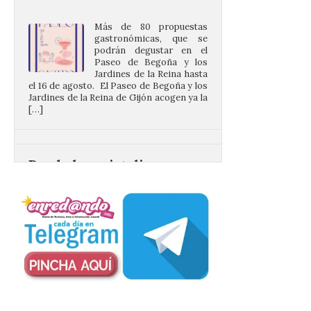
gastronómicas, que se
podrán degustar en el
Paseo de Begoña y los
Jardines de la Reina hasta
el 16 de agosto. El Paseo de Begoña y los
Jardines de la Reina de Gijón acogen ya la
[…]
Desde las cristalinas
aguas de Formentera nos
envían la vigésimo
primera fotografía de
León de…viaje.
10 Ago 2026
Nueva edición de León
de…viaje. Una iniciativa
organizado por la sección
juvenil de la Asociación
Enróllate, la Asociación