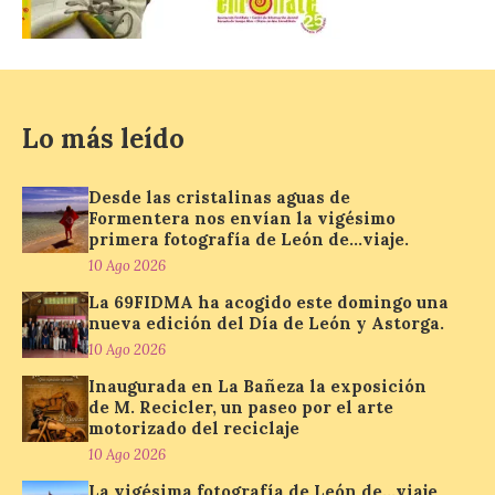
CIUDEN acoge un nuevo
gran proyecto expositivo
que conecta la obra de
Eduardo Chillida con el
patrimonio industrial
10 Ago 2026
Lo más leído
La Térmica Cultural
Desde las cristalinas aguas de
albergará hasta el 10 de
Formentera nos envían la vigésimo
enero de 2027 la muestra
primera fotografía de León de…viaje.
‘Eduardo Chillida. Pensar
10 Ago 2026
con las manos’, formada
por 125 piezas de una de las figuras
La 69FIDMA ha acogido este domingo una
esenciales del arte contemporáneo.
nueva edición del Día de León y Astorga.
Hierro, vacío y memoria industrial
marcan esta exposición […]
10 Ago 2026
Inaugurada en La Bañeza la exposición
de M. Recicler, un paseo por el arte
motorizado del reciclaje
Protección Civil activa la
fase de Preemergencia en
10 Ago 2026
Situación Operativa 1 del
La vigésima fotografía de León de…viaje