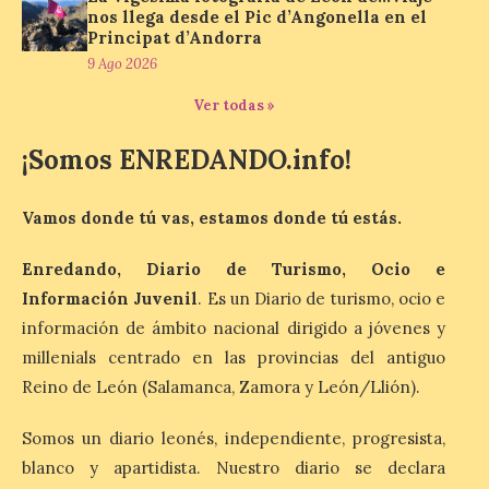
Plan Estatal General de
nos llega desde el Pic d’Angonella en el
Emergencias ante los
Principat d’Andorra
riesgos potenciales
9 Ago 2026
asociados al eclipse
Ver todas »
10 Ago 2026
¡Somos ENREDANDO.info!
El dispositivo se refuerza
días antes del eclipse
solar total del 12 de
Vamos donde tú vas, estamos donde tú estás.
agosto, que atravesará
España de oeste a este, y
Enredando, Diario de Turismo, Ocio e
que movilizará a varios millones de
personas para disfrutar de este
Información Juvenil
. Es un Diario de turismo, ocio e
acontecimiento histórico. Algunas
comunidades autónomas ya han […]
información de ámbito nacional dirigido a jóvenes y
millenials centrado en las provincias del antiguo
Reino de León (Salamanca, Zamora y León/Llión).
El Ayuntamiento de
Segovia presenta “Música
Somos un diario leonés, independiente, progresista,
para un eclipse”, un
blanco y apartidista. Nuestro diario se declara
concierto único con