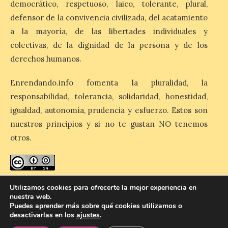
motivo del eclipse de sol
democrático, respetuoso, laico, tolerante, plural,
defensor de la convivencia civilizada, del acatamiento
10 Ago 2026
a la mayoría, de las libertades individuales y
colectivas, de la dignidad de la persona y de los
La cita, que se celebrará el
derechos humanos.
12 de agosto en el
enlosado de la Catedral,
incluye el estreno absoluto
Enrendando.info fomenta la pluralidad, la
de una composición del
responsabilidad, tolerancia, solidaridad, honestidad,
músico segoviano Geni Uñón. Turismo de
Segovia lanza el Premio Internacional de
igualdad, autonomía, prudencia y esfuerzo. Estos son
Fotografía del Eclipse “Segovia bajo […]
nuestros principios y si no te gustan NO tenemos
otros.
València prepara un
operativo especial de
limpieza en las playas y el
enredando.info está bajo
licencia de Creative Commons
punto de observación para
Utilizamos cookies para ofrecerte la mejor experiencia en
el eclipse solar del día 12
Reconocimiento-CompartirIgual 4.0 Internacional
.
nuestra web.
Puedes aprender más sobre qué cookies utilizamos o
10 Ago 2026
desactivarlas en los
ajustes
.