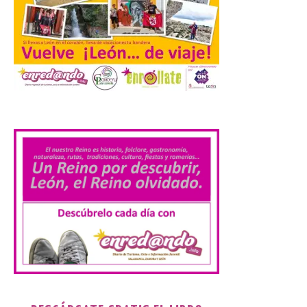
a reclamar a la institución autonómica
que exija al Gobierno de España la
supresión de este peaje por la ilegalidad
de la prórroga […]
El alumnado de FP crece
un 2,5% hasta superar los
.
1,2 millones de
matriculados y marca un
nuevo récord
10 Ago 2026
El Ministerio publica la
Estadística de las
Enseñanzas no
universitarias. Datos
avance 2025-2026 con las
cifras actualizadas del curso escolar
recién finalizado. El Grado Básico crece
un 2,1%, el Grado Medio un 2,7%, el Grado
Superior un 2,3% y los cursos […]