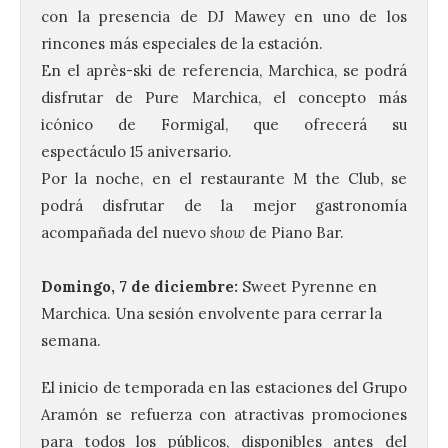
con la presencia de DJ Mawey en uno de los
rincones más especiales de la estación.
En el après-ski de referencia, Marchica, se podrá
disfrutar de Pure Marchica, el concepto más
icónico de Formigal, que ofrecerá su
espectáculo 15 aniversario.
Por la noche, en el restaurante M the Club, se
podrá disfrutar de la mejor gastronomía
acompañada del nuevo
show
de Piano Bar.
120 jóvenes completan su
.
formación en robótica y
Domingo, 7 de diciembre:
Sweet Pyrenne en
entornos digitales en un
Marchica. Una sesión envolvente para cerrar la
nuevo curso de los
Campamentos Salamanca
semana.
Tech
El inicio de temporada en las estaciones del Grupo
10 Ago 2026
Aramón se refuerza con atractivas promociones
para todos los públicos, disponibles antes del