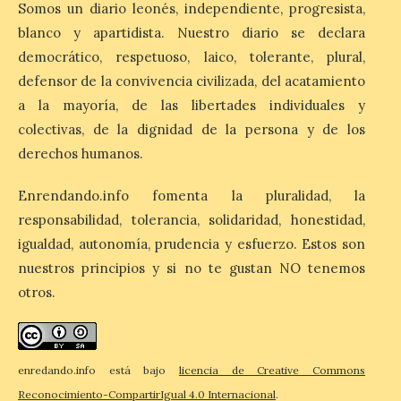
1% de los alojamientos siguen libres para
Somos un diario leonés, independiente, progresista,
esas […]
blanco y apartidista. Nuestro diario se declara
democrático, respetuoso, laico, tolerante, plural,
defensor de la convivencia civilizada, del acatamiento
El eclipse genera un boom
de reservas hoteleras y
a la mayoría, de las libertades individuales y
precios desorbitados,
colectivas, de la dignidad de la persona y de los
según SiteMinder
derechos humanos.
7 Ago 2026
Enrendando.info fomenta la pluralidad, la
responsabilidad, tolerancia, solidaridad, honestidad,
Asturias lidera el impacto
del fenómeno, con el
igualdad, autonomía, prudencia y esfuerzo. Estos son
mayor aumento en
nuestros principios y si no te gustan NO tenemos
reservas, precios y
antelación de compra. El
otros.
auge de la demanda redefine la
planificación: reservas más anticipadas y
estancias más breves en torno al evento.
Madrid, 7 agosto de […]
enredando.info está bajo
licencia de Creative Commons
Reconocimiento-CompartirIgual 4.0 Internacional
.