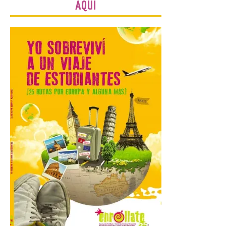
Joven 2026 en su primer
AQUÍ
mes de vigencia
7 Ago 2026
Las personas que hayan
cumplido o cumplan 18
años en 2026 pueden
solicitar esta ayuda en la
web
https://bonoculturajoven.gob.es/ hasta el
31 de octubre. Desde este año, los 400
euros del Bono pueden utilizarse tanto
para consumir productos culturales como
[…]
El Gobierno de España
lanza un visor web para
localizar y disfrutar del
eclipse solar del 12 de
agosto con seguridad