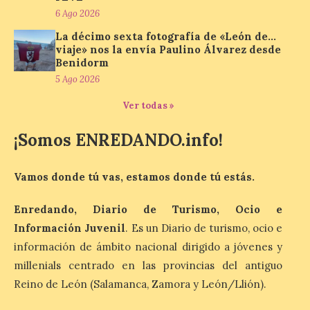
en la zona de descanso
6 Ago 2026
junto al control de firmas
y, como novedad, en el
La décimo sexta fotografía de «León de…
Leaders Lounge, dos espacios exclusivos
viaje» nos la envía Paulino Álvarez desde
para los ciclistas. El recorrido de La
Benidorm
Vuelta discurrirá junto a 17 […]
5 Ago 2026
Ver todas »
Última llamada: Eclipse
total del 12 de agosto.
¡Somos ENREDANDO.info!
Dónde alojarse y a qué
precio
Vamos donde tú vas, estamos donde tú estás.
7 Ago 2026
Enredando, Diario de Turismo, Ocio e
Información Juvenil
. Es un Diario de turismo, ocio e
León es la provincia más
económica (116€/noche),
información de ámbito nacional dirigido a jóvenes y
pero también una de las
más agotadas: solo un 4%
millenials centrado en las provincias del antiguo
de alojamientos libres.
Reino de León (Salamanca, Zamora y León/Llión).
Zamora, Palencia y Álava son las
provincias con menos margen: apenas un