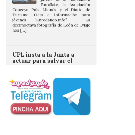
jóvenes “Enredando.info”. . La
decimoctava fotografía de León de…viaje
nos […]
UPL insta a la Junta a
actuar para salvar el
castillo del Asmesnal, un
BIC en estado de ruina
7 Ago 2026
Un Bien de Interés
Cultural abandonado
desde 1949. Los
procuradores leonesistas
plantean que la Junta
contacte cuanto antes con los
propietarios para exigirles medidas
inmediatas que frenen el deterioro y el
riesgo de colapso. Los procuradores de
Unión del Pueblo […]