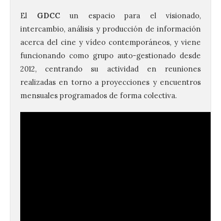
El
GDCC
un espacio para el visionado,
intercambio, análisis y producción de información
acerca del cine y vídeo contemporáneos, y viene
funcionando como grupo auto-gestionado desde
2012, centrando su actividad en reuniones
realizadas en torno a proyecciones y encuentros
mensuales programados de forma colectiva.
Vuelve la tradicional Feria
de Dulces del Convento a
Gradefes
7 Ago 2026
Tendrá lugar el 9 de
agosto en los aledaños del
monasterio cisterciense
de Santa María la Real de
Gradefes. Una cita