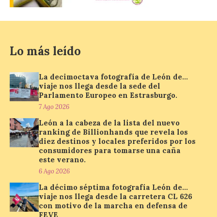
7 Ago 2026
Se trata de un visor web
Lo más leído
que permite conocer la
posición exacta del Sol y
así localizar el lugar ideal
para observar el eclipse
La decimoctava fotografía de León de…
solar del 12 de agosto de 2026 sin
viaje nos llega desde la sede del
obstáculos. El visor es una herramienta a
Parlamento Europeo en Estrasburgo.
la […]
7 Ago 2026
León a la cabeza de la lista del nuevo
ranking de Billionhands que revela los
Paradores renueva su
diez destinos y locales preferidos por los
compromiso con La Vuelta
consumidores para tomarse una caña
como patrocinador oficial
este verano.
6 Ago 2026
7 Ago 2026
La décimo séptima fotografía León de…
viaje nos llega desde la carretera CL 626
La cadena hotelera pública
con motivo de la marcha en defensa de
volverá a estar presente
FEVE