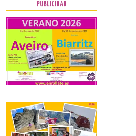
PUBLICIDAD
La Universidad de León
distribuye folletos con la
programación del evento
del eclipse solar que
organiza con la ESA y el
Ayuntamiento
7 Ago 2026
Los materiales ya pueden
recogerse gratuitamente
en la Oficina de
Información Turística de
León e incluyen, además
del programa del evento, una guía
práctica con recomendaciones
elaboradas por especialistas para
observar el eclipse con seguridad León, 7
de agosto de 2026. La programación […]