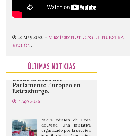
imprescindible para disfrutar de los
mejores dulces conventuales, tradición,
cultura y un ambiente único. El
Ayuntamiento de Gradefes, intentando
[…]
12 May 2026
-
Museízate
NOTICIAS DE NUESTRA
REGIÓN
.
La decimoctava fotografía
de León de…viaje nos llega
desde la sede del
ÚLTIMAS NOTICIAS
Parlamento Europeo en
Estrasburgo.
7 Ago 2026
Nueva edición de León
de…viaje. Una iniciativa
organizado por la sección
juvenil de la Asociación
Enróllate, la Asociación
Conceyu País Llionés y el Diario de
Turismo, Ocio e Información para