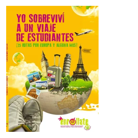
6 Ago 2026
La novena campaña
arqueológica centrará sus
trabajos en el estudio de la
organización urbana y la
vida cotidiana del poblado
y contará con la participación de
estudiantes del grado en Historia. La
excavación se complementará con
actividades de divulgación abiertas […]
El Mercado Medieval abre
sus puertas en La Bañeza
con más de 60 puestos y
un amplio programa de
animación.
6 Ago 2026