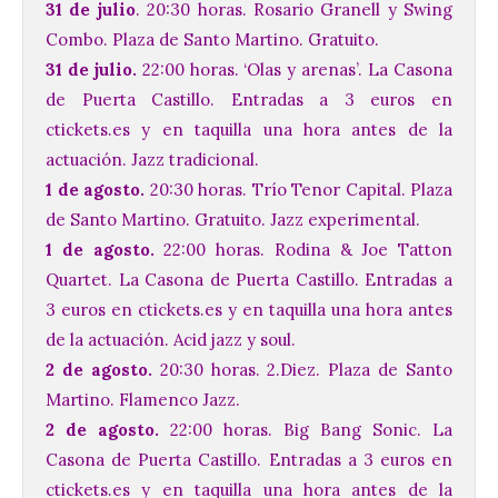
31 de julio
. 20:30 horas. Rosario Granell y Swing
Combo. Plaza de Santo Martino. Gratuito.
31 de julio.
22:00 horas. ‘Olas y arenas’. La Casona
de Puerta Castillo. Entradas a 3 euros en
ctickets.es y en taquilla una hora antes de la
actuación. Jazz tradicional.
El Ayuntamiento de La
1 de agosto.
20:30 horas. Trío Tenor Capital. Plaza
Bañeza presenta el
de Santo Martino. Gratuito. Jazz experimental.
Festival One More Time,
1 de agosto.
22:00 horas. Rodina & Joe Tatton
una cita con la música de
los 80 y 90 para el 16 de
Quartet. La Casona de Puerta Castillo. Entradas a
agosto en la Plaza Mayor.
3 euros en ctickets.es y en taquilla una hora antes
6 Ago 2026
de la actuación. Acid jazz y soul.
2 de agosto.
20:30 horas. 2.Diez. Plaza de Santo
Martino. Flamenco Jazz.
Se celebrará el próximo
domingo 16 de agosto, a
2 de agosto.
22:00 horas. Big Bang Sonic. La
partir de las 23:00 horas,
Casona de Puerta Castillo. Entradas a 3 euros en
en la Plaza Mayor de la
ciudad. El Salón de Plenos
ctickets.es y en taquilla una hora antes de la