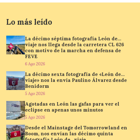
La programación
incorpora un amplio
Lo más leído
calendario de actividades
de animación dirigidas a
todos los públicos. La
Bañeza inauguró en la tarde de este
La décimo séptima fotografía León de…
martes 4 de agosto una nueva edición de
viaje nos llega desde la carretera CL 626
su tradicional Mercado Medieval, que
con motivo de la marcha en defensa de
hasta el próximo 6 […]
FEVE
6 Ago 2026
La décimo sexta fotografía de «León de…
Un viaje a la Antigüedad:
viaje» nos la envía Paulino Álvarez desde
el Museo del Prado
Benidorm
propone un recorrido por
5 Ago 2026
obras de su Colección de
inspiración clásica
Agotadas en León las gafas para ver el
eclipse en apenas unos minutos
6 Ago 2026
5 Ago 2026
Desde el Mainstage del Tomorrowland en
Al hilo del estreno de La
Boom, nos envían las décimo quinta
Odisea de Christopher
fotografía León de…viaje.