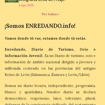
Nolan. La pieza de vídeo
4 Ago 2026
reúne una selección de
obras relacionadas con la
Ver todas »
Antigüedad clásica, la mitología y los
viajes, que se suceden al ritmo de un
evocador tema de La […]
¡Somos ENREDANDO.info!
Vamos donde tú vas, estamos donde tú estás.
Patrimonio Nacional
cancela la temporada de
Enredando, Diario de Turismo, Ocio e
fuentes de La Granja ante
la escasez de agua
Información Juvenil
. Es un Diario de turismo, ocio e
información de ámbito nacional dirigido a jóvenes y
6 Ago 2026
millenials centrado en las provincias del antiguo
Reino de León (Salamanca, Zamora y León/Llión).
Esta medida afecta a los
espectáculos nocturnos
Somos un diario leonés, independiente, progresista,
de la Fuente Baños de
Diana previstos para los
blanco y apartidista. Nuestro diario se declara
días 8, 15 y 22 de agosto,
así como al encendido extraordinario del
democrático, respetuoso, laico, tolerante, plural,
día 25. La reserva de agua en el estanque
defensor de la convivencia civilizada, del acatamiento