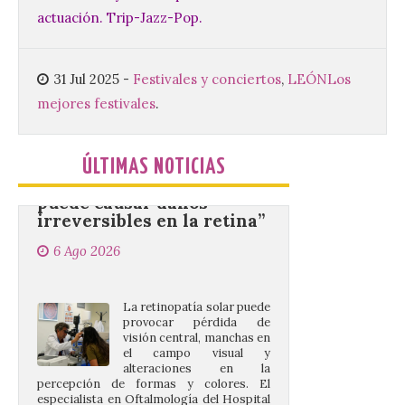
del Ayuntamiento de La Bañeza ha
actuación. Trip-Jazz-Pop.
acogido esta mañana la presentación
oficial del Festival One […]
31 Jul 2025
-
Festivales y conciertos
,
LEÓN
Los
mejores festivales
.
“Mirar un eclipse sin
protección adecuada
puede causar daños
irreversibles en la retina”
ÚLTIMAS NOTICIAS
6 Ago 2026
La retinopatía solar puede
provocar pérdida de
visión central, manchas en
el campo visual y
alteraciones en la
percepción de formas y colores. El
especialista en Oftalmología del Hospital
San Juan de Dios de León, Dr. Mahave
Ruiz, advierte de […]