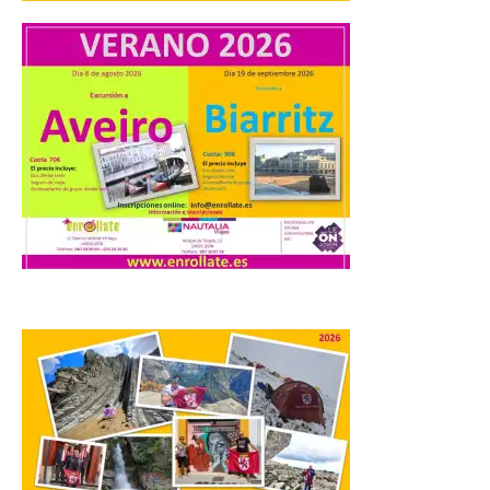
Camarzius fest: frente al
macroevento, un festival
cultural transformador
que apuesta por el legado.
6 Ago 2026
Los días 7, 8 y 9 de agosto
de 2026, Camarzana de
Tera volverá a convertirse
en punto de encuentro,
con la Villa Romana de
Orpheus. Vivimos un momento en el que la
música en directo mueve grandes
fenómenos de […]
El Ayuntamiento de
Cabrillanes analizará,
conforme a la legalidad, la
solicitud para la
celebración del Iberia