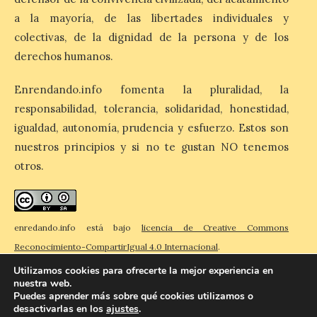
«El Mar», […]
a la mayoría, de las libertades individuales y
colectivas, de la dignidad de la persona y de los
derechos humanos.
El Descenso Internacional
del Sella arranca con el
homenaje a los campeones
Enrendando.info fomenta la pluralidad, la
y el izado de las banderas
responsabilidad, tolerancia, solidaridad, honestidad,
autonómicas
igualdad, autonomía, prudencia y esfuerzo. Estos son
6 Ago 2026
nuestros principios y si no te gustan NO tenemos
otros.
La 88.ª edición del
Descenso Internacional
del Sella reunirá este año a
1.291 palistas distribuidos
enredando.info está bajo
licencia de Creative Commons
en 874 embarcaciones,
con representación de 22 países,
Reconocimiento-CompartirIgual 4.0 Internacional
.
consolidando una vez más a la prueba
asturiana como una de las grandes
Utilizamos cookies para ofrecerte la mejor experiencia en
referencias del piragüismo internacional.
nuestra web.
[…]
Puedes aprender más sobre qué cookies utilizamos o
desactivarlas en los
ajustes
.
© 2026 Enredando
Política de privacidad
Política de cookies
Contacto