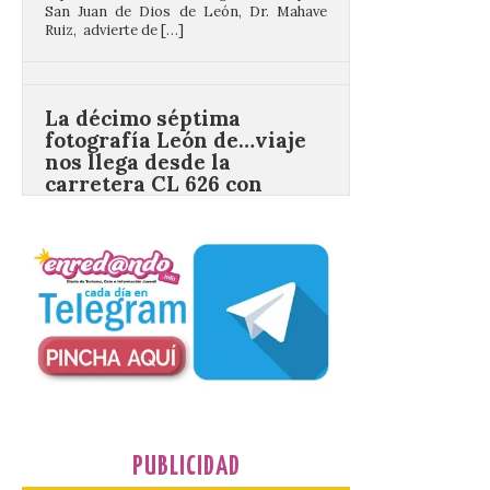
La décimo séptima
fotografía León de…viaje
nos llega desde la
carretera CL 626 con
motivo de la marcha en
defensa de FEVE
6 Ago 2026
Nueva edición de León
de…viaje. Una iniciativa
organizado por la sección
juvenil de la Asociación
Enróllate, la Asociación
Conceyu País Llionés y el Diario de
Turismo, Ocio e Información para
jóvenes “Enredando.info”. Eduardo
Morán nos envía desde la carretera […]
PUBLICIDAD