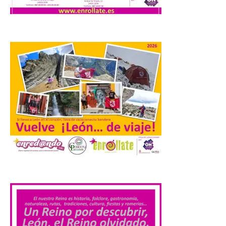
bordo de Starlink, la
constelación de satélites
más avanzada del mundo, desarrollada
por SpaceX. La incorporación de esta
tecnología forma parte del compromiso
de Iberia con la innovación […]
La Junta promueve la
contratación temporal de
jóvenes desempleados
para la realización de
obras y servicios de
interés general y social
con más de 8,7 millones de
euros de inversión
.
6 Ago 2026
La Consejería de
Industria, Universidades,
Empleo y Comercio