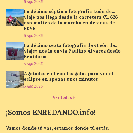
6 Ago 2026
ocupa el noveno lugar. Los españoles
priorizan las […]
La décimo séptima fotografía León de…
viaje nos llega desde la carretera CL 626
con motivo de la marcha en defensa de
FEVE
El Ayuntamiento de La
6 Ago 2026
Bañeza presenta el
Festival One More Time,
La décimo sexta fotografía de «León de…
una cita con la música de
viaje» nos la envía Paulino Álvarez desde
los 80 y 90 para el 16 de
Benidorm
agosto en la Plaza Mayor.
5 Ago 2026
6 Ago 2026
Agotadas en León las gafas para ver el
eclipse en apenas unos minutos
5 Ago 2026
Se celebrará el próximo
domingo 16 de agosto, a
Ver todas »
partir de las 23:00 horas,
en la Plaza Mayor de la
ciudad. El Salón de Plenos
¡Somos ENREDANDO.info!
del Ayuntamiento de La Bañeza ha
acogido esta mañana la presentación
oficial del Festival One […]
Vamos donde tú vas, estamos donde tú estás.