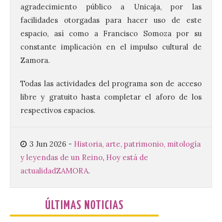
Ciclo “Mujeres en la
agradecimiento público a Unicaja, por las
Historia y la
facilidades otorgadas para hacer uso de este
Peregrinación”, en
espacio, así como a Francisco Somoza por su
Benavides de Órbigo.
constante implicación en el impulso cultural de
7 Ago 2026
Zamora.
Conferencia de Victorina
Todas las actividades del programa son de acceso
Alonso, sobre la
libre y gratuito hasta completar el aforo de los
peregrinación femenina.
Presentación del Libro
respectivos espacios.
“Va de Monjas”, de José
Fernando Cornejo. Apertura de una doble
exposición de fotografía. Este viernes, 7
de agosto, a las 20,00 horas, en el
3 Jun 2026
-
Historia, arte, patrimonio, mitología
auditorio de Benavides de […]
y leyendas de un Reino
,
Hoy está de
actualidad
ZAMORA
.
Food trucks y música en
Valencia de Don Juan en
ÚLTIMAS NOTICIAS
una nueva edición de
Castle Food 2026