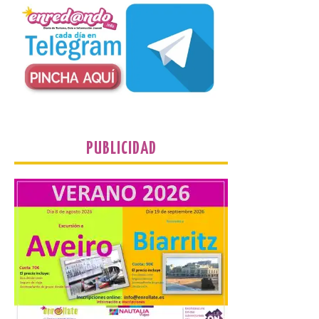
Las solicitudes estarán
abiertas del 22 de julio al 4
de septiembre de 2026.
Bruselas, 6 de agosto de
2026.- La Comisión
Europea ha actualizado las normas de su
programa de prácticas, estableciendo un
marco único modernizado que hace que el
programa […]
PUBLICIDAD
Despega el primer avión
de Iberia con wifi de alta
velocidad gratuito de
Starlink
6 Ago 2026
Iberia se convierte en la
primera aerolínea
española en ofrecer wifi a