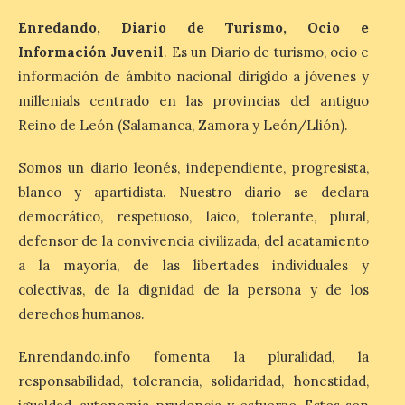
Enredando, Diario de Turismo, Ocio e
“Mirar un eclipse sin
Información Juvenil
. Es un Diario de turismo, ocio e
protección adecuada
información de ámbito nacional dirigido a jóvenes y
puede causar daños
irreversibles en la retina”
millenials centrado en las provincias del antiguo
Reino de León (Salamanca, Zamora y León/Llión).
6 Ago 2026
Somos un diario leonés, independiente, progresista,
La retinopatía solar puede
blanco y apartidista. Nuestro diario se declara
provocar pérdida de
democrático, respetuoso, laico, tolerante, plural,
visión central, manchas en
el campo visual y
defensor de la convivencia civilizada, del acatamiento
alteraciones en la
percepción de formas y colores. El
a la mayoría, de las libertades individuales y
especialista en Oftalmología del Hospital
colectivas, de la dignidad de la persona y de los
San Juan de Dios de León, Dr. Mahave
Ruiz, advierte de […]
derechos humanos.
Enrendando.info fomenta la pluralidad, la
La décimo séptima
responsabilidad, tolerancia, solidaridad, honestidad,
fotografía León de…viaje