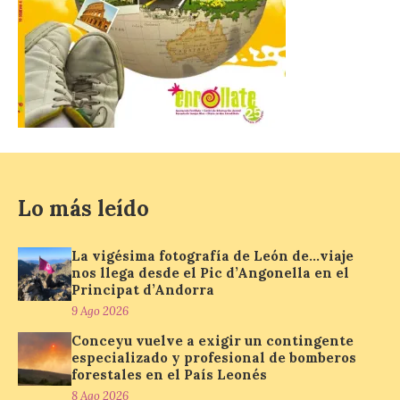
se producirá el fenómeno
natural excepcional que
podrá verse en muchos
puntos de la comarca,
pero hay que recordar que la observación
debe hacerse siguiendo las pautas de
seguridad recomendadas. La Comarca de
Cinco Villas […]
La vigésima fotografía de
Lo más leído
León de…viaje nos llega
desde el Pic d’Angonella
en el Principat d’Andorra
La vigésima fotografía de León de…viaje
9 Ago 2026
nos llega desde el Pic d’Angonella en el
Principat d’Andorra
9 Ago 2026
Nueva edición de León
Conceyu vuelve a exigir un contingente
de…viaje. Una iniciativa
especializado y profesional de bomberos
organizado por la sección
juvenil de la Asociación
forestales en el País Leonés
Enróllate, la Asociación
8 Ago 2026