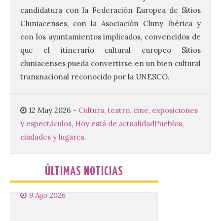
candidatura con la Federación Europea de Sitios
9 Ago 2026
Cluniacenses, con la Asociación Cluny Ibérica y
con los ayuntamientos implicados, convencidos de
El Ayuntamiento de La
que el itinerario cultural europeo Sitios
Bañeza presenta el
cluniacenses pueda convertirse en un bien cultural
Brujería Fest Summer
Edition, una nueva cita
transnacional reconocido por la UNESCO.
musical de las fiestas
patronales. El salón de plenos del
Ayuntamiento de La Bañeza acogió el 4 de
agosto la presentación oficial del Brujería
12 May 2026
-
Cultura, teatro, cine, exposiciones
Fest Summer […]
y espectáculos
,
Hoy está de actualidad
Pueblos,
ciudades y lugares
.
El gran libro del eclipse
9 Ago 2026
ÚLTIMAS NOTICIAS
Este verano llega a la
Península Ibérica el
primer eclipse solar total