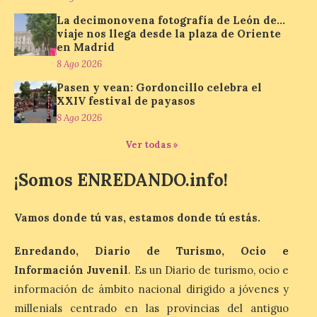
Conceyu País Llionés y el Diario de
Turismo, Ocio e Información para
La decimonovena fotografía de León de…
jóvenes “Enredando.info”. Miguel Robles
viaje nos llega desde la plaza de Oriente
nos envía la vigésima fotografía de […]
en Madrid
8 Ago 2026
Pasen y vean: Gordoncillo celebra el
Concierto del Iberia
XXIV festival de payasos
Marimba Ensemble en la
8 Ago 2026
Plaza del Ayuntamiento de
Ponferrada
Ver todas »
9 Ago 2026
¡Somos ENREDANDO.info!
Iberia Marimba es un es
Vamos donde tú vas, estamos donde tú estás.
un encuentro
internacional que se
celebra en el mes de
Enredando, Diario de Turismo, Ocio e
agosto en la localidad
gallega de Merza, dedicado a la marimba y
Información Juvenil
. Es un Diario de turismo, ocio e
la música de cámara. La Plaza del
información de ámbito nacional dirigido a jóvenes y
Ayuntamiento de Ponferrada acogerá
este domingo, […]
millenials centrado en las provincias del antiguo