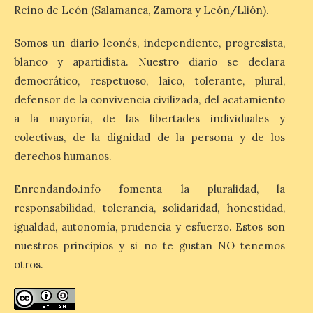
Reino de León (Salamanca, Zamora y León/Llión).
MADO Madrid Orgullo
Somos un diario leonés, independiente, progresista,
2026 vuelve a situarse
blanco y apartidista. Nuestro diario se declara
como uno de los
democrático, respetuoso, laico, tolerante, plural,
principales motores
económicos y turísticos de
defensor de la convivencia civilizada, del acatamiento
Madrid
a la mayoría, de las libertades individuales y
9 Ago 2026
colectivas, de la dignidad de la persona y de los
derechos humanos.
El gasto total aumentó un
Enrendando.info fomenta la pluralidad, la
1,4 % respecto al año
pasado y un 4,6 % frente a
responsabilidad, tolerancia, solidaridad, honestidad,
un periodo estándar. Por
categorías, el alojamiento
igualdad, autonomía, prudencia y esfuerzo. Estos son
turístico concentró la mayor parte del
nuestros principios y si no te gustan NO tenemos
gasto, con un 25,9 % del total, seguido por
restauración […]
otros.