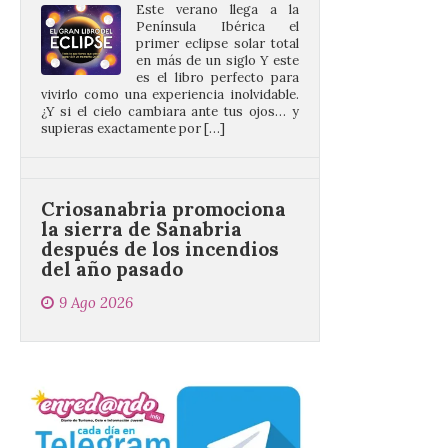
en más de un siglo Y este
es el libro perfecto para
vivirlo como una experiencia inolvidable.
¿Y si el cielo cambiara ante tus ojos… y
supieras exactamente por […]
Criosanabria promociona
la sierra de Sanabria
después de los incendios
del año pasado
9 Ago 2026
El objetivo es que las
personas después de
hacer una cima acudan a
un comercio local para
que le selle el pasaporte,
de este modo también se colabora con el
comercio local sanabrés después de los
graves incendios de 2025. […]