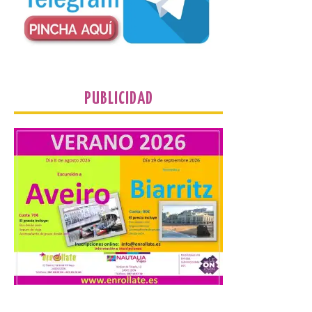
Nace GEO-Arena: un
nuevo deporte creado en
la Universidad de León
para que nadie quede
PUBLICIDAD
fuera del juego
9 Ago 2026
El profesorado de la
Facultad de Ciencias de la
Actividad Física y del
Deporte de la ULE diseña
una propuesta que
combina acción rápida, toma de
decisiones y colaboración estratégica sin
que ningún participante quede excluido
del juego. GEO-Arena nace […]