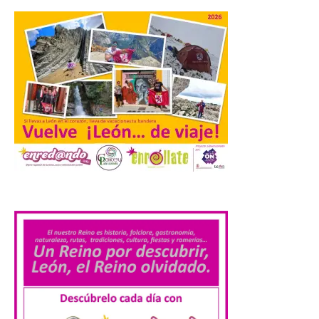
Transportes activa un
dispositivo especial para
facilitar la movilidad
durante el eclipse total de
Sol del 12 de agosto
9 Ago 2026
Renfe reforzará servicios
de Media Distancia
especialmente en Galicia,
Asturias, Santander y País
Vasco, además del norte
.
de Castilla y León. En los principales
núcleos urbanos también se reforzarán
los servicios de Cercanías con mayor
afluencia de pasajeros. La Dirección […]
La Feria Internacional de
Muestras de Asturias
celebra este domingo el