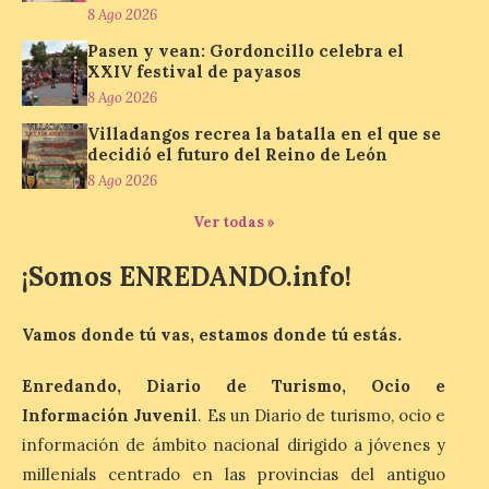
Los minerales y sus usos
8 Ago 2026
más comunes centran la
nueva exposición del
Pasen y vean: Gordoncillo celebra el
Museo de la Siderurgia y
XXIV festival de payasos
la Minería de Sabero
8 Ago 2026
8 Ago 2026
Villadangos recrea la batalla en el que se
decidió el futuro del Reino de León
8 Ago 2026
La exposición que se
inaugurará el sábado día 8
Ver todas »
de agosto a las doce y
media de la mañana,
¡Somos ENREDANDO.info!
durante la ‘Feria de
minerales, rocas y fósiles de Castilla y
León’, podrá visitarse hasta finales del
mes de noviembre, con […]
Vamos donde tú vas, estamos donde tú estás.
Enredando, Diario de Turismo, Ocio e
La Bañeza inicia sus
Información Juvenil
. Es un Diario de turismo, ocio e
fiestas con el pregón a
información de ámbito nacional dirigido a jóvenes y
cargo de Arturo Martínez
millenials centrado en las provincias del antiguo
Matilla