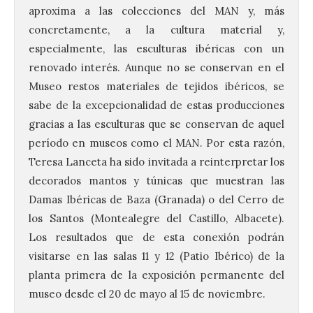
aproxima a las colecciones del MAN y, más
concretamente, a la cultura material y,
especialmente, las esculturas ibéricas con un
renovado interés. Aunque no se conservan en el
Museo restos materiales de tejidos ibéricos, se
sabe de la excepcionalidad de estas producciones
gracias a las esculturas que se conservan de aquel
período en museos como el MAN. Por esta razón,
Teresa Lanceta ha sido invitada a reinterpretar los
decorados mantos y túnicas que muestran las
Damas Ibéricas de Baza (Granada) o del Cerro de
los Santos (Montealegre del Castillo, Albacete).
Los resultados que de esta conexión podrán
La UPSA impulsa la
creación musical con el I
visitarse en las salas 11 y 12 (Patio Ibérico) de la
Concurso Internacional de
planta primera de la exposición permanente del
Composición Coral Sacra
museo desde el 20 de mayo al 15 de noviembre.
8 Ago 2026