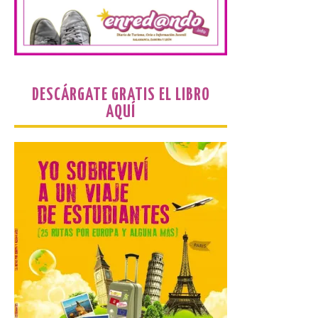
programación musical de Estación
Sonora. Peña Cabarga, elegido lugar
preferente en la comunidad autónoma,
contará con un dispositivo especial de
seguridad y acceso […]
DESCÁRGATE GRATIS EL LIBRO
Gijon prohíbe el baño en
AQUÍ
San Lorenzo, Poniente y
Arbeyal el día del eclipse a
partir de las 19.00 horas.
8 Ago 2026
Incide en que el eclipse se
verá desde múltiples
puntos de la ciudad, por lo
que no será necesario
desplazarse y se
recomienda no acudir a Gijón/Xixón en
coche ni usarlo ese día. Los accesos a
la Campa Torres y La […]