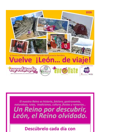
contaminación lumínica
de Europa, un recurso
natural que permite disfrutar de
actividades de astroturismo durante todo
el año. La Dirección General de Turismo
ha puesto en marcha diversas iniciativas
relacionadas […]
Cabárceno prepara tres
enclaves privilegiados
desde los que divisar el
eclipse solar del 12 de
agosto
.
8 Ago 2026
El parque amplía su
horario y refuerza los
transportes y la
hostelería. En Alto
Campoo continuará la