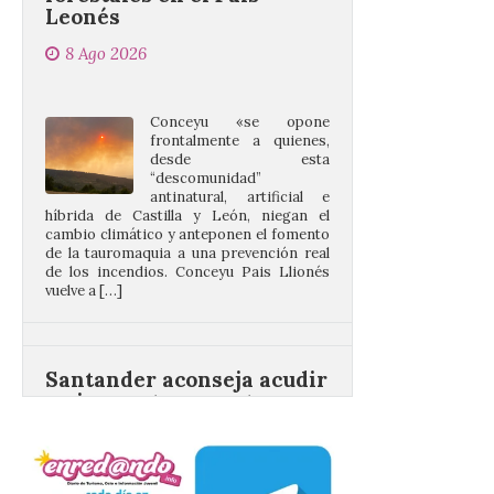
Conceyu «se opone
frontalmente a quienes,
desde esta
“descomunidad”
antinatural, artificial e
híbrida de Castilla y León, niegan el
cambio climático y anteponen el fomento
de la tauromaquia a una prevención real
de los incendios. Conceyu Pais Llionés
vuelve a […]
Santander aconseja acudir
a pie o en transporte
público y evitar el
vehículo privado para el
eclipse
8 Ago 2026
El TUS cuenta con líneas