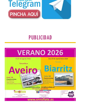
que llegan a la zona en
puntos como el faro de
Cabo Mayor, Cueto,
Corbanera o Ciriego y
reforzará la movilidad con un servicio
especial de lanzaderas desde el PCTCAN
a Ciriego. El Ayuntamiento de […]
PUBLICIDAD
Turismo de Extremadura
impulsa nuevas
iniciativas relacionadas
con el trío de eclipses para
afianzar a Extremadura
como referente en
astroturismo
8 Ago 2026
Extremadura cuenta con
uno de los cielos
estrellados con menor