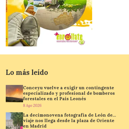
La decimonovena
fotografía de León de…
viaje nos llega desde la
plaza de Oriente en
Madrid
8 Ago 2026
Nueva edición de León
Lo más leído
de…viaje. Una iniciativa
organizado por la sección
juvenil de la Asociación
Conceyu vuelve a exigir un contingente
Enróllate, la Asociación
especializado y profesional de bomberos
Conceyu País Llionés y el Diario de
Turismo, Ocio e Información para
forestales en el País Leonés
jóvenes “Enredando.info”. Pilar Aller Aller
8 Ago 2026
nos envía la décimo […]
La decimonovena fotografía de León de…
viaje nos llega desde la plaza de Oriente
en Madrid