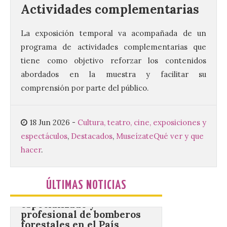
Actividades
complementarias
Este certamen,
La exposición temporal va acompañada de un
promovido por el Instituto
Universitario de Música
programa de actividades complementarias que
Sacra de la Universidad
tiene como objetivo reforzar los contenidos
Pontificia de Salamanca
(UPSA), premiará composiciones
abordados en la muestra y facilitar su
inéditas, destinadas a coro, con un
comprensión por parte del público.
premio de 3.000 euros. Las candidaturas
podrán presentarse hasta el 30 de
noviembre. La Universidad, a […]
18 Jun 2026
-
Cultura, teatro, cine, exposiciones y
espectáculos
,
Destacados
,
Museízate
Qué ver y que
Conceyu vuelve a exigir
hacer
.
un contingente
especializado y
profesional de bomberos
ÚLTIMAS NOTICIAS
forestales en el País
Leonés
8 Ago 2026