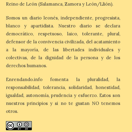
Reino de León (Salamanca, Zamora y León/Llión).
8 Ago 2026
Somos un diario leonés, independiente, progresista,
blanco y apartidista. Nuestro diario se declara
El Ayuntamiento de La
Bañeza designa a Arturo
democrático, respetuoso, laico, tolerante, plural,
Martínez Matilla como
defensor de la convivencia civilizada, del acatamiento
pregonero de las Fiestas
2026. Tendrá lugar este
a la mayoría, de las libertades individuales y
sábado 8 de agosto a las 21,00 horas en el
teatro municipal de La Bañeza. El
colectivas, de la dignidad de la persona y de los
comunicador astorgano Arturo Martínez
derechos humanos.
Matilla, […]
Enrendando.info fomenta la pluralidad, la
responsabilidad, tolerancia, solidaridad, honestidad,
La I Feria de la Cerveza
igualdad, autonomía, prudencia y esfuerzo. Estos son
Artesana de Astorga
arranca con una gran
nuestros principios y si no te gustan NO tenemos
acogida del público
otros.
8 Ago 2026