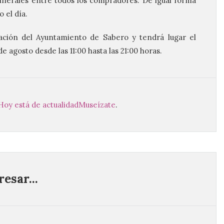
inerales entre todos los compradores. De igual forma
 el día.
ración del Ayuntamiento de Sabero y tendrá lugar el
e agosto desde las 11:00 hasta las 21:00 horas.
Hoy está de actualidad
Museízate
.
esar...