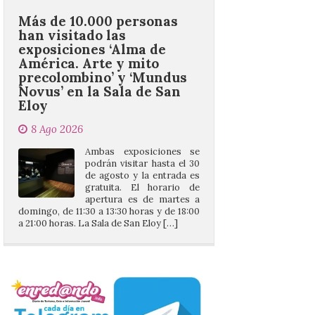
exposiciones ‘Alma de
América. Arte y mito
precolombino’ y ‘Mundus
Novus’ en la Sala de San
Eloy
8 Ago 2026
Ambas exposiciones se
podrán visitar hasta el 30
de agosto y la entrada es
gratuita. El horario de
apertura es de martes a
domingo, de 11:30 a 13:30 horas y de 18:00
a 21:00 horas. La Sala de San Eloy […]
Pasen y vean: Gordoncillo
celebra el XXIV festival de
payasos
8 Ago 2026
La información en la web