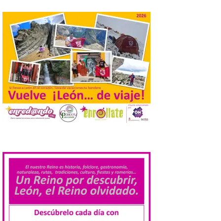
Vuelve la tradicional Feria
de Dulces del Convento a
Gradefes
7 Ago 2026
Tendrá lugar el 9 de
agosto en los aledaños del
monasterio cisterciense
de Santa María la Real de
Gradefes. Una cita
imprescindible para disfrutar de los
mejores dulces conventuales, tradición,
cultura y un ambiente único. El
Ayuntamiento de Gradefes, intentando
[…]
.
La decimoctava fotografía
de León de…viaje nos llega
desde la sede del
Parlamento Europeo en
Estrasburgo.
7 Ago 2026