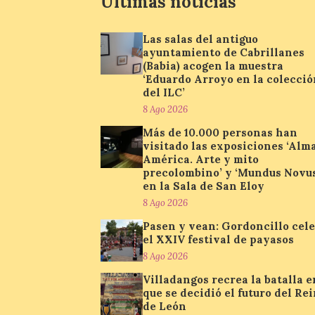
Últimas noticias
Las salas del antiguo
ayuntamiento de Cabrillanes
(Babia) acogen la muestra
‘Eduardo Arroyo en la colecció
del ILC’
8 Ago 2026
Más de 10.000 personas han
visitado las exposiciones ‘Alm
América. Arte y mito
precolombino’ y ‘Mundus Novus
en la Sala de San Eloy
8 Ago 2026
Pasen y vean: Gordoncillo cel
el XXIV festival de payasos
8 Ago 2026
Villadangos recrea la batalla e
que se decidió el futuro del Re
de León