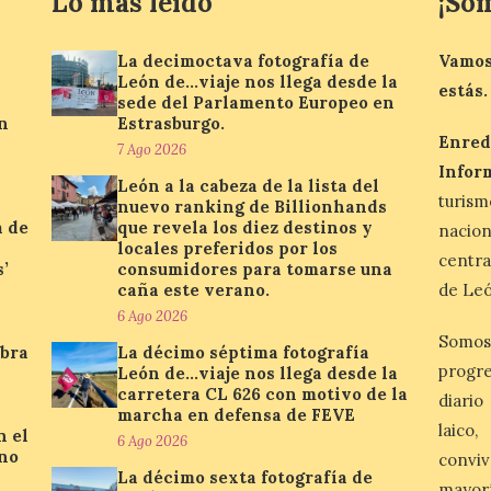
Lo más leído
¡So
La decimoctava fotografía de
Vamos
León de…viaje nos llega desde la
estás.
sede del Parlamento Europeo en
n
Estrasburgo.
Enred
7 Ago 2026
Infor
León a la cabeza de la lista del
turis
nuevo ranking de Billionhands
a de
que revela los diez destinos y
nacio
locales preferidos por los
centra
’
consumidores para tomarse una
caña este verano.
de Leó
6 Ago 2026
Somos
ebra
La décimo séptima fotografía
progre
León de…viaje nos llega desde la
carretera CL 626 con motivo de la
diario
marcha en defensa de FEVE
laico
n el
6 Ago 2026
ino
conviv
La décimo sexta fotografía de
mayor