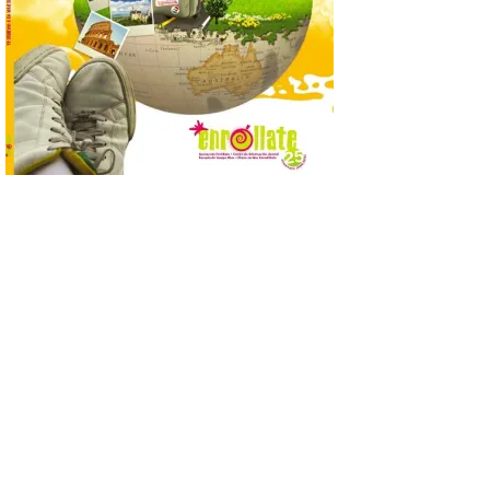
propietarios para exigirles medidas
inmediatas que frenen el deterioro y el
riesgo de colapso. Los procuradores de
Unión del Pueblo […]
La Universidad de León
distribuye folletos con la
programación del evento
del eclipse solar que
organiza con la ESA y el
Ayuntamiento
7 Ago 2026
Los materiales ya pueden
recogerse gratuitamente
en la Oficina de
Información Turística de
León e incluyen, además
del programa del evento, una guía
práctica con recomendaciones
elaboradas por especialistas para
observar el eclipse con seguridad León, 7
de agosto de 2026. La programación […]