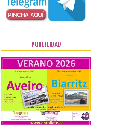
del Ayuntamiento sobre
este evento es del año
2022 y la de su página de
turismo de 2025 La firme
apuesta cultural que en las últimas
décadas viene desarrollando Gordoncillo,
tiene un momento culminante en […]
PUBLICIDAD
Villadangos recrea la
batalla en el que se
decidió el futuro del Reino
de León
8 Ago 2026
Una de las novedades de
esta edición de la Batalla
de Villadangos es el plato
principal del Menú, un
cordero asado al fuego y
las brasas in situ durante 5 horas. . Los
días 7, 8 y 9 de este […]