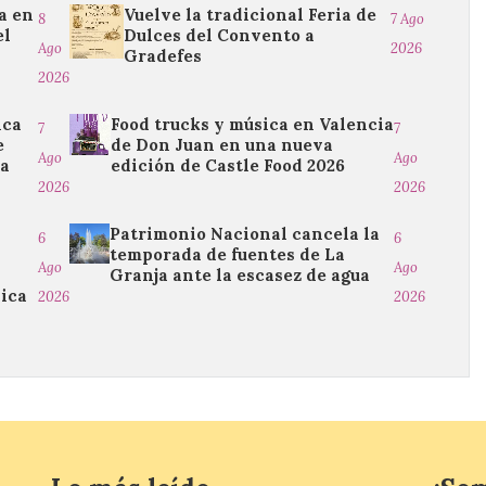
a en
Vuelve la tradicional Feria de
8
7 Ago
el
Dulces del Convento a
Ago
2026
Gradefes
2026
ica
Food trucks y música en Valencia
7
7
e
de Don Juan en una nueva
Ago
Ago
da
edición de Castle Food 2026
2026
2026
Patrimonio Nacional cancela la
6
6
temporada de fuentes de La
Ago
Ago
Granja ante la escasez de agua
sica
2026
2026