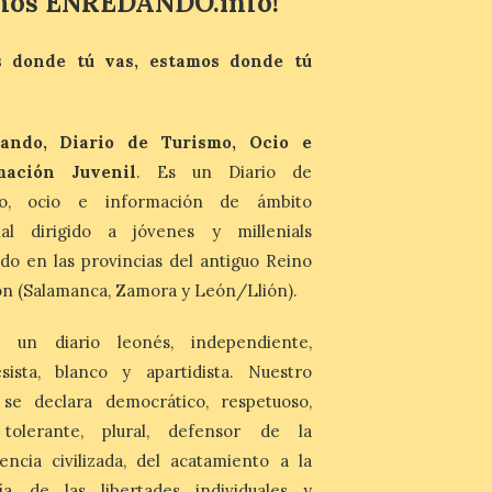
mos ENREDANDO.info!
7 Ago 2026
 donde tú vas, estamos donde tú
Las personas que hayan
cumplido o cumplan 18
años en 2026 pueden
solicitar esta ayuda en la
web
ando, Diario de Turismo, Ocio e
https://bonoculturajoven.gob.es/ hasta el
mación Juvenil
. Es un Diario de
31 de octubre. Desde este año, los 400
euros del Bono pueden utilizarse tanto
mo, ocio e información de ámbito
para consumir productos culturales como
nal dirigido a jóvenes y millenials
[…]
do en las provincias del antiguo Reino
n (Salamanca, Zamora y León/Llión).
 un diario leonés, independiente,
sista, blanco y apartidista. Nuestro
 se declara democrático, respetuoso,
, tolerante, plural, defensor de la
encia civilizada, del acatamiento a la
ía, de las libertades individuales y