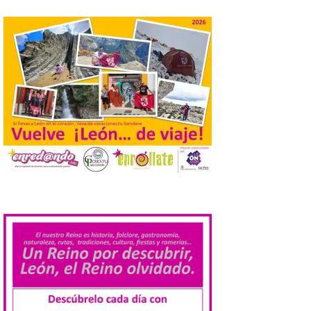
El Ayuntamiento de
Cabrillanes analizará,
conforme a la legalidad, la
solicitud para la
celebración del Iberia
Eclipse Festival
6 Ago 2026
Durante la mañana de ayer
miércoles ha sido
registrada en el
Ayuntamiento una
solicitud relacionada con
la celebración de este evento. Ante las
.
informaciones aparecidas en distintos
medios de comunicación sobre la posible
celebración del denominado Iberia
Eclipse Festival en […]
La Universidad de León
retoma las excavaciones
en La Peña del Castro para