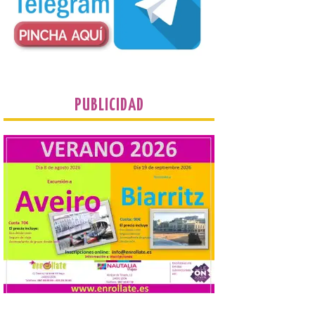
juvenil de la Asociación
Enróllate, la Asociación
Conceyu País Llionés y el Diario de
Turismo, Ocio e Información para
jóvenes “Enredando.info”. Eduardo
Morán nos envía desde la carretera […]
PUBLICIDAD
Camarzius fest: frente al
macroevento, un festival
cultural transformador
que apuesta por el legado.
6 Ago 2026
Los días 7, 8 y 9 de agosto
de 2026, Camarzana de
Tera volverá a convertirse
en punto de encuentro,
con la Villa Romana de
Orpheus. Vivimos un momento en el que la
música en directo mueve grandes
fenómenos de […]