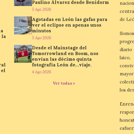
Paulino Álvarez desde Benidorm
nacio
5 Ago 2026
centra
Agotadas en León las gafas para
de Leó
ver el eclipse en apenas unos
la
minutos
Somos
 la
5 Ago 2026
progre
Desde el Mainstage del
diario
Tomorrowland en Boom, nos
laico
envían las décimo quinta
ral
fotografía León de…viaje.
conviv
 el
4 Ago 2026
mayor
colect
Ver todas »
los de
Enren
respo
honest
esfuer