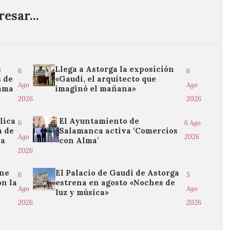
esar...
s
Llega a Astorga la exposición
6
6
 de
«Gaudí, el arquitecto que
Ago
Ago
rama
imaginó el mañana»
2026
2026
lica
El Ayuntamiento de
6
6 Ago
a de
Salamanca activa ‘Comercios
Ago
2026
na
con Alma’
2026
ine
El Palacio de Gaudí de Astorga
6
5
on la
estrena en agosto «Noches de
Ago
Ago
luz y música»
2026
2026