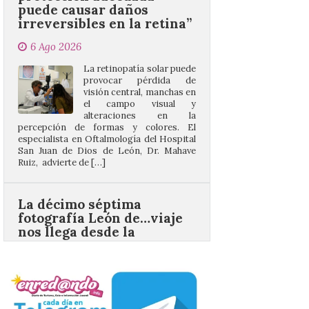
6 Ago 2026
La retinopatía solar puede
provocar pérdida de
visión central, manchas en
el campo visual y
alteraciones en la
percepción de formas y colores. El
especialista en Oftalmología del Hospital
San Juan de Dios de León, Dr. Mahave
Ruiz, advierte de […]
La décimo séptima
fotografía León de…viaje
nos llega desde la
carretera CL 626 con
motivo de la marcha en
defensa de FEVE
6 Ago 2026
Nueva edición de León
de…viaje. Una iniciativa
organizado por la sección