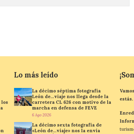
Lo más leído
¡So
La décimo séptima fotografía
Vamos
León de…viaje nos llega desde la
estás.
 los
carretera CL 626 con motivo de la
la
marcha en defensa de FEVE
Enred
6 Ago 2026
Infor
La décimo sexta fotografía de
turis
ón
«León de…viaje» nos la envía