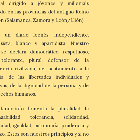
nal dirigido a jóvenes y millenials
evocador tema de La […]
do en las provincias del antiguo Reino
n (Salamanca, Zamora y León/Llión).
Patrimonio Nacional
cancela la temporada de
 un diario leonés, independiente,
fuentes de La Granja ante
la escasez de agua
sista, blanco y apartidista. Nuestro
 se declara democrático, respetuoso,
6 Ago 2026
, tolerante, plural, defensor de la
Esta medida afecta a los
encia civilizada, del acatamiento a la
espectáculos nocturnos
de la Fuente Baños de
ía, de las libertades individuales y
Diana previstos para los
días 8, 15 y 22 de agosto,
ivas, de la dignidad de la persona y de
así como al encendido extraordinario del
rechos humanos.
día 25. La reserva de agua en el estanque
«El Mar», […]
dando.info fomenta la pluralidad, la
nsabilidad, tolerancia, solidaridad,
El Descenso Internacional
del Sella arranca con el
idad, igualdad, autonomía, prudencia y
homenaje a los campeones
zo. Estos son nuestros principios y si no
y el izado de las banderas