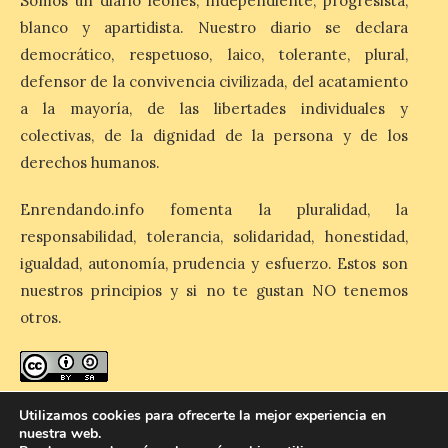
Somos un diario leonés, independiente, progresista,
La cita, que se celebrará el
blanco y apartidista. Nuestro diario se declara
12 de agosto en el
enlosado de la Catedral,
democrático, respetuoso, laico, tolerante, plural,
incluye el estreno absoluto
de una composición del
defensor de la convivencia civilizada, del acatamiento
músico segoviano Geni Uñón. Turismo de
a la mayoría, de las libertades individuales y
Segovia lanza el Premio Internacional de
Fotografía del Eclipse “Segovia bajo […]
colectivas, de la dignidad de la persona y de los
derechos humanos.
València prepara un
Enrendando.info fomenta la pluralidad, la
operativo especial de
responsabilidad, tolerancia, solidaridad, honestidad,
limpieza en las playas y el
igualdad, autonomía, prudencia y esfuerzo. Estos son
punto de observación para
el eclipse solar del día 12
nuestros principios y si no te gustan NO tenemos
otros.
10 Ago 2026
El Ayuntamiento ha
coordinado este refuerzo
enredando.info está bajo
licencia de Creative Commons
Utilizamos cookies para ofrecerte la mejor experiencia en
con el dispositivo de
Reconocimiento-CompartirIgual 4.0 Internacional
.
nuestra web.
seguridad, movilidad,