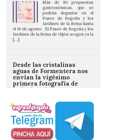
[…]
Desde las cristalinas
aguas de Formentera nos
envían la vigésimo
primera fotografía de
León de…viaje.
10 Ago 2026
Nueva edición de León
de…viaje. Una iniciativa
organizado por la sección
juvenil de la Asociación
Enróllate, la Asociación
Conceyu País Llionés y el Diario de
Turismo, Ocio e Información para
jóvenes “Enredando.info”. Desde las
cristalinas aguas de Formentera, Mary
[…]