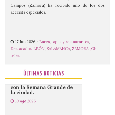
total de 120 menores han recibido su
Campos (Zamora) ha recibido uno de los dos
diploma acreditativo tras finalizar esta
accésits especiales.
semana de actividades en […]
Gijón/Xixón celebra la
tercera edición de Paseo
17 Jun 2026
-
Bares, tapas y restaurantes
,
Gastro, una cita
gastronómica que se
Destacados
,
LEÓN
,
SALAMANCA
,
ZAMORA
,
¡Oh!
desarrolla coincidiendo
teles
.
con la Semana Grande de
la ciudad.
10 Ago 2026
ÚLTIMAS NOTICIAS
Más de 80 propuestas
gastronómicas, que se
podrán degustar en el
Paseo de Begoña y los
Jardines de la Reina hasta
el 16 de agosto. El Paseo de Begoña y los
Jardines de la Reina de Gijón acogen ya la