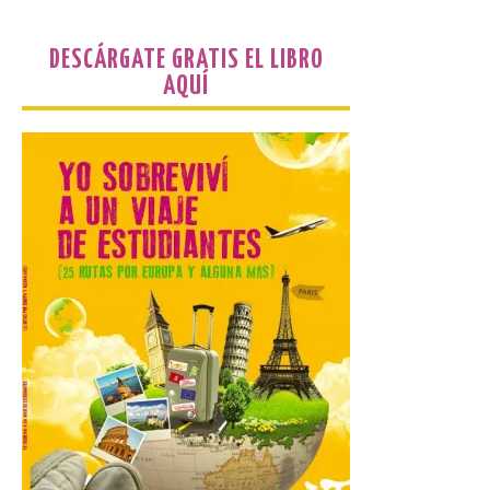
este domingo una nueva
edición del Día de León y
Astorga.
DESCÁRGATE GRATIS EL LIBRO
AQUÍ
10 Ago 2026
El presidente de la
Diputación de León,
Gerardo Álvarez Courel, y
el vicepresidente Roberto
Aller han participado en el
acto institucional organizado con motivo
del Día de León. Organizada por la
Cámara de Comercio de Gijón, FIDMA es
una feria […]
CIUDEN acoge un nuevo
gran proyecto expositivo
que conecta la obra de
Eduardo Chillida con el
patrimonio industrial