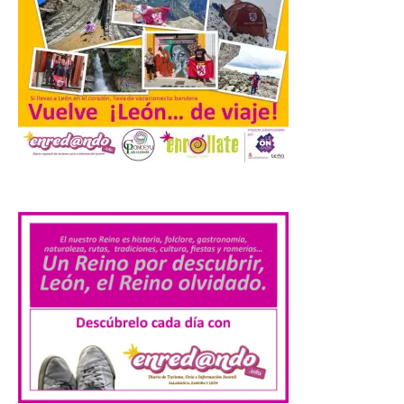
El alumnado de FP crece
un 2,5% hasta superar los
1,2 millones de
matriculados y marca un
nuevo récord
10 Ago 2026
.
El Ministerio publica la
Estadística de las
Enseñanzas no
universitarias. Datos
avance 2025-2026 con las
cifras actualizadas del curso escolar
recién finalizado. El Grado Básico crece
un 2,1%, el Grado Medio un 2,7%, el Grado
Superior un 2,3% y los cursos […]
La 69FIDMA ha acogido