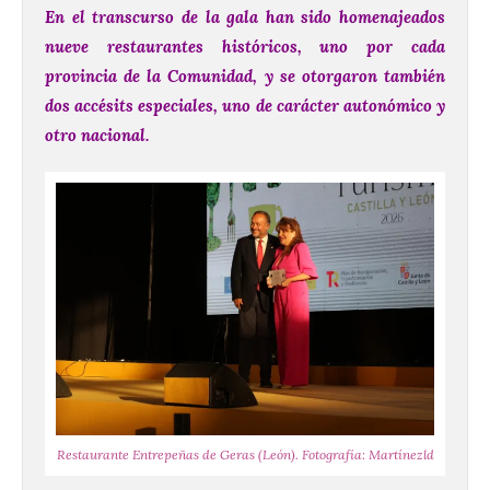
En el transcurso de la gala han sido homenajeados
nueve restaurantes históricos, uno por cada
provincia de la Comunidad, y se otorgaron también
dos accésits especiales, uno de carácter autonómico y
otro nacional.
Restaurante Entrepeñas de Geras (León). Fotografía: Martínezld