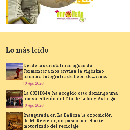
10 Ago 2026
La Térmica Cultural
albergará hasta el 10 de
enero de 2027 la muestra
‘Eduardo Chillida. Pensar
con las manos’, formada
Lo más leído
por 125 piezas de una de las figuras
esenciales del arte contemporáneo.
Hierro, vacío y memoria industrial
marcan esta exposición […]
Desde las cristalinas aguas de
Formentera nos envían la vigésimo
primera fotografía de León de…viaje.
10 Ago 2026
Protección Civil activa la
fase de Preemergencia en
La 69FIDMA ha acogido este domingo una
Situación Operativa 1 del
nueva edición del Día de León y Astorga.
Plan Estatal General de
10 Ago 2026
Emergencias ante los
Inaugurada en La Bañeza la exposición
riesgos potenciales
de M. Recicler, un paseo por el arte
asociados al eclipse
motorizado del reciclaje