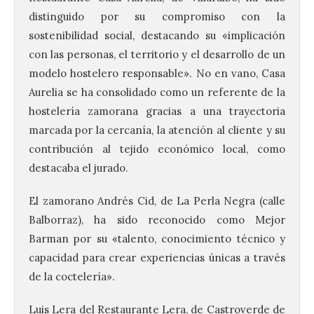
distinguido por su compromiso con la
sostenibilidad social, destacando su «implicación
con las personas, el territorio y el desarrollo de un
modelo hostelero responsable». No en vano, Casa
Aurelia se ha consolidado como un referente de la
hostelería zamorana gracias a una trayectoria
120 jóvenes completan su
formación en robótica y
marcada por la cercanía, la atención al cliente y su
entornos digitales en un
contribución al tejido económico local, como
nuevo curso de los
destacaba el jurado.
Campamentos Salamanca
Tech
El zamorano Andrés Cid, de La Perla Negra (calle
10 Ago 2026
Balborraz), ha sido reconocido como Mejor
Barman por su «talento, conocimiento técnico y
Los Campamentos
capacidad para crear experiencias únicas a través
Salamanca Tech, que se
de la coctelería».
desarrollan hasta el 4 de
septiembre en nueve
turnos semanales con
Luis Lera del Restaurante Lera, de Castroverde de
capacidad para 120 niños cada uno. Un