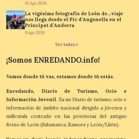
10 Ago 2026
10 Ago 2026
La vigésima fotografía de León de…viaje
nos llega desde el Pic d’Angonella en el
El dispositivo se refuerza
Principat d’Andorra
días antes del eclipse
solar total del 12 de
9 Ago 2026
agosto, que atravesará
España de oeste a este, y
Ver todas »
que movilizará a varios millones de
personas para disfrutar de este
¡Somos ENREDANDO.info!
acontecimiento histórico. Algunas
comunidades autónomas ya han […]
Vamos donde tú vas, estamos donde tú estás.
El Ayuntamiento de
Enredando, Diario de Turismo, Ocio e
Segovia presenta “Música
Información Juvenil
. Es un Diario de turismo, ocio e
para un eclipse”, un
concierto único con
información de ámbito nacional dirigido a jóvenes y
motivo del eclipse de sol
millenials centrado en las provincias del antiguo
10 Ago 2026
Reino de León (Salamanca, Zamora y León/Llión).