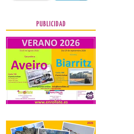
UPL cuestiona a la Junta
por no imponer sanciones
PUBLICIDAD
a Aucalsa, como hará el
Principado de Asturias,
por cobrar en la AP-66 la
tarifa íntegra pese a estar
en obras
10 Ago 2026
La formación leonesista
registró una batería de
preguntas escritas en las
Cortes autonómicas
mediante las cuales vuelve
a reclamar a la institución autonómica
que exija al Gobierno de España la
supresión de este peaje por la ilegalidad
de la prórroga […]