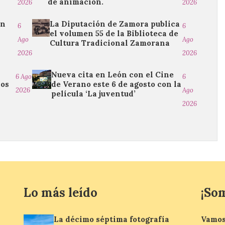
de animación.
2026
2026
ón
La Diputación de Zamora publica
6
6
el volumen 55 de la Biblioteca de
Ago
Ago
Cultura Tradicional Zamorana
2026
2026
Nueva cita en León con el Cine
6 Ago
6
ios
de Verano este 6 de agosto con la
2026
Ago
película ‘La juventud’
2026
Lo más leído
¡So
La décimo séptima fotografía
Vamos