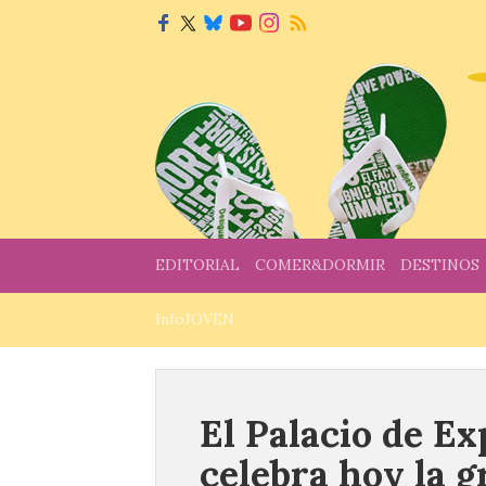
EDITORIAL
COMER&DORMIR
DESTINOS
InfoJOVEN
El Palacio de E
celebra hoy la g