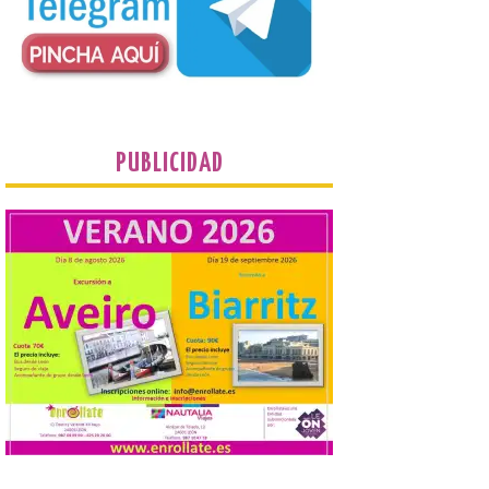
organizado por la sección
juvenil de la Asociación
Enróllate, la Asociación
Conceyu País Llionés y el Diario de
Turismo, Ocio e Información para
jóvenes “Enredando.info”. Eduardo
Morán nos envía desde la carretera […]
PUBLICIDAD
Camarzius fest: frente al
macroevento, un festival
cultural transformador
que apuesta por el legado.
6 Ago 2026
Los días 7, 8 y 9 de agosto
de 2026, Camarzana de
Tera volverá a convertirse
en punto de encuentro,
con la Villa Romana de
Orpheus. Vivimos un momento en el que la
música en directo mueve grandes
fenómenos de […]