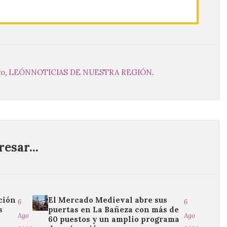
ro
,
LEÓN
NOTICIAS DE NUESTRA REGIÓN
.
esar...
ción
El Mercado Medieval abre sus
6
6
s
puertas en La Bañeza con más de
Ago
Ago
60 puestos y un amplio programa