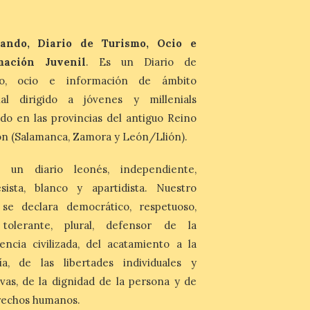
viajes, que se suceden al ritmo de un
evocador tema de La […]
ando, Diario de Turismo, Ocio e
Patrimonio Nacional
mación Juvenil
. Es un Diario de
cancela la temporada de
mo, ocio e información de ámbito
fuentes de La Granja ante
nal dirigido a jóvenes y millenials
la escasez de agua
do en las provincias del antiguo Reino
6 Ago 2026
n (Salamanca, Zamora y León/Llión).
Esta medida afecta a los
espectáculos nocturnos
 un diario leonés, independiente,
de la Fuente Baños de
Diana previstos para los
sista, blanco y apartidista. Nuestro
días 8, 15 y 22 de agosto,
así como al encendido extraordinario del
 se declara democrático, respetuoso,
día 25. La reserva de agua en el estanque
, tolerante, plural, defensor de la
«El Mar», […]
encia civilizada, del acatamiento a la
ía, de las libertades individuales y
El Descenso Internacional
ivas, de la dignidad de la persona y de
del Sella arranca con el
homenaje a los campeones
rechos humanos.