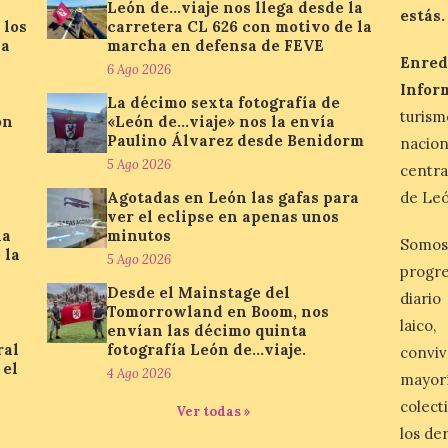
León de…viaje nos llega desde la
estás.
 los
carretera CL 626 con motivo de la
la
marcha en defensa de FEVE
Enred
6 Ago 2026
Infor
La décimo sexta fotografía de
turis
ón
«León de…viaje» nos la envía
Paulino Álvarez desde Benidorm
nacio
5 Ago 2026
centra
Agotadas en León las gafas para
de Leó
ver el eclipse en apenas unos
la
minutos
Somos
 la
5 Ago 2026
progre
Desde el Mainstage del
diario
Tomorrowland en Boom, nos
laico
envían las décimo quinta
ral
fotografía León de…viaje.
conviv
 el
4 Ago 2026
mayor
colect
Ver todas »
los de