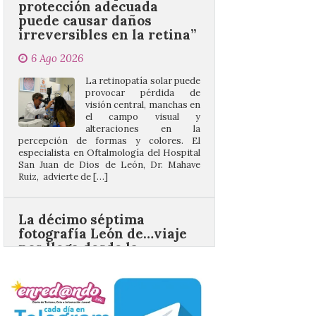
6 Ago 2026
La retinopatía solar puede
provocar pérdida de
visión central, manchas en
el campo visual y
alteraciones en la
percepción de formas y colores. El
especialista en Oftalmología del Hospital
San Juan de Dios de León, Dr. Mahave
Ruiz, advierte de […]
La décimo séptima
fotografía León de…viaje
nos llega desde la
carretera CL 626 con
motivo de la marcha en
defensa de FEVE
6 Ago 2026
Nueva edición de León
de…viaje. Una iniciativa