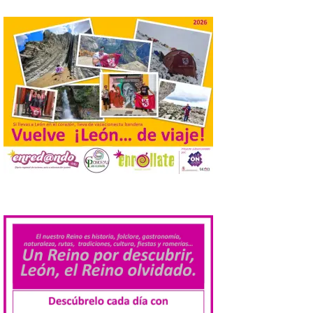
El Ayuntamiento de
Cabrillanes analizará,
conforme a la legalidad, la
solicitud para la
celebración del Iberia
Eclipse Festival
6 Ago 2026
Durante la mañana de ayer
miércoles ha sido
registrada en el
Ayuntamiento una
solicitud relacionada con
.
la celebración de este evento. Ante las
informaciones aparecidas en distintos
medios de comunicación sobre la posible
celebración del denominado Iberia
Eclipse Festival en […]
La Universidad de León
retoma las excavaciones
en La Peña del Castro para