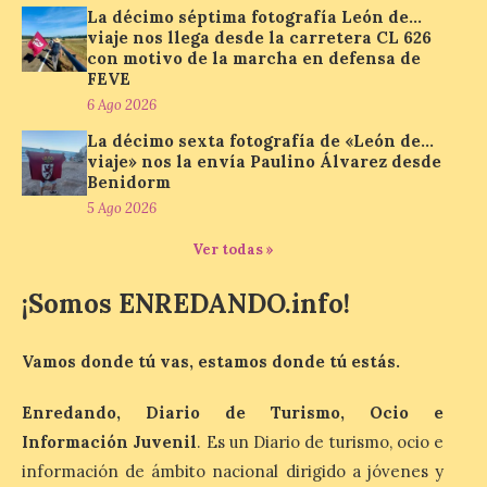
volverá a estar presente
La décimo séptima fotografía León de…
en la zona de descanso
viaje nos llega desde la carretera CL 626
junto al control de firmas
con motivo de la marcha en defensa de
y, como novedad, en el
Leaders Lounge, dos espacios exclusivos
FEVE
para los ciclistas. El recorrido de La
6 Ago 2026
Vuelta discurrirá junto a 17 […]
La décimo sexta fotografía de «León de…
viaje» nos la envía Paulino Álvarez desde
Benidorm
Última llamada: Eclipse
5 Ago 2026
total del 12 de agosto.
Dónde alojarse y a qué
Ver todas »
precio
¡Somos ENREDANDO.info!
7 Ago 2026
Vamos donde tú vas, estamos donde tú estás.
León es la provincia más
económica (116€/noche),
pero también una de las
Enredando, Diario de Turismo, Ocio e
más agotadas: solo un 4%
Información Juvenil
. Es un Diario de turismo, ocio e
de alojamientos libres.
Zamora, Palencia y Álava son las
información de ámbito nacional dirigido a jóvenes y
provincias con menos margen: apenas un