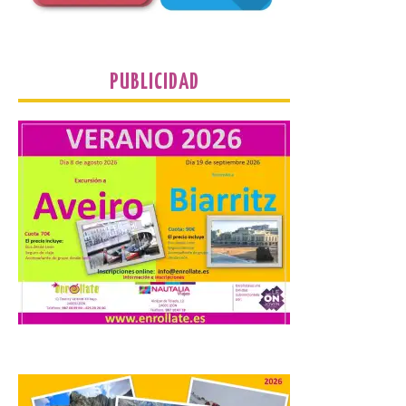
La Universidad de León
PUBLICIDAD
distribuye folletos con la
programación del evento
del eclipse solar que
organiza con la ESA y el
Ayuntamiento
7 Ago 2026
Los materiales ya pueden
recogerse gratuitamente
en la Oficina de
Información Turística de
León e incluyen, además
del programa del evento, una guía
práctica con recomendaciones
elaboradas por especialistas para
observar el eclipse con seguridad León, 7
de agosto de 2026. La programación […]