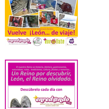
Laciana comienza su
programación para
disfrutar el eclipse total
del 12 de agosto
7 Ago 2026
.
Durante los días 1 y 2 de
agosto, tanto el público
infantil como el adulto
pudo disfrutar de un
planetario que se instaló
en el polideportivo municipal, con pases
de mañana dedicados preferentemente al
público infantil y, el resto del […]
Más de 200.000 jóvenes
nacidos en 2008 ya han