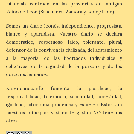
millenials centrado en las provincias del antiguo
1% de los alojamientos siguen libres para
esas […]
Reino de León (Salamanca, Zamora y León/Llión).
Somos un diario leonés, independiente, progresista,
El eclipse genera un boom
blanco y apartidista. Nuestro diario se declara
de reservas hoteleras y
democrático, respetuoso, laico, tolerante, plural,
precios desorbitados,
según SiteMinder
defensor de la convivencia civilizada, del acatamiento
a la mayoría, de las libertades individuales y
7 Ago 2026
colectivas, de la dignidad de la persona y de los
derechos humanos.
Asturias lidera el impacto
del fenómeno, con el
Enrendando.info fomenta la pluralidad, la
mayor aumento en
reservas, precios y
responsabilidad, tolerancia, solidaridad, honestidad,
antelación de compra. El
igualdad, autonomía, prudencia y esfuerzo. Estos son
auge de la demanda redefine la
planificación: reservas más anticipadas y
nuestros principios y si no te gustan NO tenemos
estancias más breves en torno al evento.
Madrid, 7 agosto de […]
otros.