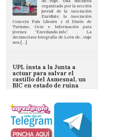
Turismo, Ocio e Información para
jóvenes “Enredando.info”. . La
decimoctava fotografía de León de…viaje
nos […]
UPL insta a la Junta a
actuar para salvar el
castillo del Asmesnal, un
BIC en estado de ruina
7 Ago 2026
Un Bien de Interés
Cultural abandonado
desde 1949. Los
procuradores leonesistas
plantean que la Junta
contacte cuanto antes con los
propietarios para exigirles medidas
inmediatas que frenen el deterioro y el
riesgo de colapso. Los procuradores de
Unión del Pueblo […]