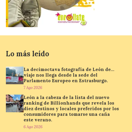
agosto con seguridad
7 Ago 2026
Se trata de un visor web
que permite conocer la
posición exacta del Sol y
así localizar el lugar ideal
para observar el eclipse
Lo más leído
solar del 12 de agosto de 2026 sin
obstáculos. El visor es una herramienta a
la […]
La decimoctava fotografía de León de…
viaje nos llega desde la sede del
Parlamento Europeo en Estrasburgo.
Paradores renueva su
7 Ago 2026
compromiso con La Vuelta
León a la cabeza de la lista del nuevo
como patrocinador oficial
ranking de Billionhands que revela los
diez destinos y locales preferidos por los
7 Ago 2026
consumidores para tomarse una caña
este verano.
6 Ago 2026
La cadena hotelera pública