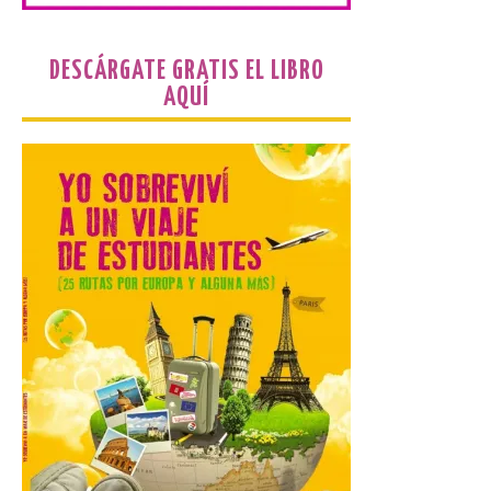
solicitado el Bono Cultural
Joven 2026 en su primer
mes de vigencia
DESCÁRGATE GRATIS EL LIBRO
7 Ago 2026
AQUÍ
Las personas que hayan
cumplido o cumplan 18
años en 2026 pueden
solicitar esta ayuda en la
web
https://bonoculturajoven.gob.es/ hasta el
31 de octubre. Desde este año, los 400
euros del Bono pueden utilizarse tanto
para consumir productos culturales como
[…]
El Gobierno de España
lanza un visor web para
localizar y disfrutar del
eclipse solar del 12 de