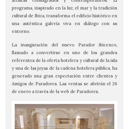
artistas consagrados y contemporáneos. El
programa, inspirado en la luz, el mar y la tradición
cultural de Ibiza, transforma el edificio histórico en
una auténtica galería viva en diálogo con su
entorno.
La inauguración del nuevo Parador ibicenco,
llamado a convertirse en uno de los grandes
referentes de la oferta hotelera y cultural de la isla
y una de las joyas de la cadena hotelera pública, ha
Vuelve la tradicional Feria
generado una gran expectación entre clientes y
de Dulces del Convento a
Gradefes
Amigos de Paradores. Las ventas se abrirán el 26
de enero a través de la web de Paradores.
7 Ago 2026
Tendrá lugar el 9 de
agosto en los aledaños del
monasterio cisterciense
de Santa María la Real de