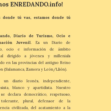
juvenil de la Asociación
mos ENREDANDO.info!
Enróllate, la Asociación
Conceyu País Llionés y el Diario de
Turismo, Ocio e Información para
jóvenes “Enredando.info”. Eduardo
 donde tú vas, estamos donde tú
Morán nos envía desde la carretera […]
Camarzius fest: frente al
ando, Diario de Turismo, Ocio e
macroevento, un festival
mación Juvenil
. Es un Diario de
cultural transformador
mo, ocio e información de ámbito
que apuesta por el legado.
nal dirigido a jóvenes y millenials
6 Ago 2026
do en las provincias del antiguo Reino
Los días 7, 8 y 9 de agosto
n (Salamanca, Zamora y León/Llión).
de 2026, Camarzana de
Tera volverá a convertirse
en punto de encuentro,
 un diario leonés, independiente,
con la Villa Romana de
sista, blanco y apartidista. Nuestro
Orpheus. Vivimos un momento en el que la
música en directo mueve grandes
 se declara democrático, respetuoso,
fenómenos de […]
, tolerante, plural, defensor de la
encia civilizada, del acatamiento a la