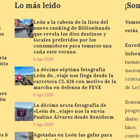
Lo más leído
¡So
León a la cabeza de la lista del
Vamos
s
nuevo ranking de Billionhands
estás.
os
que revela los diez destinos y
locales preferidos por los
Enred
consumidores para tomarse una
caña este verano.
Infor
ria
6 Ago 2026
turis
uito
La décimo séptima fotografía
nacio
León de…viaje nos llega desde la
centra
carretera CL 626 con motivo de la
marcha en defensa de FEVE
de Leó
nes
6 Ago 2026
ión
Somos
La décimo sexta fotografía de
progre
«León de…viaje» nos la envía
Paulino Álvarez desde Benidorm
diario
5 Ago 2026
laico
es 6
Agotadas en León las gafas para
conviv