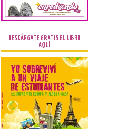
El Ayuntamiento de La
Bañeza presenta el
Festival One More Time,
una cita con la música de
los 80 y 90 para el 16 de
agosto en la Plaza Mayor.
DESCÁRGATE GRATIS EL LIBRO
6 Ago 2026
AQUÍ
Se celebrará el próximo
domingo 16 de agosto, a
partir de las 23:00 horas,
en la Plaza Mayor de la
ciudad. El Salón de Plenos
del Ayuntamiento de La Bañeza ha
acogido esta mañana la presentación
oficial del Festival One […]
“Mirar un eclipse sin
protección adecuada
puede causar daños
irreversibles en la retina”