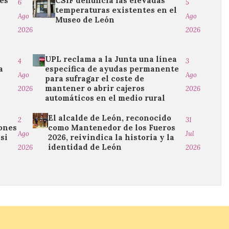
es
CSIF denuncia las elevadas
6
5
temperaturas existentes en el
Ago
Ago
Museo de León
2026
2026
UPL reclama a la Junta una línea
4
3
a
especifica de ayudas permanente
Ago
Ago
para sufragar el coste de
n
mantener o abrir cajeros
2026
2026
automáticos en el medio rural
El alcalde de León, reconocido
2
31
iones
como Mantenedor de los Fueros
Ago
Jul
asi
2026, reivindica la historia y la
identidad de León
2026
2026