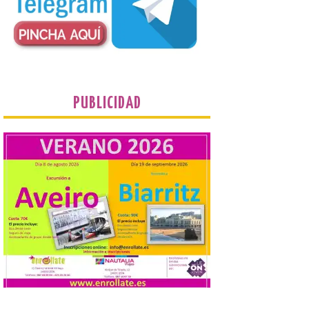
Industria, Universidades,
Empleo y Comercio
destina 8,75 millones de
euros al programa JOVEL
2026, cofinanciado por el Fondo Social
Europeo Plus (FSE+), para favorecer la
contratación temporal de 300 jóvenes
desempleados inscritos en el Sistema
Nacional de […]
PUBLICIDAD
En la Comarca de Liébana
tienes 6 rincones únicos
para ver el Eclipse de Sol
6 Ago 2026
Miradores naturales,
pueblos con alma y
paisajes de leyenda
convierten la Comarca de
Liébana en uno de los
destinos más bonitos para disfrutar de
este fenómeno astronómico único. Un
eclipse total de sol será visible en la
Península Ibérica durante […]