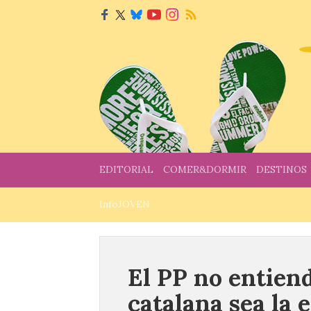
EDITORIAL
COMER&DORMIR
DESTINOS
InfoJOVEN
El PP no entien
catalana sea la 