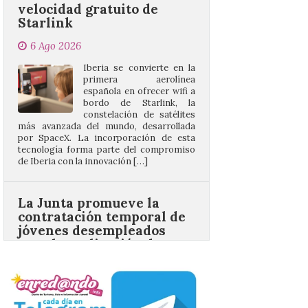
6 Ago 2026
Iberia se convierte en la
primera aerolínea
española en ofrecer wifi a
bordo de Starlink, la
constelación de satélites
más avanzada del mundo, desarrollada
por SpaceX. La incorporación de esta
tecnología forma parte del compromiso
de Iberia con la innovación […]
La Junta promueve la
contratación temporal de
jóvenes desempleados
para la realización de
obras y servicios de
interés general y social
con más de 8,7 millones de
euros de inversión
6 Ago 2026
La Consejería de