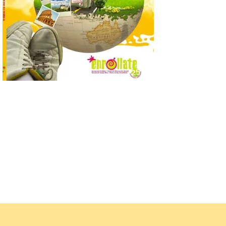
6 Ago 2026
La retinopatía solar puede
provocar pérdida de
visión central, manchas en
el campo visual y
alteraciones en la
percepción de formas y colores. El
especialista en Oftalmología del Hospital
San Juan de Dios de León, Dr. Mahave
Ruiz, advierte de […]
La décimo séptima
fotografía León de…viaje
nos llega desde la
carretera CL 626 con
motivo de la marcha en
defensa de FEVE
6 Ago 2026
Nueva edición de León
de…viaje. Una iniciativa
organizado por la sección