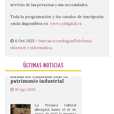
Gerardo Álvarez Courel, y
servicio de las personas y sus necesidades.
el vicepresidente Roberto
Aller han participado en el
acto institucional organizado con motivo
Toda la programación y los canales de inscripción
del Día de León. Organizada por la
están disponibles en
www.cyldigital.es
.
Cámara de Comercio de Gijón, FIDMA es
una feria […]
6 Oct 2025
-
Nuevas tecnologías
Telefonía,
internet e informática
.
CIUDEN acoge un nuevo
gran proyecto expositivo
que conecta la obra de
Eduardo Chillida con el
ÚLTIMAS NOTICIAS
patrimonio industrial
10 Ago 2026
La Térmica Cultural
albergará hasta el 10 de
enero de 2027 la muestra
‘Eduardo Chillida. Pensar
con las manos’, formada