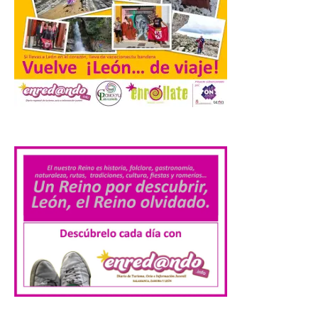
València prepara un
operativo especial de
limpieza en las playas y el
punto de observación para
el eclipse solar del día 12
10 Ago 2026
.
El Ayuntamiento ha
coordinado este refuerzo
con el dispositivo de
seguridad, movilidad,
atención sanitaria y
protección civil previsto ante la elevada
afluencia. . El Ayuntamiento de València ha
dispuesto un operativo extraordinario de
limpieza y recogida de residuos con
motivo […]