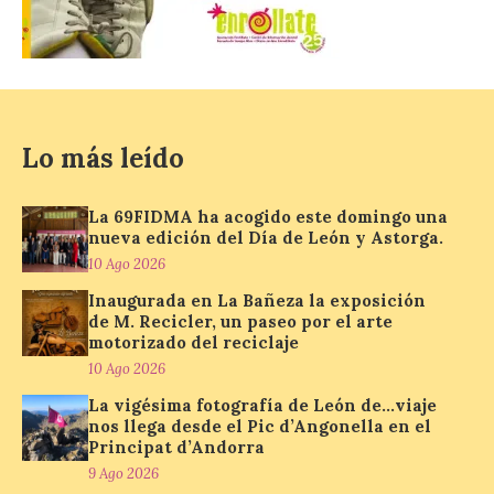
10 Ago 2026
Recupera la memoria de
los monasterios como
espacios de acogida. La
iniciativa recorrerá cinco
Lo más leído
municipios rurales
vinculados al Camino de Santiago y
permitirá acercar al público la historia de
la hospitalidad monástica mediante una
La 69FIDMA ha acogido este domingo una
exposición itinerante de acceso libre. El
nueva edición del Día de León y Astorga.
[…]
10 Ago 2026
Inaugurada en La Bañeza la exposición
de M. Recicler, un paseo por el arte
El delegado del Gobierno
motorizado del reciclaje
participa en la XVII Feria
10 Ago 2026
Agroalimentaria de El
Espino, una cita que pone
La vigésima fotografía de León de…viaje
en valor los productos, la
nos llega desde el Pic d’Angonella en el
gastronomía y la artesanía
Principat d’Andorra
del Bierzo
9 Ago 2026