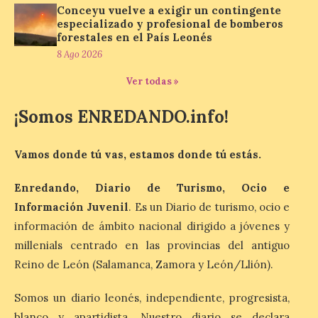
10 Ago 2026
Conceyu vuelve a exigir un contingente
especializado y profesional de bomberos
forestales en el País Leonés
Nicanor Sen reivindica en
8 Ago 2026
El Espino el compromiso
del Gobierno de España
Ver todas »
con los pueblos y el medio
rural. Sen destaca la
capacidad de los pequeños municipios
¡Somos ENREDANDO.info!
para generar actividad económica, atraer
visitantes y mantener vivas sus
tradiciones. La feria […]
Vamos donde tú vas, estamos donde tú estás.
Enredando, Diario de Turismo, Ocio e
Cruz Roja concluye el
Información Juvenil
. Es un Diario de turismo, ocio e
Gran Premio de La Bañeza
información de ámbito nacional dirigido a jóvenes y
con 33 atenciones,
millenials centrado en las provincias del antiguo
incluidos los 10 heridos en
los dos accidentes
Reino de León (Salamanca, Zamora y León/Llión).
registrados durante el fin
de semana
Somos un diario leonés, independiente, progresista,
10 Ago 2026
blanco y apartidista. Nuestro diario se declara