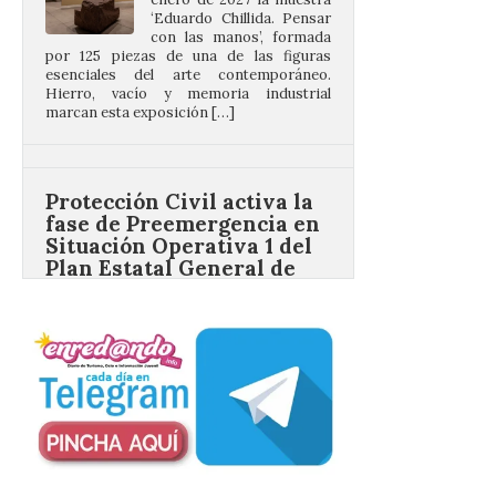
por 125 piezas de una de las figuras
esenciales del arte contemporáneo.
Hierro, vacío y memoria industrial
marcan esta exposición […]
Protección Civil activa la
fase de Preemergencia en
Situación Operativa 1 del
Plan Estatal General de
Emergencias ante los
riesgos potenciales
asociados al eclipse
10 Ago 2026
El dispositivo se refuerza
días antes del eclipse
solar total del 12 de
agosto, que atravesará
España de oeste a este, y
que movilizará a varios millones de