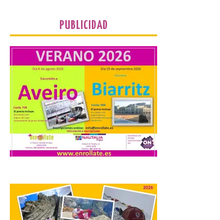
personas para disfrutar de este
acontecimiento histórico. Algunas
comunidades autónomas ya han […]
PUBLICIDAD
El Ayuntamiento de
Segovia presenta “Música
para un eclipse”, un
concierto único con
motivo del eclipse de sol
10 Ago 2026
La cita, que se celebrará el
12 de agosto en el
enlosado de la Catedral,
incluye el estreno absoluto
de una composición del
músico segoviano Geni Uñón. Turismo de
Segovia lanza el Premio Internacional de
Fotografía del Eclipse “Segovia bajo […]