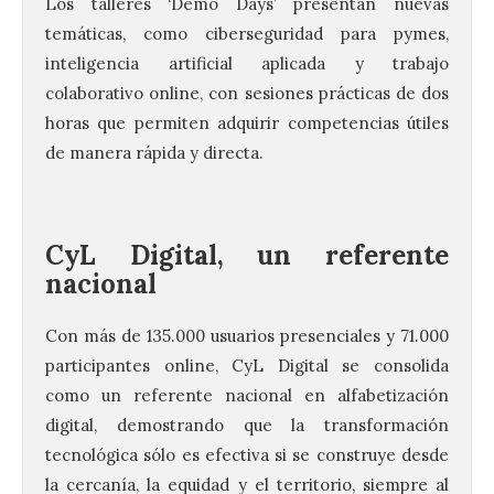
Los talleres ‘Demo Days’ presentan nuevas
temáticas, como ciberseguridad para pymes,
inteligencia artificial aplicada y trabajo
colaborativo online, con sesiones prácticas de dos
horas que permiten adquirir competencias útiles
de manera rápida y directa.
CyL Digital, un referente
nacional
La 69FIDMA ha acogido
este domingo una nueva
Con más de 135.000 usuarios presenciales y 71.000
edición del Día de León y
Astorga.
participantes online, CyL Digital se consolida
como un referente nacional en alfabetización
10 Ago 2026
digital, demostrando que la transformación
tecnológica sólo es efectiva si se construye desde
El presidente de la
la cercanía, la equidad y el territorio, siempre al
Diputación de León,