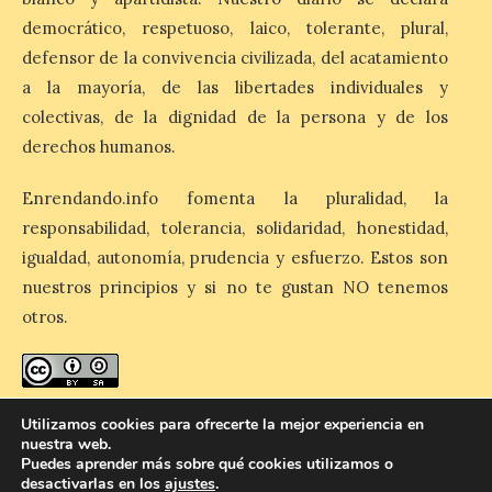
democrático, respetuoso, laico, tolerante, plural,
defensor de la convivencia civilizada, del acatamiento
Cruz Roja concluye el Gran
Premio de La Bañeza con
a la mayoría, de las libertades individuales y
33 atenciones, incluidos
colectivas, de la dignidad de la persona y de los
los 10 heridos en los dos
accidentes registrados
derechos humanos.
durante el fin de semana. El dispositivo
desplegado por la Institución ha atendido
a nueve personas heridas en el […]
Enrendando.info fomenta la pluralidad, la
responsabilidad, tolerancia, solidaridad, honestidad,
igualdad, autonomía, prudencia y esfuerzo. Estos son
El Ayuntamiento de
nuestros principios y si no te gustan NO tenemos
Zamora impulsa la
otros.
identidad histórica de
Olivares con la instalación
de nuevas placas
cerámicas en el callejero
del barrio
enredando.info está bajo
licencia de Creative Commons
Utilizamos cookies para ofrecerte la mejor experiencia en
nuestra web.
Reconocimiento-CompartirIgual 4.0 Internacional
.
10 Ago 2026
Puedes aprender más sobre qué cookies utilizamos o
desactivarlas en los
ajustes
.