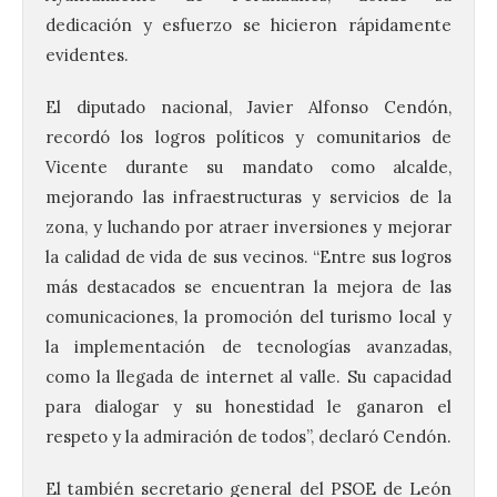
dedicación y esfuerzo se hicieron rápidamente
evidentes.
El diputado nacional, Javier Alfonso Cendón,
recordó los logros políticos y comunitarios de
Vicente durante su mandato como alcalde,
mejorando las infraestructuras y servicios de la
zona, y luchando por atraer inversiones y mejorar
la calidad de vida de sus vecinos. “Entre sus logros
más destacados se encuentran la mejora de las
comunicaciones, la promoción del turismo local y
la implementación de tecnologías avanzadas,
como la llegada de internet al valle. Su capacidad
para dialogar y su honestidad le ganaron el
La UPSA impulsa la
respeto y la admiración de todos”, declaró Cendón.
creación musical con el I
Concurso Internacional de
Composición Coral Sacra
El también secretario general del PSOE de León