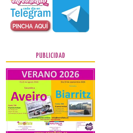
El TUS cuenta con líneas
que llegan a la zona en
puntos como el faro de
Cabo Mayor, Cueto,
Corbanera o Ciriego y
reforzará la movilidad con un servicio
especial de lanzaderas desde el PCTCAN
a Ciriego. El Ayuntamiento de […]
PUBLICIDAD
Turismo de Extremadura
impulsa nuevas
iniciativas relacionadas
con el trío de eclipses para
afianzar a Extremadura
como referente en
astroturismo
8 Ago 2026
Extremadura cuenta con