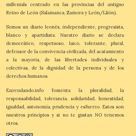
cargo de Arturo Martínez
millenials centrado en las provincias del antiguo
Matilla
Reino de León (Salamanca, Zamora y León/Llión).
8 Ago 2026
Somos un diario leonés, independiente, progresista,
blanco y apartidista. Nuestro diario se declara
El Ayuntamiento de La
Bañeza designa a Arturo
democrático, respetuoso, laico, tolerante, plural,
Martínez Matilla como
defensor de la convivencia civilizada, del acatamiento
pregonero de las Fiestas
2026. Tendrá lugar este
a la mayoría, de las libertades individuales y
sábado 8 de agosto a las 21,00 horas en el
colectivas, de la dignidad de la persona y de los
teatro municipal de La Bañeza. El
comunicador astorgano Arturo Martínez
derechos humanos.
Matilla, […]
Enrendando.info fomenta la pluralidad, la
responsabilidad, tolerancia, solidaridad, honestidad,
La I Feria de la Cerveza
igualdad, autonomía, prudencia y esfuerzo. Estos son
Artesana de Astorga
arranca con una gran
nuestros principios y si no te gustan NO tenemos
acogida del público
otros.
8 Ago 2026