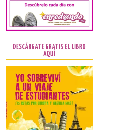
hostelería. En Alto
Campoo continuará la
programación musical de Estación
Sonora. Peña Cabarga, elegido lugar
preferente en la comunidad autónoma,
contará con un dispositivo especial de
seguridad y acceso […]
DESCÁRGATE GRATIS EL LIBRO
AQUÍ
Gijon prohíbe el baño en
San Lorenzo, Poniente y
Arbeyal el día del eclipse a
partir de las 19.00 horas.
8 Ago 2026
Incide en que el eclipse se
verá desde múltiples
puntos de la ciudad, por lo
que no será necesario
desplazarse y se
recomienda no acudir a Gijón/Xixón en
coche ni usarlo ese día. Los accesos a