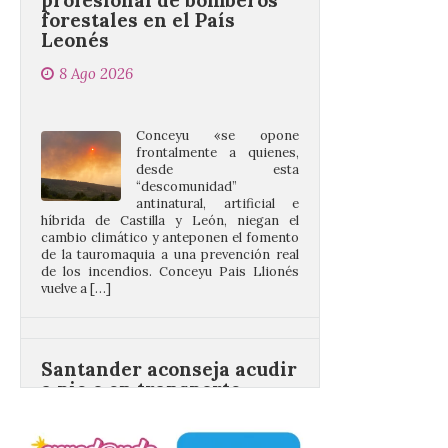
8 Ago 2026
Conceyu «se opone
frontalmente a quienes,
desde esta
“descomunidad”
antinatural, artificial e
híbrida de Castilla y León, niegan el
cambio climático y anteponen el fomento
de la tauromaquia a una prevención real
de los incendios. Conceyu Pais Llionés
vuelve a […]
Santander aconseja acudir
a pie o en transporte
público y evitar el
vehículo privado para el
eclipse
8 Ago 2026