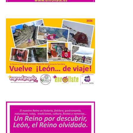
uno de los cielos
estrellados con menor
contaminación lumínica
de Europa, un recurso
natural que permite disfrutar de
actividades de astroturismo durante todo
el año. La Dirección General de Turismo
ha puesto en marcha diversas iniciativas
relacionadas […]
Cabárceno prepara tres
enclaves privilegiados
desde los que divisar el
eclipse solar del 12 de
agosto
.
8 Ago 2026
El parque amplía su
horario y refuerza los
transportes y la