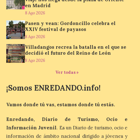
en Madrid
Los minerales y sus usos
8 Ago 2026
más comunes centran la
Pasen y vean: Gordoncillo celebra el
nueva exposición del
XXIV festival de payasos
Museo de la Siderurgia y
la Minería de Sabero
8 Ago 2026
Villadangos recrea la batalla en el que se
8 Ago 2026
decidió el futuro del Reino de León
8 Ago 2026
La exposición que se
inaugurará el sábado día 8
Ver todas »
de agosto a las doce y
media de la mañana,
¡Somos ENREDANDO.info!
durante la ‘Feria de
minerales, rocas y fósiles de Castilla y
León’, podrá visitarse hasta finales del
mes de noviembre, con […]
Vamos donde tú vas, estamos donde tú estás.
Enredando, Diario de Turismo, Ocio e
Información Juvenil
. Es un Diario de turismo, ocio e
La Bañeza inicia sus
fiestas con el pregón a
información de ámbito nacional dirigido a jóvenes y