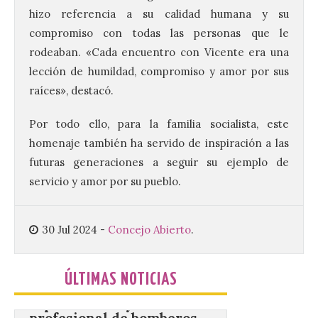
hizo referencia a su calidad humana y su
8 Ago 2026
compromiso con todas las personas que le
rodeaban. «Cada encuentro con Vicente era una
Este certamen,
lección de humildad, compromiso y amor por sus
promovido por el Instituto
Universitario de Música
raíces», destacó.
Sacra de la Universidad
Pontificia de Salamanca
(UPSA), premiará composiciones
Por todo ello, para la familia socialista, este
inéditas, destinadas a coro, con un
homenaje también ha servido de inspiración a las
premio de 3.000 euros. Las candidaturas
podrán presentarse hasta el 30 de
futuras generaciones a seguir su ejemplo de
noviembre. La Universidad, a […]
servicio y amor por su pueblo.
Conceyu vuelve a exigir
30 Jul 2024
-
Concejo Abierto
.
un contingente
especializado y
profesional de bomberos
ÚLTIMAS NOTICIAS
forestales en el País
Leonés