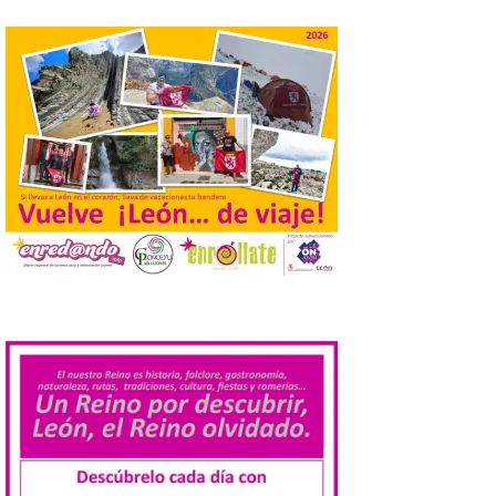
El Ayuntamiento de
Cabrillanes analizará,
conforme a la legalidad, la
solicitud para la
celebración del Iberia
Eclipse Festival
6 Ago 2026
Durante la mañana de ayer
miércoles ha sido
registrada en el
.
Ayuntamiento una
solicitud relacionada con
la celebración de este evento. Ante las
informaciones aparecidas en distintos
medios de comunicación sobre la posible
celebración del denominado Iberia
Eclipse Festival en […]
La Universidad de León