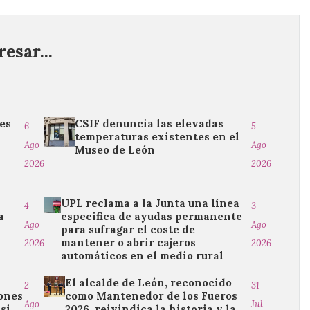
esar...
es
CSIF denuncia las elevadas
6
5
temperaturas existentes en el
Ago
Ago
Museo de León
2026
2026
UPL reclama a la Junta una línea
4
3
a
especifica de ayudas permanente
Ago
Ago
para sufragar el coste de
n
mantener o abrir cajeros
2026
2026
automáticos en el medio rural
El alcalde de León, reconocido
2
31
iones
como Mantenedor de los Fueros
Ago
Jul
asi
2026, reivindica la historia y la