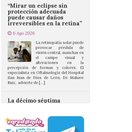
puede causar daños
irreversibles en la retina”
6 Ago 2026
La retinopatía solar puede
provocar pérdida de
visión central, manchas en
el campo visual y
alteraciones en la
percepción de formas y colores. El
especialista en Oftalmología del Hospital
San Juan de Dios de León, Dr. Mahave
Ruiz, advierte de […]
La décimo séptima
fotografía León de…viaje
nos llega desde la
carretera CL 626 con
motivo de la marcha en
defensa de FEVE
6 Ago 2026