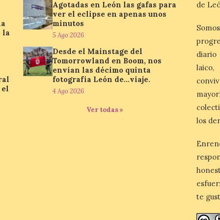
Agotadas en León las gafas para
de Leó
ver el eclipse en apenas unos
la
minutos
Somos
 la
5 Ago 2026
progre
Desde el Mainstage del
diario
Tomorrowland en Boom, nos
laico
envían las décimo quinta
ral
fotografía León de…viaje.
conviv
 el
4 Ago 2026
mayor
colect
Ver todas »
los de
Enren
respo
honest
esfuer
te gus