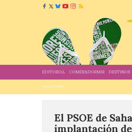
EDITORIAL
COMER&DORMIR
DESTINOS
InfoJOVEN
El PSOE de Sahag
implantación d