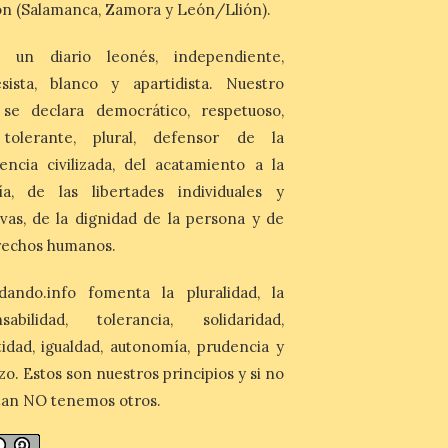
n (Salamanca, Zamora y León/Llión).
homenaje a los campeones
y el izado de las banderas
autonómicas
 un diario leonés, independiente,
sista, blanco y apartidista. Nuestro
6 Ago 2026
 se declara democrático, respetuoso,
La 88.ª edición del
, tolerante, plural, defensor de la
Descenso Internacional
del Sella reunirá este año a
encia civilizada, del acatamiento a la
1.291 palistas distribuidos
ía, de las libertades individuales y
en 874 embarcaciones,
con representación de 22 países,
ivas, de la dignidad de la persona y de
consolidando una vez más a la prueba
asturiana como una de las grandes
rechos humanos.
referencias del piragüismo internacional.
[…]
dando.info fomenta la pluralidad, la
nsabilidad, tolerancia, solidaridad,
idad, igualdad, autonomía, prudencia y
zo. Estos son nuestros principios y si no
tan NO tenemos otros.