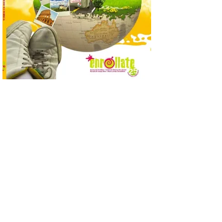
6 Ago 2026
La programación
incorpora un amplio
calendario de actividades
de animación dirigidas a
todos los públicos. La
Bañeza inauguró en la tarde de este
martes 4 de agosto una nueva edición de
su tradicional Mercado Medieval, que
hasta el próximo 6 […]
Un viaje a la Antigüedad:
el Museo del Prado
propone un recorrido por
obras de su Colección de
inspiración clásica
6 Ago 2026
Al hilo del estreno de La
Odisea de Christopher
Nolan. La pieza de vídeo
reúne una selección de