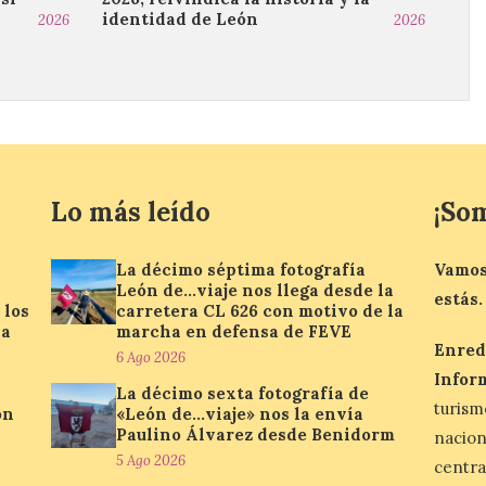
identidad de León
2026
2026
Lo más leído
¡So
La décimo séptima fotografía
Vamos
León de…viaje nos llega desde la
estás.
 los
carretera CL 626 con motivo de la
la
marcha en defensa de FEVE
Enred
6 Ago 2026
Infor
La décimo sexta fotografía de
turis
ón
«León de…viaje» nos la envía
Paulino Álvarez desde Benidorm
nacio
5 Ago 2026
centra