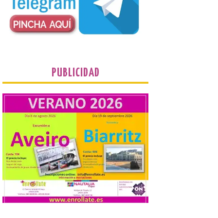
Nueva edición de León
de…viaje. Una iniciativa
organizado por la sección
juvenil de la Asociación
Enróllate, la Asociación
Conceyu País Llionés y el Diario de
Turismo, Ocio e Información para
jóvenes “Enredando.info”. Eduardo
Morán nos envía desde la carretera […]
PUBLICIDAD
Camarzius fest: frente al
macroevento, un festival
cultural transformador
que apuesta por el legado.
6 Ago 2026
Los días 7, 8 y 9 de agosto
de 2026, Camarzana de
Tera volverá a convertirse
en punto de encuentro,
con la Villa Romana de
Orpheus. Vivimos un momento en el que la
música en directo mueve grandes
fenómenos de […]