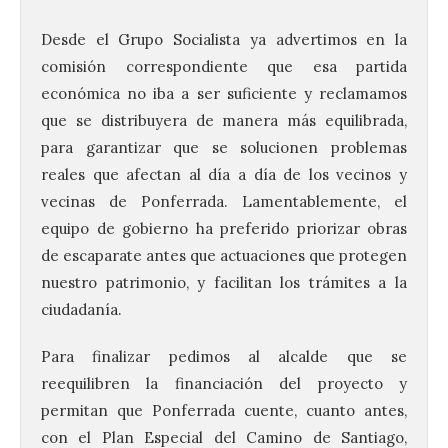
Desde el Grupo Socialista ya advertimos en la
comisión correspondiente que esa partida
económica no iba a ser suficiente y reclamamos
que se distribuyera de manera más equilibrada,
para garantizar que se solucionen problemas
reales que afectan al día a día de los vecinos y
vecinas de Ponferrada. Lamentablemente, el
equipo de gobierno ha preferido priorizar obras
de escaparate antes que actuaciones que protegen
nuestro patrimonio, y facilitan los trámites a la
ciudadanía.
Para finalizar pedimos al alcalde que se
Las salas del antiguo
reequilibren la financiación del proyecto y
ayuntamiento de
Cabrillanes (Babia) acogen
permitan que Ponferrada cuente, cuanto antes,
la muestra ‘Eduardo
con el Plan Especial del Camino de Santiago,