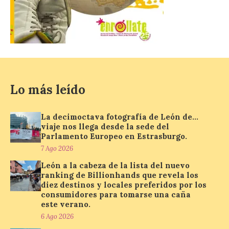
BIC en estado de ruina
7 Ago 2026
Un Bien de Interés
Cultural abandonado
desde 1949. Los
procuradores leonesistas
Lo más leído
plantean que la Junta
contacte cuanto antes con los
propietarios para exigirles medidas
inmediatas que frenen el deterioro y el
La decimoctava fotografía de León de…
riesgo de colapso. Los procuradores de
viaje nos llega desde la sede del
Unión del Pueblo […]
Parlamento Europeo en Estrasburgo.
7 Ago 2026
León a la cabeza de la lista del nuevo
La Universidad de León
ranking de Billionhands que revela los
distribuye folletos con la
diez destinos y locales preferidos por los
programación del evento
consumidores para tomarse una caña
del eclipse solar que
este verano.
organiza con la ESA y el
6 Ago 2026
Ayuntamiento