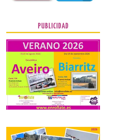
este evento es del año
2022 y la de su página de
turismo de 2025 La firme
apuesta cultural que en las últimas
décadas viene desarrollando Gordoncillo,
PUBLICIDAD
tiene un momento culminante en […]
Villadangos recrea la
batalla en el que se
decidió el futuro del Reino
de León
8 Ago 2026
Una de las novedades de
esta edición de la Batalla
de Villadangos es el plato
principal del Menú, un
cordero asado al fuego y
las brasas in situ durante 5 horas. . Los
días 7, 8 y 9 de este […]