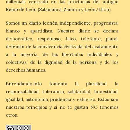
millenials centrado en las provincias del antiguo
Durante los días 1 y 2 de
Reino de León (Salamanca, Zamora y León/Llión).
agosto, tanto el público
infantil como el adulto
pudo disfrutar de un
Somos un diario leonés, independiente, progresista,
planetario que se instaló
blanco y apartidista. Nuestro diario se declara
en el polideportivo municipal, con pases
de mañana dedicados preferentemente al
democrático, respetuoso, laico, tolerante, plural,
público infantil y, el resto del […]
defensor de la convivencia civilizada, del acatamiento
a la mayoría, de las libertades individuales y
colectivas, de la dignidad de la persona y de los
Más de 200.000 jóvenes
nacidos en 2008 ya han
derechos humanos.
solicitado el Bono Cultural
Joven 2026 en su primer
Enrendando.info fomenta la pluralidad, la
mes de vigencia
responsabilidad, tolerancia, solidaridad, honestidad,
7 Ago 2026
igualdad, autonomía, prudencia y esfuerzo. Estos son
nuestros principios y si no te gustan NO tenemos
otros.
Las personas que hayan
cumplido o cumplan 18
años en 2026 pueden