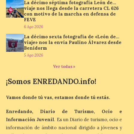
La décimo séptima fotografía León de…
7 Ago 2026
viaje nos llega desde la carretera CL 626
con motivo de la marcha en defensa de
FEVE
Los materiales ya pueden
6 Ago 2026
recogerse gratuitamente
en la Oficina de
La décimo sexta fotografía de «León de…
Información Turística de
viaje» nos la envía Paulino Álvarez desde
León e incluyen, además
Benidorm
del programa del evento, una guía
práctica con recomendaciones
5 Ago 2026
elaboradas por especialistas para
observar el eclipse con seguridad León, 7
Ver todas »
de agosto de 2026. La programación […]
¡Somos ENREDANDO.info!
Laciana comienza su
Vamos donde tú vas, estamos donde tú estás.
programación para
disfrutar el eclipse total
Enredando, Diario de Turismo, Ocio e
del 12 de agosto
Información Juvenil
. Es un Diario de turismo, ocio e
7 Ago 2026
información de ámbito nacional dirigido a jóvenes y