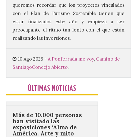
Arroyo en la colección del
queremos recordar que los proyectos vinculados
ILC’
con el Plan de Turismo Sostenible tienen que
8 Ago 2026
estar finalizados este año y empieza a ser
preocupante el ritmo tan lento con el que están
La muestra, que podrá
realizando las inversiones.
contemplarse hasta el
próximo 4 de octubre,
plantea tanto los temas
que más preocupaban y
10 Ago 2025
-
A Ponferrada me voy
,
Camino de
fascinaban a este autor de talla
Santiago
Concejo Abierto
.
internacional como las múltiples técnicas
que usó y sus sólidos vínculos con la
Montaña Occidental. […]
ÚLTIMAS NOTICIAS
Más de 10.000 personas
han visitado las
exposiciones ‘Alma de
América. Arte y mito
precolombino’ y ‘Mundus
Novus’ en la Sala de San