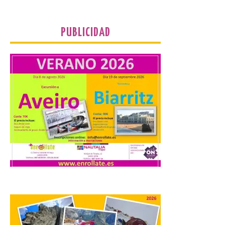
Fábrica de Luz. Museo de
la Energía (antigua central térmica de la
Minero Siderúrgica de Ponferrada –
MSP) y La Térmica Cultural (antigua
PUBLICIDAD
central de Compostilla […]
El estreno absoluto de la
obra “De indis. Por favor,
firme aquí” y la música del
grupo Carrion Folk,
protagonizan la oferta
cultural de este fin de
semana dentro del
programa Salamanca
Plazas y Patios
7 Ago 2026
El programa cultural
Salamanca Plazas y Patios
continúa este fin de