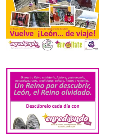
semana con propuestas
de teatro y música. En el
Patio Chico está previsto el estreno
absoluto de “De indis. Por favor, firme
aquí”, una producción de la compañía
salmantina […]
Ciclo “Mujeres en la
.
Historia y la
Peregrinación”, en
Benavides de Órbigo.
7 Ago 2026
Conferencia de Victorina
Alonso, sobre la
peregrinación femenina.
Presentación del Libro
“Va de Monjas”, de José
Fernando Cornejo. Apertura de una doble
exposición de fotografía. Este viernes, 7