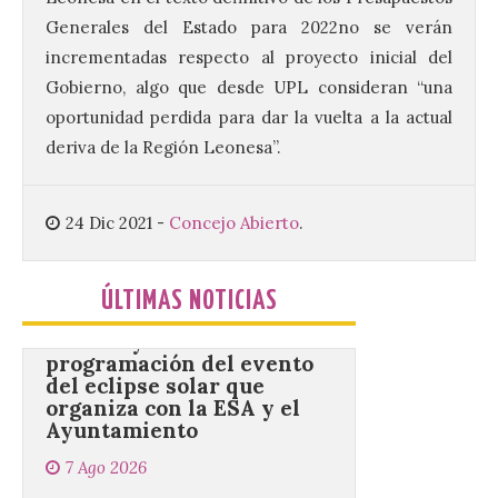
Cultural abandonado
Generales del Estado para 2022no se verán
desde 1949. Los
procuradores leonesistas
incrementadas respecto al proyecto inicial del
plantean que la Junta
contacte cuanto antes con los
Gobierno, algo que desde UPL consideran “una
propietarios para exigirles medidas
oportunidad perdida para dar la vuelta a la actual
inmediatas que frenen el deterioro y el
riesgo de colapso. Los procuradores de
deriva de la Región Leonesa”.
Unión del Pueblo […]
24 Dic 2021
-
Concejo Abierto
.
La Universidad de León
distribuye folletos con la
programación del evento
ÚLTIMAS NOTICIAS
del eclipse solar que
organiza con la ESA y el
Ayuntamiento
7 Ago 2026
Los materiales ya pueden
recogerse gratuitamente