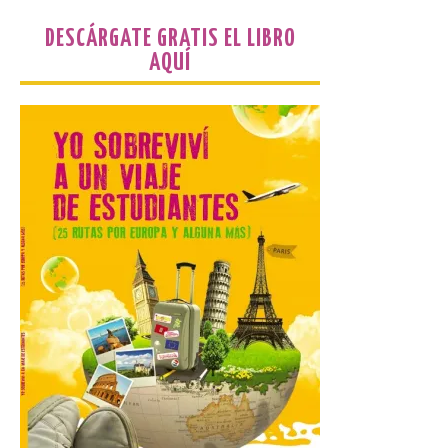
de agosto, a las 20,00 horas, en el
auditorio de Benavides de […]
DESCÁRGATE GRATIS EL LIBRO
AQUÍ
Food trucks y música en
Valencia de Don Juan en
una nueva edición de
Castle Food 2026
7 Ago 2026
Castle Food combina la
música en directo con
food trucks y tiendas de
market esperando atraer
a miles de personas. La
localidad leonesa de Valencia de Don Juan
sigue adelante con su calendario de
eventos veraniegos para este año 2026.
[…]