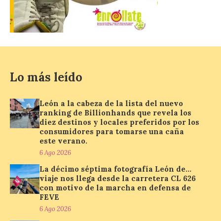
La Comisión actualiza su
programa insignia de
prácticas Blue Book,
abriéndolo a titulados de
EFP
6 Ago 2026
Lo más leído
Las solicitudes estarán
León a la cabeza de la lista del nuevo
abiertas del 22 de julio al 4
ranking de Billionhands que revela los
de septiembre de 2026.
diez destinos y locales preferidos por los
Bruselas, 6 de agosto de
consumidores para tomarse una caña
2026.- La Comisión
Europea ha actualizado las normas de su
este verano.
programa de prácticas, estableciendo un
6 Ago 2026
marco único modernizado que hace que el
programa […]
La décimo séptima fotografía León de…
viaje nos llega desde la carretera CL 626
con motivo de la marcha en defensa de
FEVE
Despega el primer avión
6 Ago 2026
de Iberia con wifi de alta