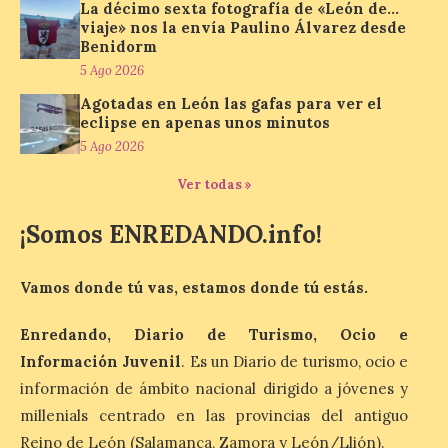
velocidad gratuito de
La décimo sexta fotografía de «León de…
Starlink
viaje» nos la envía Paulino Álvarez desde
Benidorm
6 Ago 2026
5 Ago 2026
Agotadas en León las gafas para ver el
eclipse en apenas unos minutos
Iberia se convierte en la
primera aerolínea
5 Ago 2026
española en ofrecer wifi a
bordo de Starlink, la
Ver todas »
constelación de satélites
más avanzada del mundo, desarrollada
por SpaceX. La incorporación de esta
¡Somos ENREDANDO.info!
tecnología forma parte del compromiso
de Iberia con la innovación […]
Vamos donde tú vas, estamos donde tú estás.
Enredando, Diario de Turismo, Ocio e
La Junta promueve la
contratación temporal de
Información Juvenil
. Es un Diario de turismo, ocio e
jóvenes desempleados
información de ámbito nacional dirigido a jóvenes y
para la realización de
millenials centrado en las provincias del antiguo
obras y servicios de
interés general y social
Reino de León (Salamanca, Zamora y León/Llión).