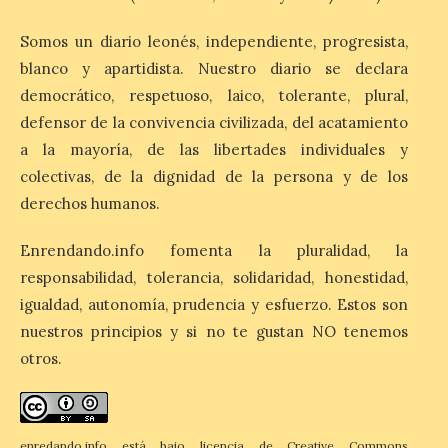
con más de 8,7 millones de
euros de inversión
Somos un diario leonés, independiente, progresista,
6 Ago 2026
blanco y apartidista. Nuestro diario se declara
democrático, respetuoso, laico, tolerante, plural,
defensor de la convivencia civilizada, del acatamiento
La Consejería de
Industria, Universidades,
a la mayoría, de las libertades individuales y
Empleo y Comercio
colectivas, de la dignidad de la persona y de los
destina 8,75 millones de
euros al programa JOVEL
derechos humanos.
2026, cofinanciado por el Fondo Social
Europeo Plus (FSE+), para favorecer la
contratación temporal de 300 jóvenes
Enrendando.info fomenta la pluralidad, la
desempleados inscritos en el Sistema
responsabilidad, tolerancia, solidaridad, honestidad,
Nacional de […]
igualdad, autonomía, prudencia y esfuerzo. Estos son
nuestros principios y si no te gustan NO tenemos
En la Comarca de Liébana
otros.
tienes 6 rincones únicos
para ver el Eclipse de Sol
6 Ago 2026
enredando.info está bajo
licencia de Creative Commons