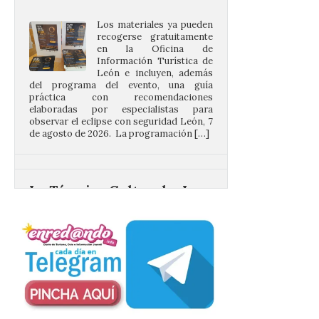
en la Oficina de
Información Turística de
León e incluyen, además
del programa del evento, una guía
práctica con recomendaciones
elaboradas por especialistas para
observar el eclipse con seguridad León, 7
de agosto de 2026. La programación […]
La Térmica Cultural y La
Fábrica de Luz. Museo de
la Energía de Ponferrada
publican su agenda para
este fin de semana
7 Ago 2026
Además, se celebrarán
nuevas visitas guiadas de
‘Paseo entre centrales.
Un recorrido entre La