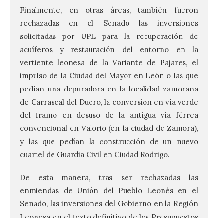
Finalmente, en otras áreas, también fueron
rechazadas en el Senado las inversiones
solicitadas por UPL para la recuperación de
acuíferos y restauración del entorno en la
vertiente leonesa de la Variante de Pajares, el
impulso de la Ciudad del Mayor en León o las que
pedían una depuradora en la localidad zamorana
de Carrascal del Duero, la conversión en vía verde
del tramo en desuso de la antigua vía férrea
convencional en Valorio (en la ciudad de Zamora),
UPL insta a la Junta a
y las que pedían la construcción de un nuevo
actuar para salvar el
cuartel de Guardia Civil en Ciudad Rodrigo.
castillo del Asmesnal, un
BIC en estado de ruina
De esta manera, tras ser rechazadas las
7 Ago 2026
enmiendas de Unión del Pueblo Leonés en el
Senado, las inversiones del Gobierno en la Región
Un Bien de Interés
Leonesa en el texto definitivo de los Presupuestos