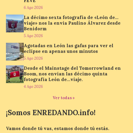
FEVE
hasta el próximo 6 […]
6 Ago 2026
La décimo sexta fotografía de «León de…
viaje» nos la envía Paulino Álvarez desde
Un viaje a la Antigüedad:
Benidorm
el Museo del Prado
5 Ago 2026
propone un recorrido por
obras de su Colección de
Agotadas en León las gafas para ver el
inspiración clásica
eclipse en apenas unos minutos
5 Ago 2026
6 Ago 2026
Desde el Mainstage del Tomorrowland en
Boom, nos envían las décimo quinta
fotografía León de…viaje.
Al hilo del estreno de La
Odisea de Christopher
4 Ago 2026
Nolan. La pieza de vídeo
reúne una selección de
Ver todas »
obras relacionadas con la
Antigüedad clásica, la mitología y los
viajes, que se suceden al ritmo de un
¡Somos ENREDANDO.info!
evocador tema de La […]
Vamos donde tú vas, estamos donde tú estás.