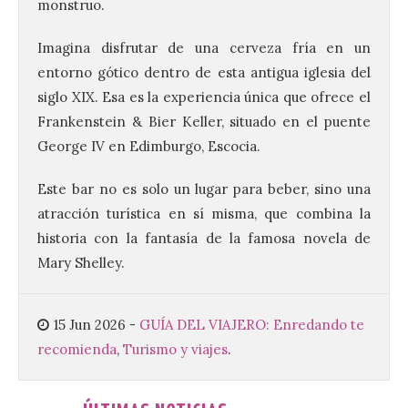
monstruo.
El Ayuntamiento de La
Bañeza presenta el
Festival One More Time,
Imagina disfrutar de una cerveza fría en un
una cita con la música de
entorno gótico dentro de esta antigua iglesia del
los 80 y 90 para el 16 de
siglo XIX. Esa es la experiencia única que ofrece el
agosto en la Plaza Mayor.
Frankenstein & Bier Keller, situado en el puente
6 Ago 2026
George IV en Edimburgo, Escocia.
Este bar no es solo un lugar para beber, sino una
Se celebrará el próximo
domingo 16 de agosto, a
atracción turística en sí misma, que combina la
partir de las 23:00 horas,
en la Plaza Mayor de la
historia con la fantasía de la famosa novela de
ciudad. El Salón de Plenos
Mary Shelley.
del Ayuntamiento de La Bañeza ha
acogido esta mañana la presentación
oficial del Festival One […]
15 Jun 2026
-
GUÍA DEL VIAJERO: Enredando te
recomienda
,
Turismo y viajes
.
“Mirar un eclipse sin
protección adecuada