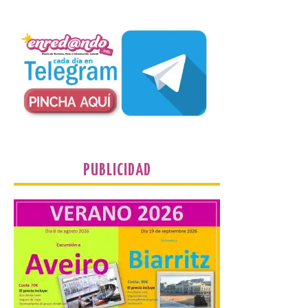
6 Ago 2026
Nueva edición de León
de…viaje. Una iniciativa
organizado por la sección
juvenil de la Asociación
Enróllate, la Asociación
Conceyu País Llionés y el Diario de
Turismo, Ocio e Información para
jóvenes “Enredando.info”. Eduardo
Morán nos envía desde la carretera […]
PUBLICIDAD
Camarzius fest: frente al
macroevento, un festival
cultural transformador
que apuesta por el legado.
6 Ago 2026