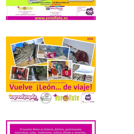
Los días 7, 8 y 9 de agosto
de 2026, Camarzana de
Tera volverá a convertirse
en punto de encuentro,
con la Villa Romana de
Orpheus. Vivimos un momento en el que la
música en directo mueve grandes
fenómenos de […]
El Ayuntamiento de
Cabrillanes analizará,
conforme a la legalidad, la
solicitud para la
celebración del Iberia
Eclipse Festival
6 Ago 2026
.
Durante la mañana de ayer
miércoles ha sido
registrada en el