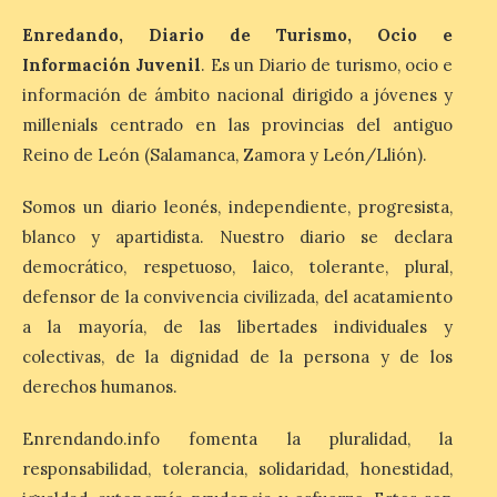
Patrimonio Nacional
Enredando, Diario de Turismo, Ocio e
cancela la temporada de
fuentes de La Granja ante
Información Juvenil
. Es un Diario de turismo, ocio e
la escasez de agua
información de ámbito nacional dirigido a jóvenes y
millenials centrado en las provincias del antiguo
6 Ago 2026
Reino de León (Salamanca, Zamora y León/Llión).
Esta medida afecta a los
Somos un diario leonés, independiente, progresista,
espectáculos nocturnos
de la Fuente Baños de
blanco y apartidista. Nuestro diario se declara
Diana previstos para los
democrático, respetuoso, laico, tolerante, plural,
días 8, 15 y 22 de agosto,
así como al encendido extraordinario del
defensor de la convivencia civilizada, del acatamiento
día 25. La reserva de agua en el estanque
a la mayoría, de las libertades individuales y
«El Mar», […]
colectivas, de la dignidad de la persona y de los
derechos humanos.
El Descenso Internacional
del Sella arranca con el
Enrendando.info fomenta la pluralidad, la
homenaje a los campeones
responsabilidad, tolerancia, solidaridad, honestidad,
y el izado de las banderas