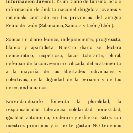
Información Juvenil
. Es un Diario de turismo, ocio e
días 8, 15 y 22 de agosto,
información de ámbito nacional dirigido a jóvenes y
así como al encendido extraordinario del
día 25. La reserva de agua en el estanque
millenials centrado en las provincias del antiguo
«El Mar», […]
Reino de León (Salamanca, Zamora y León/Llión).
Somos un diario leonés, independiente, progresista,
El Descenso Internacional
blanco y apartidista. Nuestro diario se declara
del Sella arranca con el
homenaje a los campeones
democrático, respetuoso, laico, tolerante, plural,
y el izado de las banderas
defensor de la convivencia civilizada, del acatamiento
autonómicas
a la mayoría, de las libertades individuales y
6 Ago 2026
colectivas, de la dignidad de la persona y de los
derechos humanos.
La 88.ª edición del
Descenso Internacional
Enrendando.info fomenta la pluralidad, la
del Sella reunirá este año a
responsabilidad, tolerancia, solidaridad, honestidad,
1.291 palistas distribuidos
en 874 embarcaciones,
igualdad, autonomía, prudencia y esfuerzo. Estos son
con representación de 22 países,
nuestros principios y si no te gustan NO tenemos
consolidando una vez más a la prueba
asturiana como una de las grandes