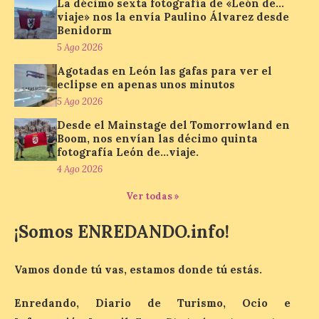
La décimo sexta fotografía de «León de…
viaje» nos la envía Paulino Álvarez desde
Al hilo del estreno de La
Benidorm
Odisea de Christopher
5 Ago 2026
Nolan. La pieza de vídeo
reúne una selección de
Agotadas en León las gafas para ver el
obras relacionadas con la
eclipse en apenas unos minutos
Antigüedad clásica, la mitología y los
viajes, que se suceden al ritmo de un
5 Ago 2026
evocador tema de La […]
Desde el Mainstage del Tomorrowland en
Boom, nos envían las décimo quinta
fotografía León de…viaje.
Patrimonio Nacional
4 Ago 2026
cancela la temporada de
Ver todas »
fuentes de La Granja ante
la escasez de agua
¡Somos ENREDANDO.info!
6 Ago 2026
Vamos donde tú vas, estamos donde tú estás.
Esta medida afecta a los
espectáculos nocturnos
Enredando, Diario de Turismo, Ocio e
de la Fuente Baños de
Diana previstos para los