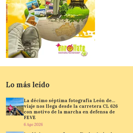
animación.
6 Ago 2026
La programación
incorpora un amplio
calendario de actividades
de animación dirigidas a
todos los públicos. La
Bañeza inauguró en la tarde de este
martes 4 de agosto una nueva edición de
su tradicional Mercado Medieval, que
hasta el próximo 6 […]
Lo más leído
Un viaje a la Antigüedad:
el Museo del Prado
La décimo séptima fotografía León de…
propone un recorrido por
viaje nos llega desde la carretera CL 626
obras de su Colección de
con motivo de la marcha en defensa de
inspiración clásica
FEVE
6 Ago 2026
6 Ago 2026