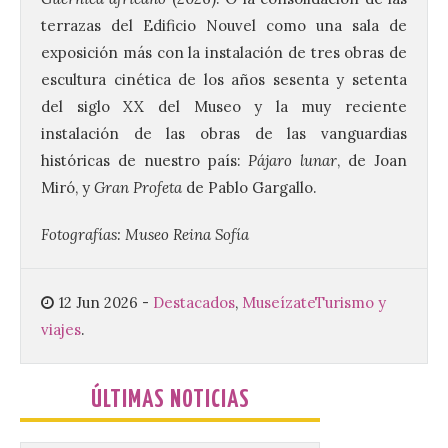
partir de las 23:00 horas,
terrazas del Edificio Nouvel como una sala de
en la Plaza Mayor de la
ciudad. El Salón de Plenos
exposición más con la instalación de tres obras de
del Ayuntamiento de La Bañeza ha
escultura cinética de los años sesenta y setenta
acogido esta mañana la presentación
oficial del Festival One […]
del siglo XX del Museo y la muy reciente
instalación de las obras de las vanguardias
históricas de nuestro país:
Pájaro lunar
, de Joan
“Mirar un eclipse sin
Miró, y
Gran Profeta
de Pablo Gargallo.
protección adecuada
puede causar daños
Fotografías: Museo Reina Sofía
irreversibles en la retina”
6 Ago 2026
12 Jun 2026
-
Destacados
,
Museízate
Turismo y
viajes
.
La retinopatía solar puede
provocar pérdida de
visión central, manchas en
el campo visual y
ÚLTIMAS NOTICIAS
alteraciones en la
percepción de formas y colores. El
especialista en Oftalmología del Hospital