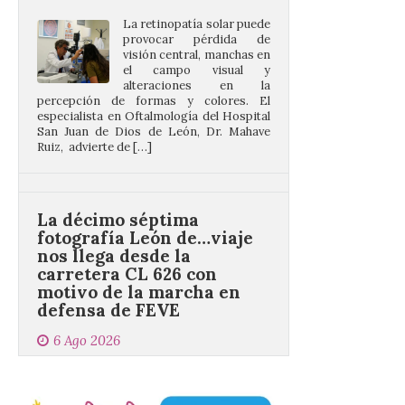
San Juan de Dios de León, Dr. Mahave
Ruiz, advierte de […]
La décimo séptima
fotografía León de…viaje
nos llega desde la
carretera CL 626 con
motivo de la marcha en
defensa de FEVE
6 Ago 2026
Nueva edición de León
de…viaje. Una iniciativa
organizado por la sección
juvenil de la Asociación
Enróllate, la Asociación
Conceyu País Llionés y el Diario de
Turismo, Ocio e Información para
jóvenes “Enredando.info”. Eduardo
Morán nos envía desde la carretera […]