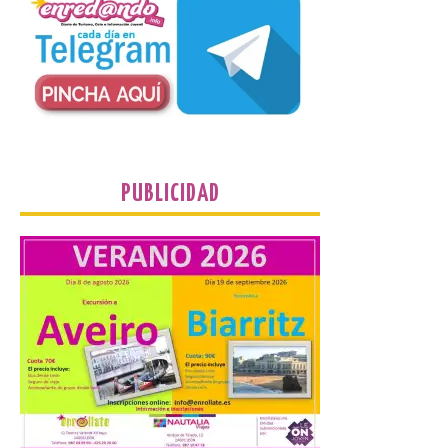
Camarzius fest: frente al
macroevento, un festival
cultural transformador
que apuesta por el legado.
6 Ago 2026
PUBLICIDAD
Los días 7, 8 y 9 de agosto
de 2026, Camarzana de
Tera volverá a convertirse
en punto de encuentro,
con la Villa Romana de
Orpheus. Vivimos un momento en el que la
música en directo mueve grandes
fenómenos de […]
El Ayuntamiento de
Cabrillanes analizará,