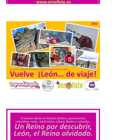
conforme a la legalidad, la
solicitud para la
celebración del Iberia
Eclipse Festival
6 Ago 2026
Durante la mañana de ayer
miércoles ha sido
registrada en el
Ayuntamiento una
solicitud relacionada con
la celebración de este evento. Ante las
informaciones aparecidas en distintos
medios de comunicación sobre la posible
celebración del denominado Iberia
.
Eclipse Festival en […]
La Universidad de León
retoma las excavaciones
en La Peña del Castro para