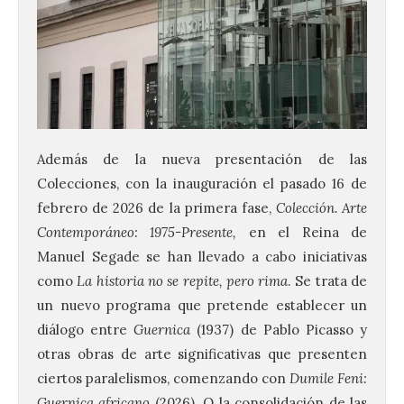
Además de la nueva presentación de las
Colecciones, con la inauguración el pasado 16 de
febrero de 2026 de la primera fase,
Colección. Arte
El Ayuntamiento de La
Bañeza presenta el
Contemporáneo: 1975-Presente,
en el Reina de
Festival One More Time,
Manuel Segade se han llevado a cabo iniciativas
una cita con la música de
los 80 y 90 para el 16 de
como
La historia no se repite, pero rima
. Se trata de
agosto en la Plaza Mayor.
un nuevo programa que pretende establecer un
diálogo entre
Guernica
(1937) de Pablo Picasso y
6 Ago 2026
otras obras de arte significativas que presenten
ciertos paralelismos, comenzando con
Dumile Feni:
Se celebrará el próximo
Guernica africano
(2026). O la consolidación de las
domingo 16 de agosto, a