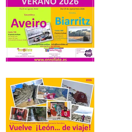
Iberia se convierte en la
primera aerolínea
española en ofrecer wifi a
bordo de Starlink, la
constelación de satélites
más avanzada del mundo, desarrollada
por SpaceX. La incorporación de esta
tecnología forma parte del compromiso
de Iberia con la innovación […]
La Junta promueve la
contratación temporal de
jóvenes desempleados
para la realización de
obras y servicios de
interés general y social
con más de 8,7 millones de
euros de inversión
6 Ago 2026