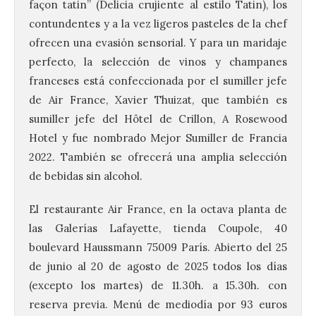
façon tatin” (Delicia crujiente al estilo Tatin), los
contundentes y a la vez ligeros pasteles de la chef
ofrecen una evasión sensorial. Y para un maridaje
perfecto, la selección de vinos y champanes
La UPSA impulsa la
creación musical con el I
franceses está confeccionada por el sumiller jefe
Concurso Internacional de
de Air France, Xavier Thuizat, que también es
Composición Coral Sacra
sumiller jefe del Hôtel de Crillon, A Rosewood
8 Ago 2026
Hotel y fue nombrado Mejor Sumiller de Francia
2022. También se ofrecerá una amplia selección
Este certamen,
de bebidas sin alcohol.
promovido por el Instituto
Universitario de Música
El restaurante Air France, en la octava planta de
Sacra de la Universidad
Pontificia de Salamanca
las Galerías Lafayette, tienda Coupole, 40
(UPSA), premiará composiciones
inéditas, destinadas a coro, con un
boulevard Haussmann 75009 París. Abierto del 25
premio de 3.000 euros. Las candidaturas
de junio al 20 de agosto de 2025 todos los días
podrán presentarse hasta el 30 de
noviembre. La Universidad, a […]
(excepto los martes) de 11.30h. a 15.30h. con
reserva previa. Menú de mediodía por 93 euros