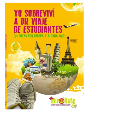
Incide en que el eclipse se
verá desde múltiples
puntos de la ciudad, por lo
que no será necesario
desplazarse y se
recomienda no acudir a Gijón/Xixón en
coche ni usarlo ese día. Los accesos a
la Campa Torres y La […]
La decimonovena
fotografía de León de…
viaje nos llega desde la
plaza de Oriente en
Madrid
8 Ago 2026
Nueva edición de León