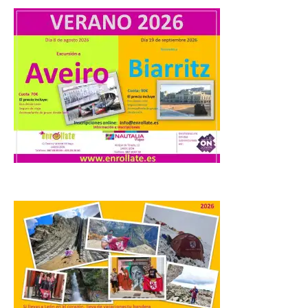
con el trío de eclipses para
afianzar a Extremadura
como referente en
astroturismo
8 Ago 2026
Extremadura cuenta con
uno de los cielos
estrellados con menor
contaminación lumínica
de Europa, un recurso
natural que permite disfrutar de
actividades de astroturismo durante todo
el año. La Dirección General de Turismo
ha puesto en marcha diversas iniciativas
relacionadas […]
Cabárceno prepara tres
enclaves privilegiados
desde los que divisar el