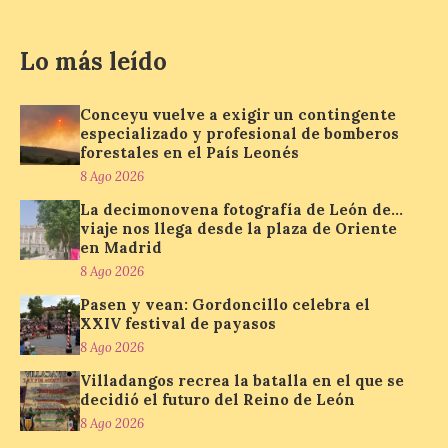
de…viaje. Una iniciativa
organizado por la sección
juvenil de la Asociación
Enróllate, la Asociación
Lo más leído
Conceyu País Llionés y el Diario de
Turismo, Ocio e Información para
jóvenes “Enredando.info”. Pilar Aller Aller
Conceyu vuelve a exigir un contingente
nos envía la décimo […]
especializado y profesional de bomberos
forestales en el País Leonés
8 Ago 2026
Los minerales y sus usos
La decimonovena fotografía de León de…
más comunes centran la
viaje nos llega desde la plaza de Oriente
nueva exposición del
en Madrid
Museo de la Siderurgia y
8 Ago 2026
la Minería de Sabero
Pasen y vean: Gordoncillo celebra el
8 Ago 2026
XXIV festival de payasos
8 Ago 2026
La exposición que se
Villadangos recrea la batalla en el que se
inaugurará el sábado día 8
decidió el futuro del Reino de León
de agosto a las doce y
8 Ago 2026
media de la mañana,
durante la ‘Feria de