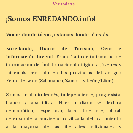
minerales, rocas y fósiles de Castilla y
Ver todas »
León’, podrá visitarse hasta finales del
mes de noviembre, con […]
¡Somos ENREDANDO.info!
Vamos donde tú vas, estamos donde tú estás.
La Bañeza inicia sus
fiestas con el pregón a
Enredando, Diario de Turismo, Ocio e
cargo de Arturo Martínez
Matilla
Información Juvenil
. Es un Diario de turismo, ocio e
información de ámbito nacional dirigido a jóvenes y
8 Ago 2026
millenials centrado en las provincias del antiguo
Reino de León (Salamanca, Zamora y León/Llión).
El Ayuntamiento de La
Bañeza designa a Arturo
Martínez Matilla como
Somos un diario leonés, independiente, progresista,
pregonero de las Fiestas
blanco y apartidista. Nuestro diario se declara
2026. Tendrá lugar este
sábado 8 de agosto a las 21,00 horas en el
democrático, respetuoso, laico, tolerante, plural,
teatro municipal de La Bañeza. El
defensor de la convivencia civilizada, del acatamiento
comunicador astorgano Arturo Martínez
Matilla, […]
a la mayoría, de las libertades individuales y