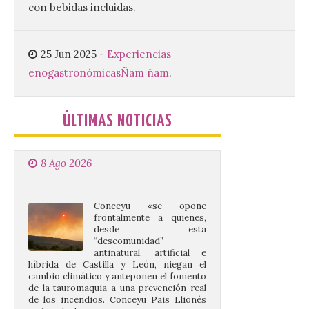
con bebidas incluidas.
Conceyu vuelve a exigir
un contingente
especializado y
25 Jun 2025
-
Experiencias
profesional de bomberos
enogastronómicas
Ñam ñam
.
forestales en el País
Leonés
8 Ago 2026
ÚLTIMAS NOTICIAS
Conceyu «se opone
frontalmente a quienes,
desde esta
“descomunidad”
antinatural, artificial e
híbrida de Castilla y León, niegan el
cambio climático y anteponen el fomento
de la tauromaquia a una prevención real
de los incendios. Conceyu Pais Llionés
vuelve a […]