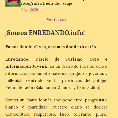
fotografía León de…viaje.
Al hilo del estreno de La
4 Ago 2026
Odisea de Christopher
Nolan. La pieza de vídeo
Ver todas »
reúne una selección de
obras relacionadas con la
Antigüedad clásica, la mitología y los
¡Somos ENREDANDO.info!
viajes, que se suceden al ritmo de un
evocador tema de La […]
Vamos donde tú vas, estamos donde tú estás.
Patrimonio Nacional
Enredando, Diario de Turismo, Ocio e
cancela la temporada de
Información Juvenil
. Es un Diario de turismo, ocio e
fuentes de La Granja ante
información de ámbito nacional dirigido a jóvenes y
la escasez de agua
millenials centrado en las provincias del antiguo
6 Ago 2026
Reino de León (Salamanca, Zamora y León/Llión).
Somos un diario leonés, independiente, progresista,
Esta medida afecta a los
espectáculos nocturnos
blanco y apartidista. Nuestro diario se declara
de la Fuente Baños de
Diana previstos para los
democrático, respetuoso, laico, tolerante, plural,