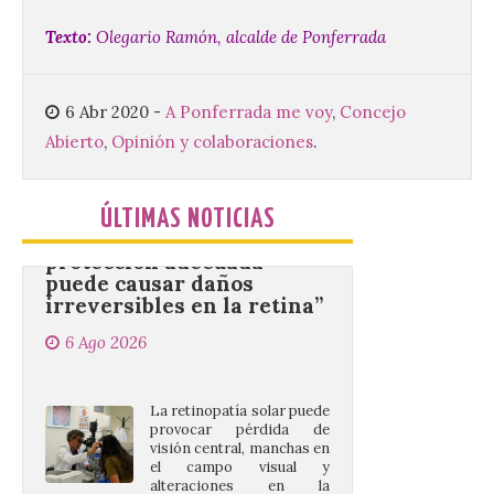
partir de las 23:00 horas,
en la Plaza Mayor de la
Texto:
Olegario Ramón, alcalde de Ponferrada
ciudad. El Salón de Plenos
del Ayuntamiento de La Bañeza ha
acogido esta mañana la presentación
oficial del Festival One […]
6 Abr 2020
-
A Ponferrada me voy
,
Concejo
Abierto
,
Opinión y colaboraciones
.
“Mirar un eclipse sin
protección adecuada
ÚLTIMAS NOTICIAS
puede causar daños
irreversibles en la retina”
6 Ago 2026
La retinopatía solar puede
provocar pérdida de
visión central, manchas en
el campo visual y
alteraciones en la
percepción de formas y colores. El
especialista en Oftalmología del Hospital
San Juan de Dios de León, Dr. Mahave