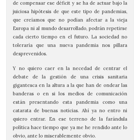
de compensar ese déficit y se ha de actuar bajo la
juiciosa hipótesis de que este tipo de pandemias,
que creíamos que no podían afectar a la vieja
Europa ni al mundo desarrollado, podrán repetirse
cada cierto tiempo en el futuro. La sociedad no
toleraría que una nueva pandemia nos pillara
desprevenidos.
El Ayuntamiento de La
Y no quiero caer en la necedad de centrar el
Bañeza presenta el
debate de la gestión de una crisis sanitaria
Festival One More Time,
gigantesca en la altura a la que han de ondear las
una cita con la música de
los 80 y 90 para el 16 de
banderas o en si los medios de comunicación
agosto en la Plaza Mayor.
están presentando esta pandemia como una
6 Ago 2026
catarata de buenas noticias. Ahí ya no entro ni
quiero entrar. En ese terreno de la farándula
política hace tiempo que ya me he rendido ante lo
Se celebrará el próximo
domingo 16 de agosto, a
obvio, ante lo miserablemente obvio.