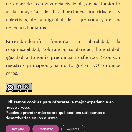
días 8, 15 y 22 de agosto,
defensor de la convivencia civilizada, del acatamiento
así como al encendido extraordinario del
día 25. La reserva de agua en el estanque
a la mayoría, de las libertades individuales y
«El Mar», […]
colectivas, de la dignidad de la persona y de los
derechos humanos.
El Descenso Internacional
Enrendando.info fomenta la pluralidad, la
del Sella arranca con el
responsabilidad, tolerancia, solidaridad, honestidad,
homenaje a los campeones
y el izado de las banderas
igualdad, autonomía, prudencia y esfuerzo. Estos son
autonómicas
nuestros principios y si no te gustan NO tenemos
6 Ago 2026
otros.
La 88.ª edición del
Descenso Internacional
enredando.info está bajo
licencia de Creative Commons
del Sella reunirá este año a
Utilizamos cookies para ofrecerte la mejor experiencia en
1.291 palistas distribuidos
nuestra web.
Reconocimiento-CompartirIgual 4.0 Internacional
.
en 874 embarcaciones,
Puedes aprender más sobre qué cookies utilizamos o
con representación de 22 países,
desactivarlas en los
ajustes
.
consolidando una vez más a la prueba
asturiana como una de las grandes
Aceptar
Rechazar
Ajustes
referencias del piragüismo internacional.