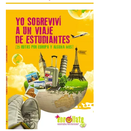
profundizar en la vida
cotidiana de la Edad del
Hierro
6 Ago 2026
La novena campaña
arqueológica centrará sus
trabajos en el estudio de la
organización urbana y la
vida cotidiana del poblado
y contará con la participación de
estudiantes del grado en Historia. La
excavación se complementará con
actividades de divulgación abiertas […]
El Mercado Medieval abre
sus puertas en La Bañeza
con más de 60 puestos y
un amplio programa de
animación.