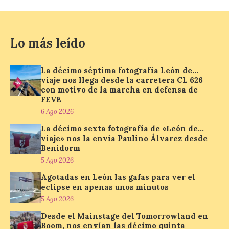
6 Ago 2026
Lo más leído
La programación
incorpora un amplio
calendario de actividades
de animación dirigidas a
La décimo séptima fotografía León de…
todos los públicos. La
viaje nos llega desde la carretera CL 626
Bañeza inauguró en la tarde de este
con motivo de la marcha en defensa de
martes 4 de agosto una nueva edición de
FEVE
su tradicional Mercado Medieval, que
hasta el próximo 6 […]
6 Ago 2026
La décimo sexta fotografía de «León de…
viaje» nos la envía Paulino Álvarez desde
Benidorm
Un viaje a la Antigüedad:
5 Ago 2026
el Museo del Prado
propone un recorrido por
Agotadas en León las gafas para ver el
obras de su Colección de
eclipse en apenas unos minutos
inspiración clásica
5 Ago 2026
6 Ago 2026
Desde el Mainstage del Tomorrowland en
Boom, nos envían las décimo quinta