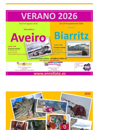
Camarzius fest: frente al
macroevento, un festival
cultural transformador
que apuesta por el legado.
6 Ago 2026
Los días 7, 8 y 9 de agosto
de 2026, Camarzana de
Tera volverá a convertirse
en punto de encuentro,
con la Villa Romana de
Orpheus. Vivimos un momento en el que la
música en directo mueve grandes
fenómenos de […]
El Ayuntamiento de
Cabrillanes analizará,