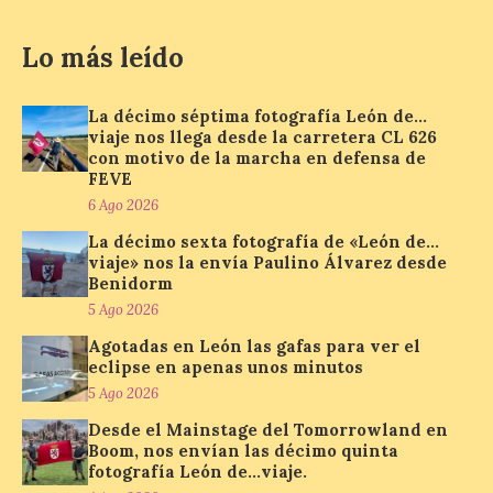
Lo más leído
La programación
incorpora un amplio
calendario de actividades
de animación dirigidas a
La décimo séptima fotografía León de…
todos los públicos. La
viaje nos llega desde la carretera CL 626
Bañeza inauguró en la tarde de este
con motivo de la marcha en defensa de
martes 4 de agosto una nueva edición de
FEVE
su tradicional Mercado Medieval, que
6 Ago 2026
hasta el próximo 6 […]
La décimo sexta fotografía de «León de…
viaje» nos la envía Paulino Álvarez desde
Benidorm
Un viaje a la Antigüedad:
5 Ago 2026
el Museo del Prado
propone un recorrido por
Agotadas en León las gafas para ver el
obras de su Colección de
eclipse en apenas unos minutos
inspiración clásica
5 Ago 2026
6 Ago 2026
Desde el Mainstage del Tomorrowland en
Boom, nos envían las décimo quinta
fotografía León de…viaje.
Al hilo del estreno de La