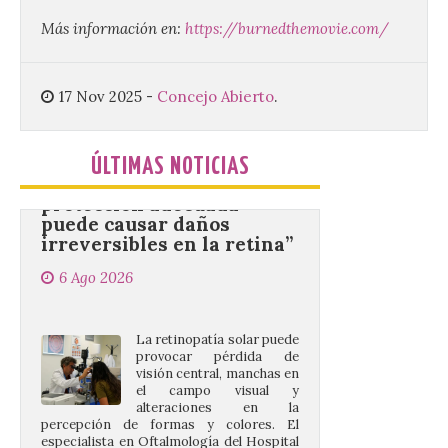
ciudad. El Salón de Plenos
del Ayuntamiento de La Bañeza ha
Más información en:
https://burnedthemovie.com/
acogido esta mañana la presentación
oficial del Festival One […]
17 Nov 2025
-
Concejo Abierto
.
“Mirar un eclipse sin
protección adecuada
ÚLTIMAS NOTICIAS
puede causar daños
irreversibles en la retina”
6 Ago 2026
La retinopatía solar puede
provocar pérdida de
visión central, manchas en
el campo visual y
alteraciones en la
percepción de formas y colores. El
especialista en Oftalmología del Hospital
San Juan de Dios de León, Dr. Mahave
Ruiz, advierte de […]