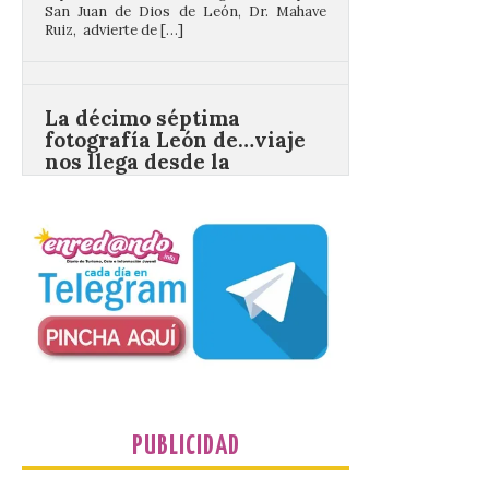
La décimo séptima
fotografía León de…viaje
nos llega desde la
carretera CL 626 con
motivo de la marcha en
defensa de FEVE
6 Ago 2026
Nueva edición de León
de…viaje. Una iniciativa
organizado por la sección
juvenil de la Asociación
Enróllate, la Asociación
Conceyu País Llionés y el Diario de
Turismo, Ocio e Información para
jóvenes “Enredando.info”. Eduardo
Morán nos envía desde la carretera […]
PUBLICIDAD