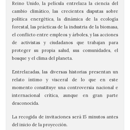
Reino Unido, la película entrelaza la ciencia del
cambio climático, las crecientes disputas sobre
política energética, la dinámica de la ecología
forestal, las prácticas de la industria de la biomasa,
el conflicto entre empleos y árboles, y las acciones
de activistas y ciudadanos que trabajan para
proteger su propia salud, sus comunidades, el
El Ayuntamiento de La
bosque y el clima del planeta.
Bañeza presenta el
Festival One More Time,
Entrelazadas, las diversas historias presentan un
una cita con la música de
los 80 y 90 para el 16 de
relato íntimo y visceral de lo que en este
agosto en la Plaza Mayor.
momento constituye una controversia nacional e
6 Ago 2026
internacional crítica, aunque en gran parte
desconocida.
Se celebrará el próximo
La recogida de invitaciones será 15 minutos antes
domingo 16 de agosto, a
partir de las 23:00 horas,
del inicio de la proyección.
en la Plaza Mayor de la