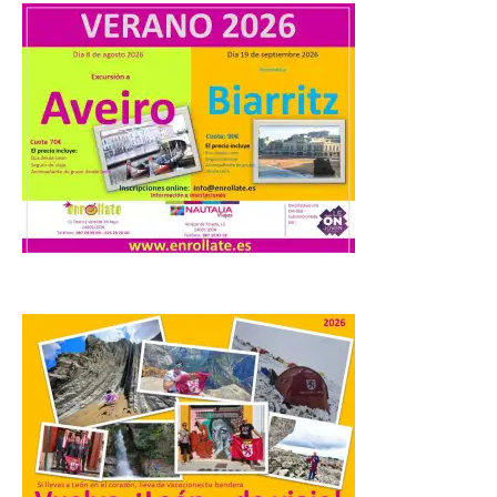
Camarzius fest: frente al
macroevento, un festival
cultural transformador
que apuesta por el legado.
6 Ago 2026
Los días 7, 8 y 9 de agosto
de 2026, Camarzana de
Tera volverá a convertirse
en punto de encuentro,
con la Villa Romana de
Orpheus. Vivimos un momento en el que la
música en directo mueve grandes
fenómenos de […]
El Ayuntamiento de
Cabrillanes analizará,
conforme a la legalidad, la
solicitud para la