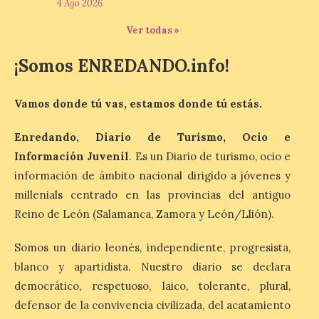
4 Ago 2026
Odisea de Christopher
Nolan. La pieza de vídeo
Ver todas »
reúne una selección de
obras relacionadas con la
Antigüedad clásica, la mitología y los
¡Somos ENREDANDO.info!
viajes, que se suceden al ritmo de un
evocador tema de La […]
Vamos donde tú vas, estamos donde tú estás.
Enredando, Diario de Turismo, Ocio e
Patrimonio Nacional
cancela la temporada de
Información Juvenil
. Es un Diario de turismo, ocio e
fuentes de La Granja ante
información de ámbito nacional dirigido a jóvenes y
la escasez de agua
millenials centrado en las provincias del antiguo
6 Ago 2026
Reino de León (Salamanca, Zamora y León/Llión).
Somos un diario leonés, independiente, progresista,
Esta medida afecta a los
espectáculos nocturnos
blanco y apartidista. Nuestro diario se declara
de la Fuente Baños de
democrático, respetuoso, laico, tolerante, plural,
Diana previstos para los
días 8, 15 y 22 de agosto,
defensor de la convivencia civilizada, del acatamiento
así como al encendido extraordinario del