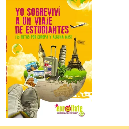
Hierro
6 Ago 2026
La novena campaña
arqueológica centrará sus
trabajos en el estudio de la
organización urbana y la
vida cotidiana del poblado
y contará con la participación de
estudiantes del grado en Historia. La
excavación se complementará con
actividades de divulgación abiertas […]
El Mercado Medieval abre
sus puertas en La Bañeza
con más de 60 puestos y
un amplio programa de
animación.
6 Ago 2026