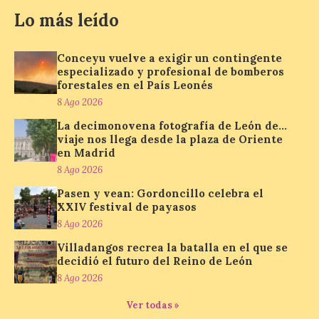
viaje nos llega desde la
Lo más leído
plaza de Oriente en
Madrid
Conceyu vuelve a exigir un contingente
8 Ago 2026
especializado y profesional de bomberos
forestales en el País Leonés
8 Ago 2026
Nueva edición de León
de…viaje. Una iniciativa
La decimonovena fotografía de León de…
organizado por la sección
viaje nos llega desde la plaza de Oriente
juvenil de la Asociación
en Madrid
Enróllate, la Asociación
Conceyu País Llionés y el Diario de
8 Ago 2026
Turismo, Ocio e Información para
jóvenes “Enredando.info”. Pilar Aller Aller
Pasen y vean: Gordoncillo celebra el
nos envía la décimo […]
XXIV festival de payasos
8 Ago 2026
Villadangos recrea la batalla en el que se
Los minerales y sus usos
decidió el futuro del Reino de León
más comunes centran la
8 Ago 2026
nueva exposición del
Museo de la Siderurgia y
Ver todas »