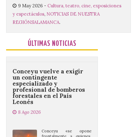
Sacra de la Universidad
9 May 2026
-
Cultura, teatro, cine, exposiciones
Pontificia de Salamanca
y espectáculos
,
NOTICIAS DE NUESTRA
(UPSA), premiará composiciones
inéditas, destinadas a coro, con un
REGIÓN
SALAMANCA
.
premio de 3.000 euros. Las candidaturas
podrán presentarse hasta el 30 de
noviembre. La Universidad, a […]
ÚLTIMAS NOTICIAS
Conceyu vuelve a exigir
un contingente
especializado y
profesional de bomberos
forestales en el País
Leonés
8 Ago 2026
Conceyu «se opone
frontalmente a quienes,
desde esta
“descomunidad”