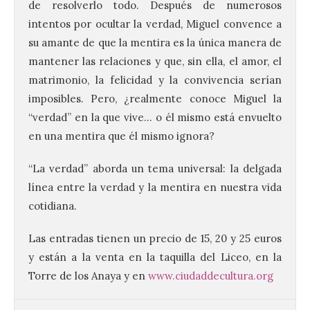
de resolverlo todo. Después de numerosos
intentos por ocultar la verdad, Miguel convence a
su amante de que la mentira es la única manera de
mantener las relaciones y que, sin ella, el amor, el
matrimonio, la felicidad y la convivencia serían
imposibles. Pero, ¿realmente conoce Miguel la
“verdad” en la que vive… o él mismo está envuelto
en una mentira que él mismo ignora?
“La verdad” aborda un tema universal: la delgada
La UPSA impulsa la
línea entre la verdad y la mentira en nuestra vida
creación musical con el I
Concurso Internacional de
cotidiana.
Composición Coral Sacra
Las entradas tienen un precio de 15, 20 y 25 euros
8 Ago 2026
y están a la venta en la taquilla del Liceo, en la
Torre de los Anaya y en
www.ciudaddecultura.org
Este certamen,
promovido por el Instituto
Universitario de Música