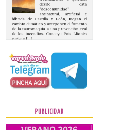
antinatural, artificial e
híbrida de Castilla y León, niegan el
cambio climático y anteponen el fomento
de la tauromaquia a una prevención real
de los incendios. Conceyu Pais Llionés
vuelve a […]
Santander aconseja acudir
a pie o en transporte
público y evitar el
vehículo privado para el
eclipse
8 Ago 2026
El TUS cuenta con líneas
que llegan a la zona en
PUBLICIDAD
puntos como el faro de
Cabo Mayor, Cueto,
Corbanera o Ciriego y
reforzará la movilidad con un servicio