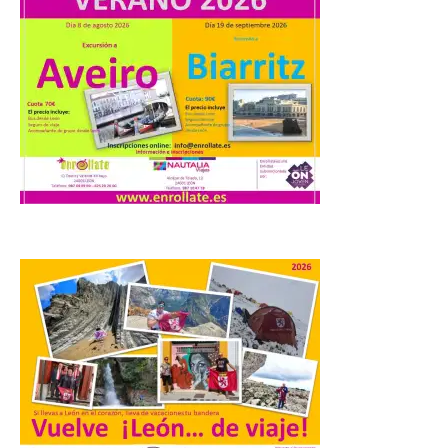
especial de lanzaderas desde el PCTCAN
a Ciriego. El Ayuntamiento de […]
Turismo de Extremadura
impulsa nuevas
iniciativas relacionadas
con el trío de eclipses para
afianzar a Extremadura
como referente en
astroturismo
8 Ago 2026
Extremadura cuenta con
uno de los cielos
estrellados con menor
contaminación lumínica
de Europa, un recurso
natural que permite disfrutar de
actividades de astroturismo durante todo
el año. La Dirección General de Turismo