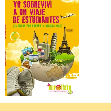
Gijon prohíbe el baño en
San Lorenzo, Poniente y
Arbeyal el día del eclipse a
partir de las 19.00 horas.
8 Ago 2026
Incide en que el eclipse se
verá desde múltiples
puntos de la ciudad, por lo
que no será necesario
desplazarse y se
recomienda no acudir a Gijón/Xixón en
coche ni usarlo ese día. Los accesos a
la Campa Torres y La […]
La decimonovena
fotografía de León de…