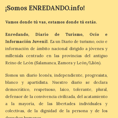
la Minería de Sabero
¡Somos ENREDANDO.info!
8 Ago 2026
Vamos donde tú vas, estamos donde tú estás.
La exposición que se
inaugurará el sábado día 8
de agosto a las doce y
Enredando, Diario de Turismo, Ocio e
media de la mañana,
Información Juvenil
. Es un Diario de turismo, ocio e
durante la ‘Feria de
minerales, rocas y fósiles de Castilla y
información de ámbito nacional dirigido a jóvenes y
León’, podrá visitarse hasta finales del
millenials centrado en las provincias del antiguo
mes de noviembre, con […]
Reino de León (Salamanca, Zamora y León/Llión).
Somos un diario leonés, independiente, progresista,
La Bañeza inicia sus
fiestas con el pregón a
blanco y apartidista. Nuestro diario se declara
cargo de Arturo Martínez
democrático, respetuoso, laico, tolerante, plural,
Matilla
defensor de la convivencia civilizada, del acatamiento
8 Ago 2026
a la mayoría, de las libertades individuales y
colectivas, de la dignidad de la persona y de los
derechos humanos.