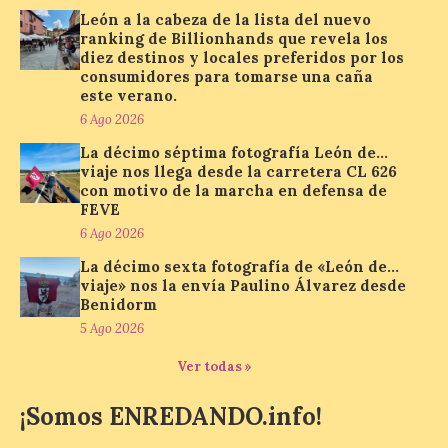
León a la cabeza de la lista del nuevo
ranking de Billionhands que revela los
diez destinos y locales preferidos por los
Paradores renueva su
consumidores para tomarse una caña
compromiso con La Vuelta
este verano.
como patrocinador oficial
6 Ago 2026
7 Ago 2026
La décimo séptima fotografía León de…
viaje nos llega desde la carretera CL 626
con motivo de la marcha en defensa de
La cadena hotelera pública
FEVE
volverá a estar presente
6 Ago 2026
en la zona de descanso
junto al control de firmas
La décimo sexta fotografía de «León de…
y, como novedad, en el
viaje» nos la envía Paulino Álvarez desde
Leaders Lounge, dos espacios exclusivos
Benidorm
para los ciclistas. El recorrido de La
Vuelta discurrirá junto a 17 […]
5 Ago 2026
Ver todas »
Última llamada: Eclipse
¡Somos ENREDANDO.info!
total del 12 de agosto.
Dónde alojarse y a qué