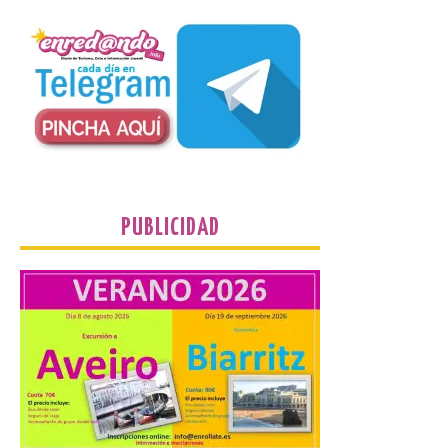
7 Ago 2026
Un Bien de Interés
Cultural abandonado
desde 1949. Los
procuradores leonesistas
plantean que la Junta
contacte cuanto antes con los
propietarios para exigirles medidas
inmediatas que frenen el deterioro y el
riesgo de colapso. Los procuradores de
Unión del Pueblo […]
PUBLICIDAD
La Universidad de León
distribuye folletos con la
programación del evento
del eclipse solar que
organiza con la ESA y el
Ayuntamiento
7 Ago 2026