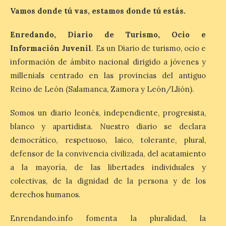
precio
Vamos donde tú vas, estamos donde tú estás.
7 Ago 2026
Enredando, Diario de Turismo, Ocio e
Información Juvenil
. Es un Diario de turismo, ocio e
León es la provincia más
información de ámbito nacional dirigido a jóvenes y
económica (116€/noche),
pero también una de las
millenials centrado en las provincias del antiguo
más agotadas: solo un 4%
Reino de León (Salamanca, Zamora y León/Llión).
de alojamientos libres.
Zamora, Palencia y Álava son las
provincias con menos margen: apenas un
Somos un diario leonés, independiente, progresista,
1% de los alojamientos siguen libres para
blanco y apartidista. Nuestro diario se declara
esas […]
democrático, respetuoso, laico, tolerante, plural,
defensor de la convivencia civilizada, del acatamiento
El eclipse genera un boom
a la mayoría, de las libertades individuales y
de reservas hoteleras y
colectivas, de la dignidad de la persona y de los
precios desorbitados,
derechos humanos.
según SiteMinder
7 Ago 2026
Enrendando.info fomenta la pluralidad, la