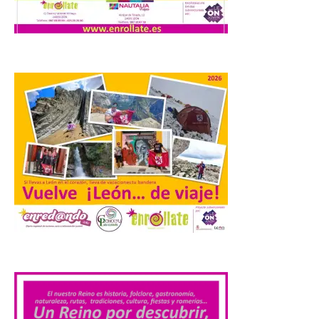
Los materiales ya pueden
recogerse gratuitamente
en la Oficina de
Información Turística de
León e incluyen, además
del programa del evento, una guía
práctica con recomendaciones
elaboradas por especialistas para
observar el eclipse con seguridad León, 7
de agosto de 2026. La programación […]
Laciana comienza su
programación para
disfrutar el eclipse total
del 12 de agosto
.
7 Ago 2026
Durante los días 1 y 2 de