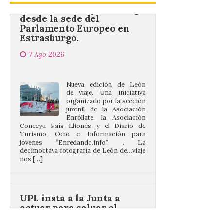
Parlamento Europeo en
Estrasburgo.
7 Ago 2026
Nueva edición de León
de…viaje. Una iniciativa
organizado por la sección
juvenil de la Asociación
Enróllate, la Asociación
Conceyu País Llionés y el Diario de
Turismo, Ocio e Información para
jóvenes “Enredando.info”. . La
decimoctava fotografía de León de…viaje
nos […]
UPL insta a la Junta a
actuar para salvar el
castillo del Asmesnal, un
BIC en estado de ruina