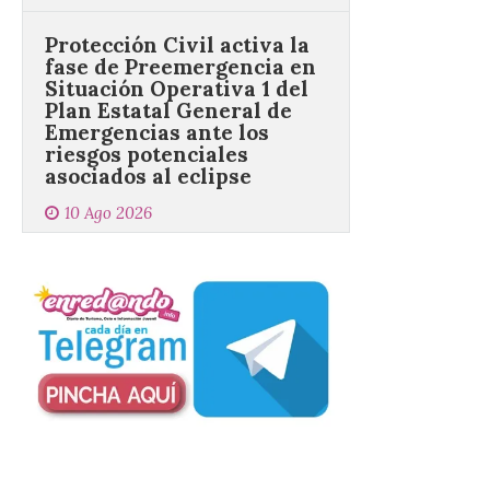
Situación Operativa 1 del
Plan Estatal General de
Emergencias ante los
riesgos potenciales
asociados al eclipse
10 Ago 2026
El dispositivo se refuerza
días antes del eclipse
solar total del 12 de
agosto, que atravesará
España de oeste a este, y
que movilizará a varios millones de
personas para disfrutar de este
acontecimiento histórico. Algunas
comunidades autónomas ya han […]
El Ayuntamiento de
Segovia presenta “Música
para un eclipse”, un