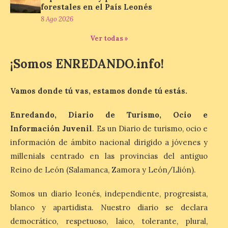
para generar actividad económica, atraer
forestales en el País Leonés
visitantes y mantener vivas sus
8 Ago 2026
tradiciones. La feria […]
Ver todas »
¡Somos ENREDANDO.info!
Cruz Roja concluye el
Gran Premio de La Bañeza
con 33 atenciones,
Vamos donde tú vas, estamos donde tú estás.
incluidos los 10 heridos en
los dos accidentes
registrados durante el fin
Enredando, Diario de Turismo, Ocio e
de semana
Información Juvenil
. Es un Diario de turismo, ocio e
10 Ago 2026
información de ámbito nacional dirigido a jóvenes y
millenials centrado en las provincias del antiguo
Reino de León (Salamanca, Zamora y León/Llión).
Cruz Roja concluye el Gran
Premio de La Bañeza con
33 atenciones, incluidos
Somos un diario leonés, independiente, progresista,
los 10 heridos en los dos
blanco y apartidista. Nuestro diario se declara
accidentes registrados
durante el fin de semana. El dispositivo
democrático, respetuoso, laico, tolerante, plural,
desplegado por la Institución ha atendido