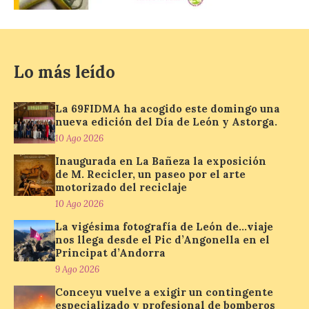
permitirá acercar al público la historia de
la hospitalidad monástica mediante una
exposición itinerante de acceso libre. El
[…]
Lo más leído
El delegado del Gobierno
La 69FIDMA ha acogido este domingo una
participa en la XVII Feria
nueva edición del Día de León y Astorga.
Agroalimentaria de El
Espino, una cita que pone
10 Ago 2026
en valor los productos, la
Inaugurada en La Bañeza la exposición
gastronomía y la artesanía
de M. Recicler, un paseo por el arte
del Bierzo
motorizado del reciclaje
10 Ago 2026
10 Ago 2026
La vigésima fotografía de León de…viaje
nos llega desde el Pic d’Angonella en el
Nicanor Sen reivindica en
Principat d’Andorra
El Espino el compromiso
del Gobierno de España
9 Ago 2026
con los pueblos y el medio
Conceyu vuelve a exigir un contingente
rural. Sen destaca la
capacidad de los pequeños municipios
especializado y profesional de bomberos