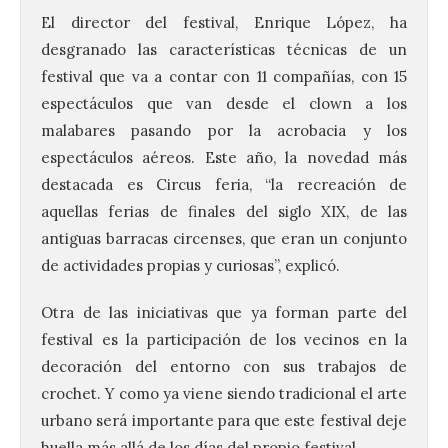
El director del festival, Enrique López, ha
desgranado las características técnicas de un
festival que va a contar con 11 compañías, con 15
La 69FIDMA ha acogido
espectáculos que van desde el clown a los
este domingo una nueva
malabares pasando por la acrobacia y los
edición del Día de León y
espectáculos aéreos. Este año, la novedad más
Astorga.
destacada es Circus feria, “la recreación de
10 Ago 2026
aquellas ferias de finales del siglo XIX, de las
antiguas barracas circenses, que eran un conjunto
El presidente de la
de actividades propias y curiosas”, explicó.
Diputación de León,
Gerardo Álvarez Courel, y
el vicepresidente Roberto
Otra de las iniciativas que ya forman parte del
Aller han participado en el
festival es la participación de los vecinos en la
acto institucional organizado con motivo
del Día de León. Organizada por la
decoración del entorno con sus trabajos de
Cámara de Comercio de Gijón, FIDMA es
crochet. Y como ya viene siendo tradicional el arte
una feria […]
urbano será importante para que este festival deje
huella más allá de los días del propio festival.