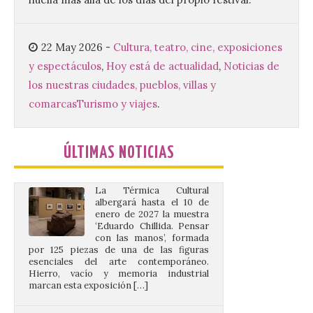
CIUDEN acoge un nuevo
gran proyecto expositivo
que conecta la obra de
22 May 2026
-
Cultura, teatro, cine, exposiciones
Eduardo Chillida con el
y espectáculos
,
Hoy está de actualidad
,
Noticias de
patrimonio industrial
los nuestras ciudades, pueblos, villas y
10 Ago 2026
comarcas
Turismo y viajes
.
La Térmica Cultural
ÚLTIMAS NOTICIAS
albergará hasta el 10 de
enero de 2027 la muestra
‘Eduardo Chillida. Pensar
con las manos’, formada
por 125 piezas de una de las figuras
esenciales del arte contemporáneo.
Hierro, vacío y memoria industrial
marcan esta exposición […]
Protección Civil activa la
fase de Preemergencia en