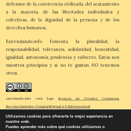
a nueve personas heridas en el […]
defensor de la convivencia civilizada, del acatamiento
a la mayoría, de las libertades individuales y
colectivas, de la dignidad de la persona y de los
El Ayuntamiento de
derechos humanos.
Zamora impulsa la
identidad histórica de
Enrendando.info fomenta la pluralidad, la
Olivares con la instalación
responsabilidad, tolerancia, solidaridad, honestidad,
de nuevas placas
cerámicas en el callejero
igualdad, autonomía, prudencia y esfuerzo. Estos son
del barrio
nuestros principios y si no te gustan NO tenemos
10 Ago 2026
otros.
Se han instalado dieciséis
placas cerámicas de 60 x
enredando.info está bajo
licencia de Creative Commons
45 centímetros,
elaboradas mediante
Reconocimiento-CompartirIgual 4.0 Internacional
.
azulejos de 15 x 15
centímetros y esmaltadas siguiendo
Utilizamos cookies para ofrecerte la mejor experiencia en
procedimientos tradicionales. Cada una
nuestra web.
de las placas cuenta con un diseño
Puedes aprender más sobre qué cookies utilizamos o
exclusivo realizado por Víctor Hernández.