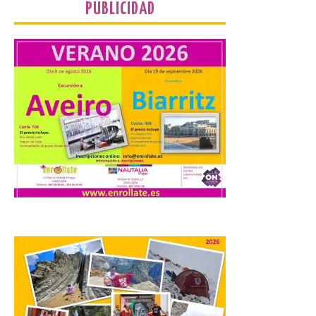
PUBLICIDAD
concierto único con
motivo del eclipse de sol
10 Ago 2026
La cita, que se celebrará el
12 de agosto en el
enlosado de la Catedral,
incluye el estreno absoluto
de una composición del
músico segoviano Geni Uñón. Turismo de
Segovia lanza el Premio Internacional de
Fotografía del Eclipse “Segovia bajo […]
València prepara un
operativo especial de
limpieza en las playas y el
punto de observación para
el eclipse solar del día 12
10 Ago 2026