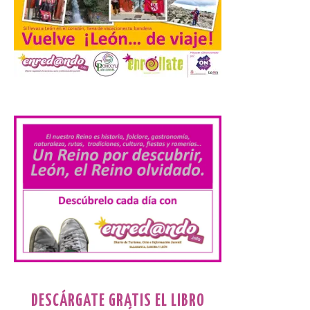
El Ayuntamiento ha
coordinado este refuerzo
con el dispositivo de
seguridad, movilidad,
atención sanitaria y
.
protección civil previsto ante la elevada
afluencia. . El Ayuntamiento de València ha
dispuesto un operativo extraordinario de
limpieza y recogida de residuos con
motivo […]
El Monasterio de Santa
María de Iguácel ofrece
visitas guiadas gratuitas
al durante el mes de
agosto
10 Ago 2026
DESCÁRGATE GRATIS EL LIBRO