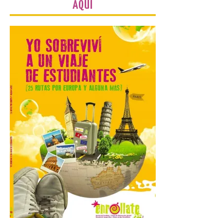
AQUÍ
Las visitas guiadas
tendrán lugar todos los
días a las 10:30 y a las 12:30
horas. No es necesaria
inscripción previa para
participar. El Gobierno de Aragón, en
colaboración con la Mancomunidad del
Alto Valle del Aragón y otras entidades […]
Inaugurada en Samos la
muestra Hospitalidad
monástica
10 Ago 2026
Recupera la memoria de
los monasterios como
espacios de acogida. La
iniciativa recorrerá cinco
municipios rurales
vinculados al Camino de Santiago y