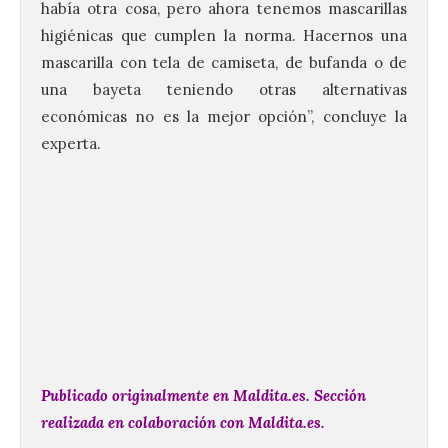
había otra cosa, pero ahora tenemos mascarillas
higiénicas que cumplen la norma. Hacernos una
mascarilla con tela de camiseta, de bufanda o de
120 jóvenes completan su
una bayeta teniendo otras alternativas
formación en robótica y
económicas no es la mejor opción”, concluye la
entornos digitales en un
experta.
nuevo curso de los
Campamentos Salamanca
Tech
10 Ago 2026
Los Campamentos
Salamanca Tech, que se
desarrollan hasta el 4 de
septiembre en nueve
turnos semanales con
capacidad para 120 niños cada uno. Un
total de 120 menores han recibido su
Publicado originalmente en
Maldita.es
. Sección
diploma acreditativo tras finalizar esta
semana de actividades en […]
realizada en colaboración con Maldita.es.