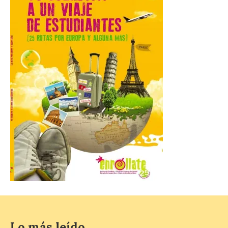
10 Ago 2026
El presidente de la
Diputación de León,
Gerardo Álvarez Courel, y
el vicepresidente Roberto
Aller han participado en el
acto institucional organizado con motivo
del Día de León. Organizada por la
Cámara de Comercio de Gijón, FIDMA es
una feria […]
CIUDEN acoge un nuevo
gran proyecto expositivo
que conecta la obra de
Eduardo Chillida con el
patrimonio industrial
10 Ago 2026
Lo más leído