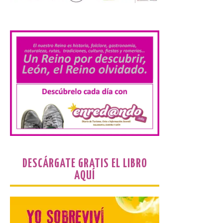
1,2 millones de
matriculados y marca un
.
nuevo récord
10 Ago 2026
El Ministerio publica la
Estadística de las
Enseñanzas no
universitarias. Datos
avance 2025-2026 con las
cifras actualizadas del curso escolar
recién finalizado. El Grado Básico crece
un 2,1%, el Grado Medio un 2,7%, el Grado
Superior un 2,3% y los cursos […]
DESCÁRGATE GRATIS EL LIBRO
AQUÍ
La 69FIDMA ha acogido
este domingo una nueva
edición del Día de León y
Astorga.