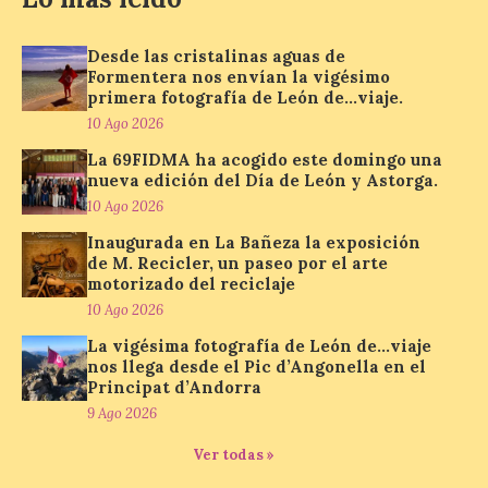
La Térmica Cultural
albergará hasta el 10 de
enero de 2027 la muestra
Desde las cristalinas aguas de
‘Eduardo Chillida. Pensar
Formentera nos envían la vigésimo
con las manos’, formada
primera fotografía de León de…viaje.
por 125 piezas de una de las figuras
esenciales del arte contemporáneo.
10 Ago 2026
Hierro, vacío y memoria industrial
marcan esta exposición […]
La 69FIDMA ha acogido este domingo una
nueva edición del Día de León y Astorga.
10 Ago 2026
Inaugurada en La Bañeza la exposición
Protección Civil activa la
de M. Recicler, un paseo por el arte
fase de Preemergencia en
motorizado del reciclaje
Situación Operativa 1 del
Plan Estatal General de
10 Ago 2026
Emergencias ante los
La vigésima fotografía de León de…viaje
riesgos potenciales
nos llega desde el Pic d’Angonella en el
asociados al eclipse
Principat d’Andorra
10 Ago 2026
9 Ago 2026
Ver todas »
El dispositivo se refuerza