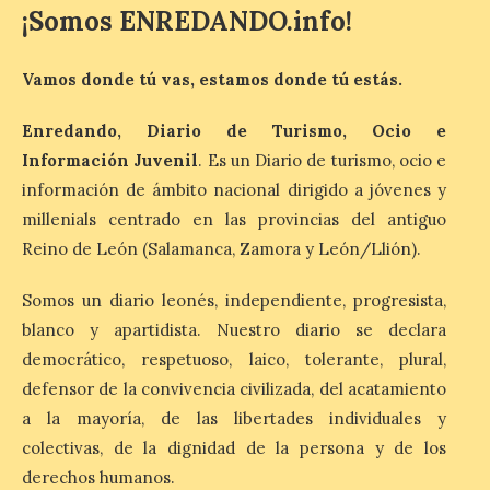
días antes del eclipse
¡Somos ENREDANDO.info!
solar total del 12 de
agosto, que atravesará
España de oeste a este, y
Vamos donde tú vas, estamos donde tú estás.
que movilizará a varios millones de
personas para disfrutar de este
acontecimiento histórico. Algunas
Enredando, Diario de Turismo, Ocio e
comunidades autónomas ya han […]
Información Juvenil
. Es un Diario de turismo, ocio e
información de ámbito nacional dirigido a jóvenes y
millenials centrado en las provincias del antiguo
El Ayuntamiento de
Segovia presenta “Música
Reino de León (Salamanca, Zamora y León/Llión).
para un eclipse”, un
concierto único con
Somos un diario leonés, independiente, progresista,
motivo del eclipse de sol
blanco y apartidista. Nuestro diario se declara
10 Ago 2026
democrático, respetuoso, laico, tolerante, plural,
defensor de la convivencia civilizada, del acatamiento
a la mayoría, de las libertades individuales y
La cita, que se celebrará el
12 de agosto en el
colectivas, de la dignidad de la persona y de los
enlosado de la Catedral,
derechos humanos.
incluye el estreno absoluto