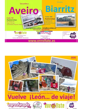
por no imponer sanciones
a Aucalsa, como hará el
Principado de Asturias,
por cobrar en la AP-66 la
tarifa íntegra pese a estar
en obras
10 Ago 2026
La formación leonesista
registró una batería de
preguntas escritas en las
Cortes autonómicas
mediante las cuales vuelve
a reclamar a la institución autonómica
que exija al Gobierno de España la
supresión de este peaje por la ilegalidad
de la prórroga […]
El alumnado de FP crece
un 2,5% hasta superar los