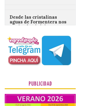
Desde las cristalinas
aguas de Formentera nos
envían la vigésimo
primera fotografía de
León de…viaje.
10 Ago 2026
Nueva edición de León
de…viaje. Una iniciativa
organizado por la sección
juvenil de la Asociación
Enróllate, la Asociación
Conceyu País Llionés y el Diario de
Turismo, Ocio e Información para
jóvenes “Enredando.info”. Desde las
cristalinas aguas de Formentera, Mary
[…]
PUBLICIDAD
UPL cuestiona a la Junta