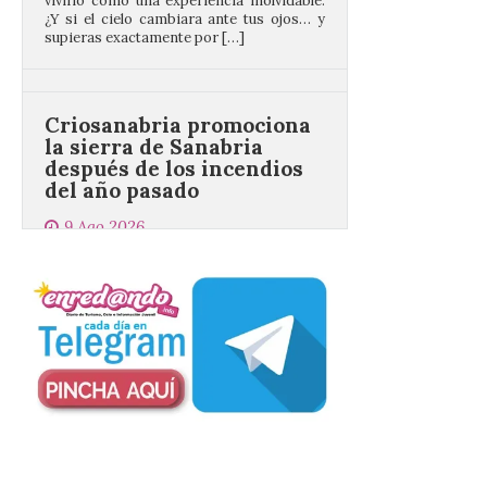
Criosanabria promociona
la sierra de Sanabria
después de los incendios
del año pasado
9 Ago 2026
El objetivo es que las
personas después de
hacer una cima acudan a
un comercio local para
que le selle el pasaporte,
de este modo también se colabora con el
comercio local sanabrés después de los
graves incendios de 2025. […]
Nace GEO-Arena: un