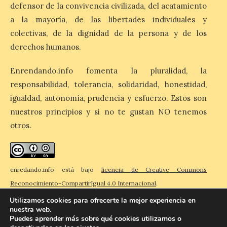
2026 vuelve a situarse
defensor de la convivencia civilizada, del acatamiento
como uno de los
principales motores
a la mayoría, de las libertades individuales y
económicos y turísticos de
colectivas, de la dignidad de la persona y de los
Madrid
derechos humanos.
9 Ago 2026
Enrendando.info fomenta la pluralidad, la
responsabilidad, tolerancia, solidaridad, honestidad,
El gasto total aumentó un
igualdad, autonomía, prudencia y esfuerzo. Estos son
1,4 % respecto al año
pasado y un 4,6 % frente a
nuestros principios y si no te gustan NO tenemos
un periodo estándar. Por
categorías, el alojamiento
otros.
turístico concentró la mayor parte del
gasto, con un 25,9 % del total, seguido por
restauración […]
enredando.info está bajo
licencia de Creative Commons
Reconocimiento-CompartirIgual 4.0 Internacional
.
Utilizamos cookies para ofrecerte la mejor experiencia en
nuestra web.
Puedes aprender más sobre qué cookies utilizamos o