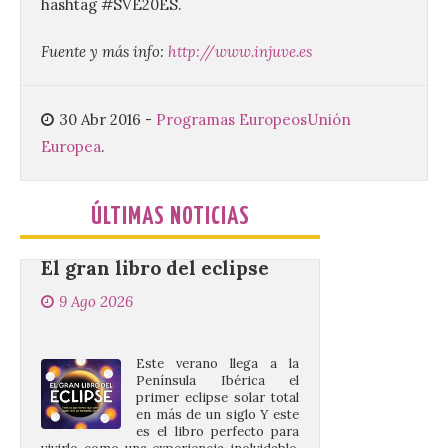
hashtag #SVE20ES.
El Ayuntamiento de La
Bañeza presenta el
Brujería Fest Summer
Fuente y más info:
http://www.injuve.es
Edition, una nueva cita
musical de las fiestas
patronales. El salón de plenos del
Ayuntamiento de La Bañeza acogió el 4 de
30 Abr 2016
-
Programas Europeos
Unión
agosto la presentación oficial del Brujería
Europea
.
Fest Summer […]
ÚLTIMAS NOTICIAS
El gran libro del eclipse
9 Ago 2026
Este verano llega a la
Península Ibérica el
primer eclipse solar total
en más de un siglo Y este
es el libro perfecto para
vivirlo como una experiencia inolvidable.
¿Y si el cielo cambiara ante tus ojos… y
supieras exactamente por […]