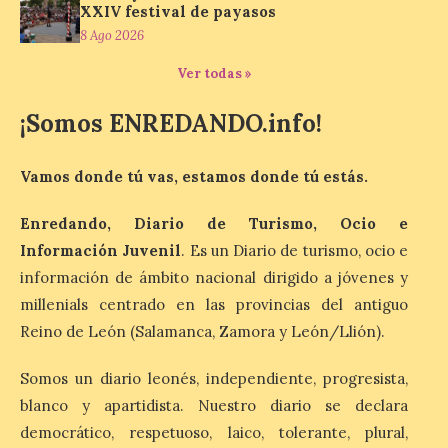
XXIV festival de payasos
8 Ago 2026
Concierto del Iberia
Marimba Ensemble en la
Ver todas »
Plaza del Ayuntamiento de
Ponferrada
¡Somos ENREDANDO.info!
9 Ago 2026
Vamos donde tú vas, estamos donde tú estás.
Iberia Marimba es un es
Enredando, Diario de Turismo, Ocio e
un encuentro
internacional que se
Información Juvenil
. Es un Diario de turismo, ocio e
celebra en el mes de
información de ámbito nacional dirigido a jóvenes y
agosto en la localidad
gallega de Merza, dedicado a la marimba y
millenials centrado en las provincias del antiguo
la música de cámara. La Plaza del
Reino de León (Salamanca, Zamora y León/Llión).
Ayuntamiento de Ponferrada acogerá
este domingo, […]
Somos un diario leonés, independiente, progresista,
blanco y apartidista. Nuestro diario se declara
MADO Madrid Orgullo
democrático, respetuoso, laico, tolerante, plural,