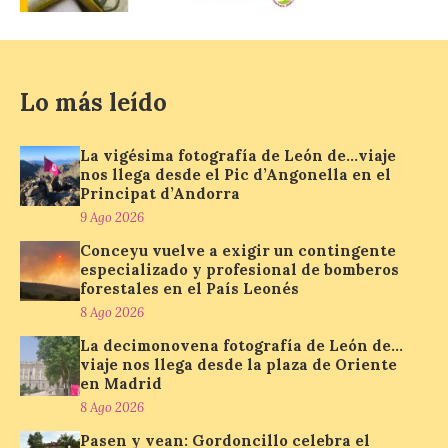
pero hay que recordar que la observación
debe hacerse siguiendo las pautas de
seguridad recomendadas. La Comarca de
Cinco Villas […]
Lo más leído
La vigésima fotografía de
León de…viaje nos llega
La vigésima fotografía de León de…viaje
desde el Pic d’Angonella
nos llega desde el Pic d’Angonella en el
en el Principat d’Andorra
Principat d’Andorra
9 Ago 2026
9 Ago 2026
Conceyu vuelve a exigir un contingente
especializado y profesional de bomberos
forestales en el País Leonés
Nueva edición de León
de…viaje. Una iniciativa
8 Ago 2026
organizado por la sección
juvenil de la Asociación
La decimonovena fotografía de León de…
Enróllate, la Asociación
viaje nos llega desde la plaza de Oriente
Conceyu País Llionés y el Diario de
en Madrid
Turismo, Ocio e Información para
jóvenes “Enredando.info”. Miguel Robles
8 Ago 2026
nos envía la vigésima fotografía de […]
Pasen y vean: Gordoncillo celebra el