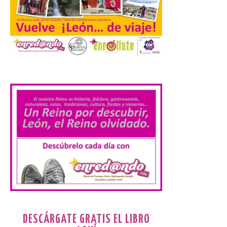
Sol del 12 de agosto
9 Ago 2026
Renfe reforzará servicios
de Media Distancia
.
especialmente en Galicia,
Asturias, Santander y País
Vasco, además del norte
de Castilla y León. En los principales
núcleos urbanos también se reforzarán
los servicios de Cercanías con mayor
afluencia de pasajeros. La Dirección […]
La Feria Internacional de
Muestras de Asturias
celebra este domingo el
día de León y Astorga
9 Ago 2026
DESCÁRGATE GRATIS EL LIBRO