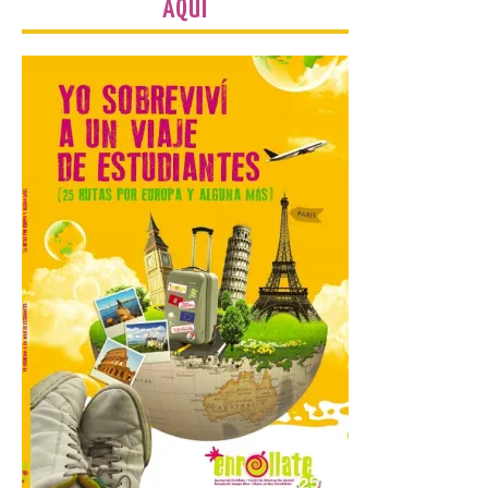
AQUÍ
La 69ª edición de la Feria
Internacional de Muestras
de Asturias (FIDMA) se
celebra del 1 al 16 de
agosto de 2026 en el
Recinto Ferial de Asturias Luis Adaro de
Gijón. El Recinto Ferial Luis Adaro de
Gijón/Xixón acoge […]
La Comarca de las Cinco
Villas, un lugar ideal para
ver el eclipse solar
9 Ago 2026
El próximo 12 de agosto
se producirá el fenómeno
natural excepcional que
podrá verse en muchos
puntos de la comarca,