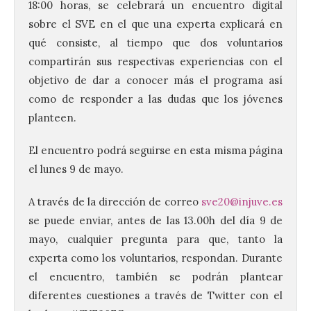
18:00 horas, se celebrará un encuentro digital
sobre el SVE en el que una experta explicará en
qué consiste, al tiempo que dos voluntarios
compartirán sus respectivas experiencias con el
objetivo de dar a conocer más el programa así
como de responder a las dudas que los jóvenes
planteen.
El encuentro podrá seguirse en esta misma página
el lunes 9 de mayo.
A través de la dirección de correo
sve20@injuve.es
Brujería Fest Summer un
se puede enviar, antes de las 13.00h del día 9 de
festival que se celebrará
mayo, cualquier pregunta para que, tanto la
el 11 de agosto en la
Bañeza
experta como los voluntarios, respondan. Durante
el encuentro, también se podrán plantear
9 Ago 2026
diferentes cuestiones a través de Twitter con el