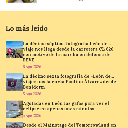
6 Ago 2026
Esta medida afecta a los
Lo más leído
espectáculos nocturnos
de la Fuente Baños de
Diana previstos para los
La décimo séptima fotografía León de…
días 8, 15 y 22 de agosto,
viaje nos llega desde la carretera CL 626
así como al encendido extraordinario del
con motivo de la marcha en defensa de
día 25. La reserva de agua en el estanque
FEVE
«El Mar», […]
6 Ago 2026
La décimo sexta fotografía de «León de…
viaje» nos la envía Paulino Álvarez desde
El Descenso Internacional
Benidorm
del Sella arranca con el
homenaje a los campeones
5 Ago 2026
y el izado de las banderas
Agotadas en León las gafas para ver el
autonómicas
eclipse en apenas unos minutos
6 Ago 2026
5 Ago 2026
Desde el Mainstage del Tomorrowland en