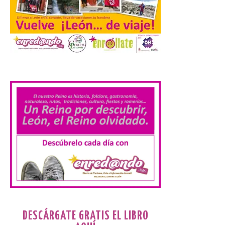
El Mercado Medieval abre
sus puertas en La Bañeza
con más de 60 puestos y
un amplio programa de
.
animación.
6 Ago 2026
La programación
incorpora un amplio
calendario de actividades
de animación dirigidas a
todos los públicos. La
Bañeza inauguró en la tarde de este
martes 4 de agosto una nueva edición de
su tradicional Mercado Medieval, que
hasta el próximo 6 […]
DESCÁRGATE GRATIS EL LIBRO