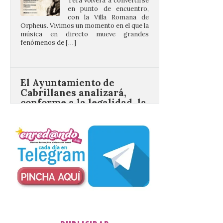
Orpheus. Vivimos un momento en el que la
música en directo mueve grandes
fenómenos de […]
El Ayuntamiento de
Cabrillanes analizará,
conforme a la legalidad, la
solicitud para la
celebración del Iberia
Eclipse Festival
6 Ago 2026
Durante la mañana de ayer
miércoles ha sido
registrada en el
Ayuntamiento una
solicitud relacionada con
la celebración de este evento. Ante las
informaciones aparecidas en distintos
medios de comunicación sobre la posible