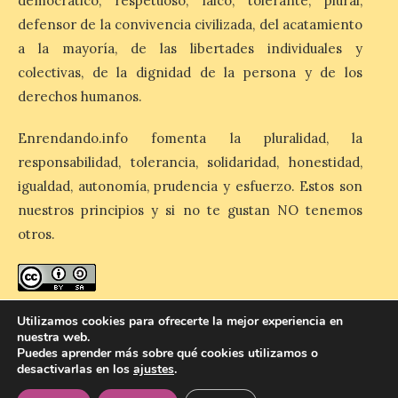
democrático, respetuoso, laico, tolerante, plural,
los clientes acumularán
defensor de la convivencia civilizada, del acatamiento
dos millas por cada euro
gastado en alojamientos y experiencias
a la mayoría, de las libertades individuales y
elegibles. Esta ventaja refuerza la
propuesta de valor del programa, que ya
colectivas, de la dignidad de la persona y de los
cuenta con más de […]
derechos humanos.
Enrendando.info fomenta la pluralidad, la
Iberia Express, 10 años
responsabilidad, tolerancia, solidaridad, honestidad,
volando a Islandia y más
igualdad, autonomía, prudencia y esfuerzo. Estos son
de 170.000 pasajeros
nuestros principios y si no te gustan NO tenemos
6 Ago 2026
otros.
Desde junio de 2016, la
aerolínea ha retomado los
vuelos con Reikiavik cada
enredando.info está bajo
licencia de Creative Commons
Utilizamos cookies para ofrecerte la mejor experiencia en
verano. En estos 10 años,
Reconocimiento-CompartirIgual 4.0 Internacional
.
superará los 170.000
nuestra web.
pasajeros y los 1.000 vuelos con Islandia.
Puedes aprender más sobre qué cookies utilizamos o
Este mes de agosto opera tres
desactivarlas en los
ajustes
.
frecuencias semanales y, este año, los […]