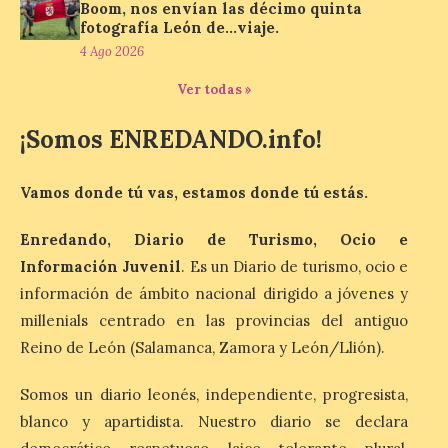
Boom, nos envían las décimo quinta
La 88.ª edición del
fotografía León de…viaje.
Descenso Internacional
4 Ago 2026
del Sella reunirá este año a
1.291 palistas distribuidos
en 874 embarcaciones,
Ver todas »
con representación de 22 países,
consolidando una vez más a la prueba
¡Somos ENREDANDO.info!
asturiana como una de las grandes
referencias del piragüismo internacional.
[…]
Vamos donde tú vas, estamos donde tú estás.
Enredando, Diario de Turismo, Ocio e
Los clientes de TAP
Información Juvenil
. Es un Diario de turismo, ocio e
Miles&Go ya pueden
acumular millas con
información de ámbito nacional dirigido a jóvenes y
Airbnb
millenials centrado en las provincias del antiguo
6 Ago 2026
Reino de León (Salamanca, Zamora y León/Llión).
Somos un diario leonés, independiente, progresista,
La nueva alianza con
blanco y apartidista. Nuestro diario se declara
Airbnb se incorpora al
programa TAP Miles&Go: