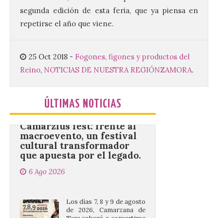
de…viaje. Una iniciativa
segunda edición de esta feria, que ya piensa en
organizado por la sección
juvenil de la Asociación
repetirse el año que viene.
Enróllate, la Asociación
Conceyu País Llionés y el Diario de
Turismo, Ocio e Información para
jóvenes “Enredando.info”. Eduardo
25 Oct 2018
-
Fogones, figones y productos del
Morán nos envía desde la carretera […]
Reino
,
NOTICIAS DE NUESTRA REGIÓN
ZAMORA
.
Camarzius fest: frente al
ÚLTIMAS NOTICIAS
macroevento, un festival
cultural transformador
que apuesta por el legado.
6 Ago 2026
Los días 7, 8 y 9 de agosto
de 2026, Camarzana de
Tera volverá a convertirse
en punto de encuentro,
con la Villa Romana de