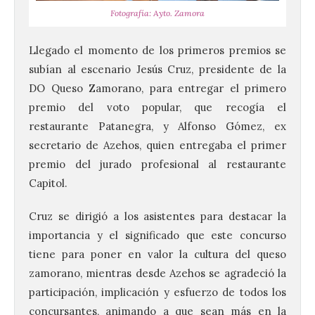
Fotografía: Ayto. Zamora
Llegado el momento de los primeros premios se
subían al escenario Jesús Cruz, presidente de la
DO Queso Zamorano, para entregar el primero
premio del voto popular, que recogía el
restaurante Patanegra, y Alfonso Gómez, ex
secretario de Azehos, quien entregaba el primer
premio del jurado profesional al restaurante
La décimo séptima
Capitol.
fotografía León de…viaje
nos llega desde la
carretera CL 626 con
Cruz se dirigió a los asistentes para destacar la
motivo de la marcha en
importancia y el significado que este concurso
defensa de FEVE
tiene para poner en valor la cultura del queso
6 Ago 2026
zamorano, mientras desde Azehos se agradeció la
participación, implicación y esfuerzo de todos los
concursantes, animando a que sean más en la
Nueva edición de León