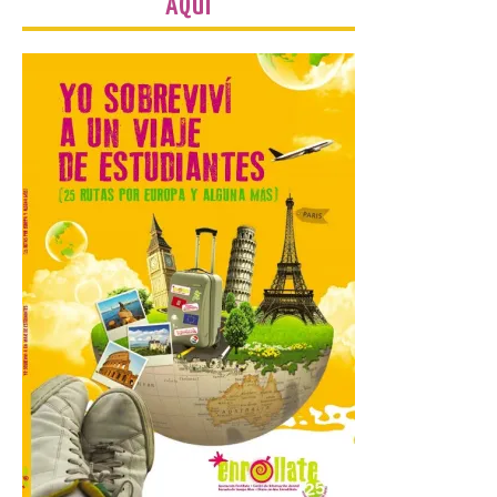
AQUÍ
Un viaje a la Antigüedad:
el Museo del Prado
propone un recorrido por
obras de su Colección de
inspiración clásica
6 Ago 2026
Al hilo del estreno de La
Odisea de Christopher
Nolan. La pieza de vídeo
reúne una selección de
obras relacionadas con la
Antigüedad clásica, la mitología y los
viajes, que se suceden al ritmo de un
evocador tema de La […]
Patrimonio Nacional
cancela la temporada de
fuentes de La Granja ante
la escasez de agua