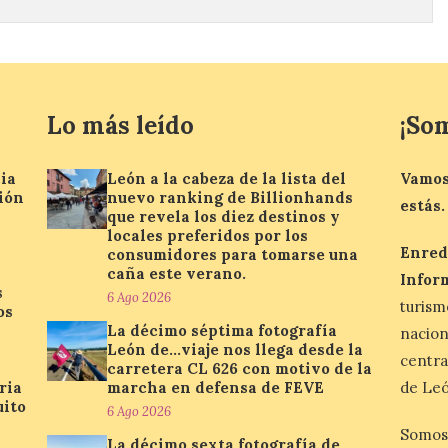
Lo más leído
¡So
ia
León a la cabeza de la lista del
Vamos
ión
nuevo ranking de Billionhands
estás.
que revela los diez destinos y
locales preferidos por los
Enred
consumidores para tomarse una
caña este verano.
Infor
s
6 Ago 2026
turis
os
La décimo séptima fotografía
nacio
León de…viaje nos llega desde la
centra
carretera CL 626 con motivo de la
ria
marcha en defensa de FEVE
de Leó
uito
6 Ago 2026
Somos
La décimo sexta fotografía de