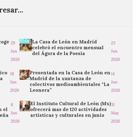
esar...
coge
La Casa de León en Madrid
29
23
celebró el encuentro mensual
Jun
Jun
-
del Ágora de la Poesía
2026
2026
ico
Presentada en la Casa de León en
18
14
 a
Madrid de la xuntanza de
Jun
Jun
colectivos medioambientales “La
Leonera”
2026
2026
El Instituto Cultural de León (Mx)
8
31
n el
ofrecerá mas de 120 actividades
Jun
May
reña
artísticas y culturales en junio
2026
2026