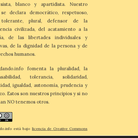
sista, blanco y apartidista. Nuestro
Camarzius fest: frente al
macroevento, un festival
 se declara democrático, respetuoso,
cultural transformador
, tolerante, plural, defensor de la
que apuesta por el legado.
encia civilizada, del acatamiento a la
6 Ago 2026
ía, de las libertades individuales y
Los días 7, 8 y 9 de agosto
ivas, de la dignidad de la persona y de
de 2026, Camarzana de
rechos humanos.
Tera volverá a convertirse
en punto de encuentro,
con la Villa Romana de
dando.info fomenta la pluralidad, la
Orpheus. Vivimos un momento en el que la
música en directo mueve grandes
nsabilidad, tolerancia, solidaridad,
fenómenos de […]
idad, igualdad, autonomía, prudencia y
zo. Estos son nuestros principios y si no
tan NO tenemos otros.
do.info está bajo
licencia de Creative Commons
imiento-CompartirIgual 4.0 Internacional
.