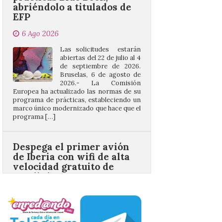
6 Ago 2026
Las solicitudes estarán
abiertas del 22 de julio al 4
de septiembre de 2026.
Bruselas, 6 de agosto de
2026.- La Comisión
Europea ha actualizado las normas de su
programa de prácticas, estableciendo un
marco único modernizado que hace que el
programa […]
Despega el primer avión
de Iberia con wifi de alta
velocidad gratuito de
Starlink
6 Ago 2026
Iberia se convierte en la
primera aerolínea
española en ofrecer wifi a
bordo de Starlink, la
constelación de satélites
más avanzada del mundo, desarrollada