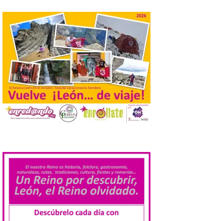
desempleados inscritos en el Sistema
Nacional de […]
En la Comarca de Liébana
tienes 6 rincones únicos
para ver el Eclipse de Sol
6 Ago 2026
Miradores naturales,
pueblos con alma y
paisajes de leyenda
convierten la Comarca de
Liébana en uno de los
destinos más bonitos para disfrutar de
.
este fenómeno astronómico único. Un
eclipse total de sol será visible en la
Península Ibérica durante […]
León a la cabeza de la lista
del nuevo ranking de
Billionhands que revela
los diez destinos y locales