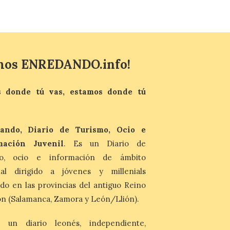
especialista en Oftalmología del Hospital
San Juan de Dios de León, Dr. Mahave
Ruiz, advierte de […]
La décimo séptima
mos ENREDANDO.info!
fotografía León de…viaje
nos llega desde la
carretera CL 626 con
 donde tú vas, estamos donde tú
motivo de la marcha en
defensa de FEVE
6 Ago 2026
ando, Diario de Turismo, Ocio e
Nueva edición de León
mación Juvenil
. Es un Diario de
de…viaje. Una iniciativa
organizado por la sección
mo, ocio e información de ámbito
juvenil de la Asociación
nal dirigido a jóvenes y millenials
Enróllate, la Asociación
Conceyu País Llionés y el Diario de
do en las provincias del antiguo Reino
Turismo, Ocio e Información para
n (Salamanca, Zamora y León/Llión).
jóvenes “Enredando.info”. Eduardo
Morán nos envía desde la carretera […]
 un diario leonés, independiente,