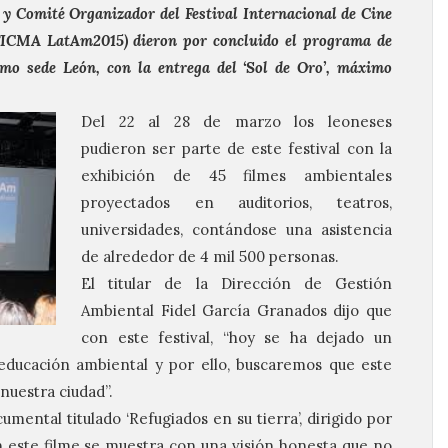
 Comité Organizador del Festival Internacional de Cine
FICMA
LatAm2015) dieron por concluido el programa de
omo sede León, con la entrega del ‘Sol de Oro’, máximo
Del 22 al 28 de marzo los leoneses
pudieron ser parte de este festival con la
exhibición de 45 filmes ambientales
proyectados en auditorios, teatros,
universidades, contándose una asistencia
de alrededor de 4 mil 500 personas.
El titular de la Dirección de Gestión
Ambiental Fidel García Granados dijo que
con este festival, “hoy se ha dejado un
ducación ambiental y por ello, buscaremos que este
nuestra ciudad”.
umental titulado ‘Refugiados en su tierra’, dirigido por
n este filme se muestra con una visión honesta que no