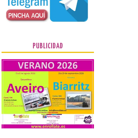
por SpaceX. La incorporación de esta
tecnología forma parte del compromiso
de Iberia con la innovación […]
La Junta promueve la
contratación temporal de
jóvenes desempleados
PUBLICIDAD
para la realización de
obras y servicios de
interés general y social
con más de 8,7 millones de
euros de inversión
6 Ago 2026
La Consejería de
Industria, Universidades,
Empleo y Comercio
destina 8,75 millones de
euros al programa JOVEL
2026, cofinanciado por el Fondo Social
Europeo Plus (FSE+), para favorecer la
contratación temporal de 300 jóvenes