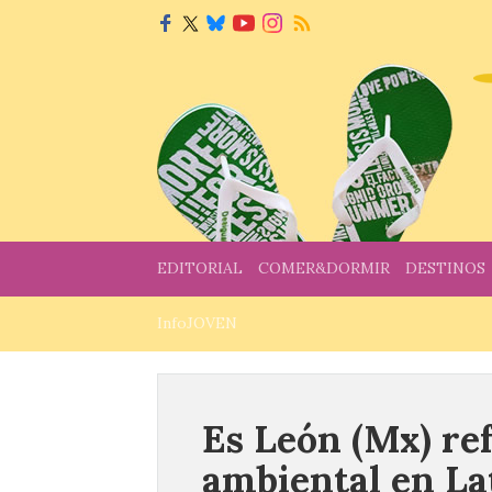
EDITORIAL
COMER&DORMIR
DESTINOS
InfoJOVEN
Es León (Mx) re
ambiental en L