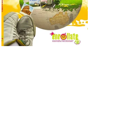
6 Ago 2026
Se celebrará el próximo
domingo 16 de agosto, a
partir de las 23:00 horas,
en la Plaza Mayor de la
ciudad. El Salón de Plenos
del Ayuntamiento de La Bañeza ha
acogido esta mañana la presentación
oficial del Festival One […]
“Mirar un eclipse sin
protección adecuada
puede causar daños
irreversibles en la retina”
6 Ago 2026
La retinopatía solar puede
provocar pérdida de
visión central, manchas en
el campo visual y
alteraciones en la
percepción de formas y colores. El