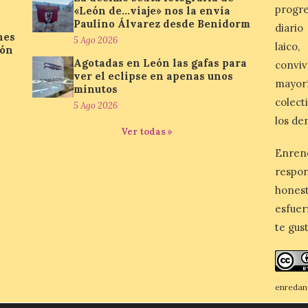
progre
«León de…viaje» nos la envía
Paulino Álvarez desde Benidorm
diario
nes
5 Ago 2026
laico
ión
Agotadas en León las gafas para
conviv
ver el eclipse en apenas unos
mayor
minutos
colect
5 Ago 2026
los de
Ver todas »
Enren
respo
honest
esfuer
te gus
enredan
Reconoc