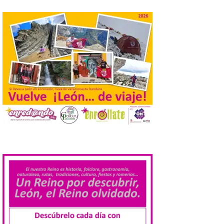
ha puesto en marcha diversas iniciativas
relacionadas […]
Cabárceno prepara tres
enclaves privilegiados
desde los que divisar el
eclipse solar del 12 de
agosto
8 Ago 2026
El parque amplía su
horario y refuerza los
transportes y la
.
hostelería. En Alto
Campoo continuará la
programación musical de Estación
Sonora. Peña Cabarga, elegido lugar
preferente en la comunidad autónoma,
contará con un dispositivo especial de
seguridad y acceso […]
Gijon prohíbe el baño en