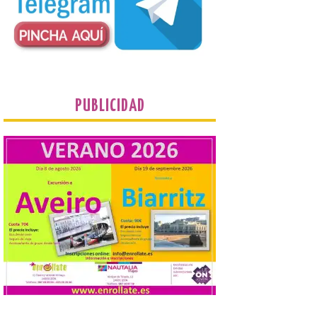
Cabo Mayor, Cueto,
Corbanera o Ciriego y
reforzará la movilidad con un servicio
especial de lanzaderas desde el PCTCAN
a Ciriego. El Ayuntamiento de […]
Turismo de Extremadura
impulsa nuevas
PUBLICIDAD
iniciativas relacionadas
con el trío de eclipses para
afianzar a Extremadura
como referente en
astroturismo
8 Ago 2026
Extremadura cuenta con
uno de los cielos
estrellados con menor
contaminación lumínica
de Europa, un recurso
natural que permite disfrutar de
actividades de astroturismo durante todo
el año. La Dirección General de Turismo