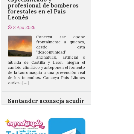
8 Ago 2026
Conceyu «se opone
frontalmente a quienes,
desde esta
“descomunidad”
antinatural, artificial e
híbrida de Castilla y León, niegan el
cambio climático y anteponen el fomento
de la tauromaquia a una prevención real
de los incendios. Conceyu Pais Llionés
vuelve a […]
Santander aconseja acudir
a pie o en transporte
público y evitar el
vehículo privado para el
eclipse
8 Ago 2026
El TUS cuenta con líneas
que llegan a la zona en
puntos como el faro de