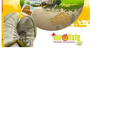
de…viaje. Una iniciativa
organizado por la sección
juvenil de la Asociación
Enróllate, la Asociación
Conceyu País Llionés y el Diario de
Turismo, Ocio e Información para
jóvenes “Enredando.info”. Pilar Aller Aller
nos envía la décimo […]
Los minerales y sus usos
más comunes centran la
nueva exposición del
Museo de la Siderurgia y
la Minería de Sabero
8 Ago 2026
La exposición que se
inaugurará el sábado día 8
de agosto a las doce y
media de la mañana,
durante la ‘Feria de
minerales, rocas y fósiles de Castilla y
León’, podrá visitarse hasta finales del