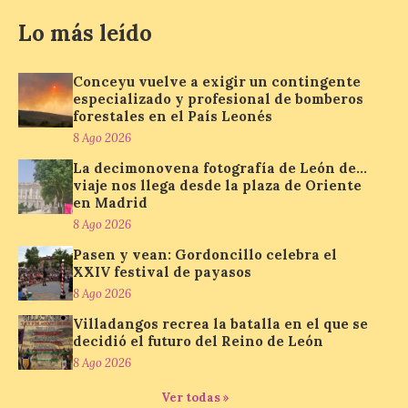
viaje nos llega desde la
plaza de Oriente en
Lo más leído
Madrid
8 Ago 2026
Conceyu vuelve a exigir un contingente
especializado y profesional de bomberos
forestales en el País Leonés
Nueva edición de León
8 Ago 2026
de…viaje. Una iniciativa
organizado por la sección
La decimonovena fotografía de León de…
juvenil de la Asociación
viaje nos llega desde la plaza de Oriente
Enróllate, la Asociación
en Madrid
Conceyu País Llionés y el Diario de
Turismo, Ocio e Información para
8 Ago 2026
jóvenes “Enredando.info”. Pilar Aller Aller
nos envía la décimo […]
Pasen y vean: Gordoncillo celebra el
XXIV festival de payasos
8 Ago 2026
Los minerales y sus usos
Villadangos recrea la batalla en el que se
decidió el futuro del Reino de León
más comunes centran la
nueva exposición del
8 Ago 2026
Museo de la Siderurgia y
la Minería de Sabero
Ver todas »