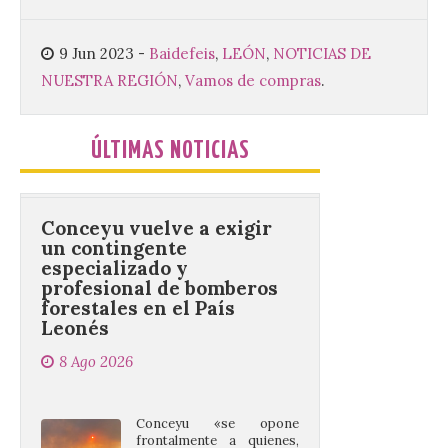
Sacra de la Universidad
Pontificia de Salamanca
(UPSA), premiará composiciones
9 Jun 2023
-
Baidefeis
,
LEÓN
,
NOTICIAS DE
inéditas, destinadas a coro, con un
premio de 3.000 euros. Las candidaturas
NUESTRA REGIÓN
,
Vamos de compras
.
podrán presentarse hasta el 30 de
noviembre. La Universidad, a […]
ÚLTIMAS NOTICIAS
Conceyu vuelve a exigir
un contingente
especializado y
profesional de bomberos
forestales en el País
Leonés
8 Ago 2026
Conceyu «se opone
frontalmente a quienes,
desde esta
“descomunidad”