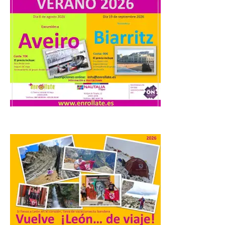
a Ciriego. El Ayuntamiento de […]
Turismo de Extremadura
impulsa nuevas
iniciativas relacionadas
con el trío de eclipses para
afianzar a Extremadura
como referente en
astroturismo
8 Ago 2026
Extremadura cuenta con
uno de los cielos
estrellados con menor
contaminación lumínica
de Europa, un recurso
natural que permite disfrutar de
actividades de astroturismo durante todo
el año. La Dirección General de Turismo