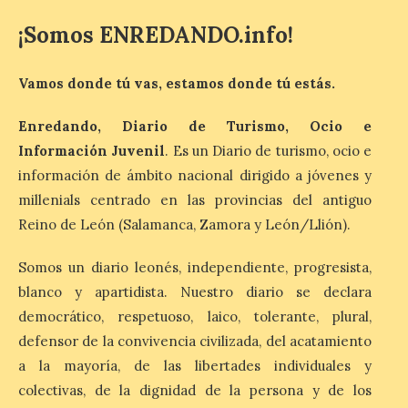
8 Ago 2026
¡Somos ENREDANDO.info!
La exposición que se
Vamos donde tú vas, estamos donde tú estás.
inaugurará el sábado día 8
de agosto a las doce y
media de la mañana,
Enredando, Diario de Turismo, Ocio e
durante la ‘Feria de
Información Juvenil
. Es un Diario de turismo, ocio e
minerales, rocas y fósiles de Castilla y
León’, podrá visitarse hasta finales del
información de ámbito nacional dirigido a jóvenes y
mes de noviembre, con […]
millenials centrado en las provincias del antiguo
Reino de León (Salamanca, Zamora y León/Llión).
La Bañeza inicia sus
Somos un diario leonés, independiente, progresista,
fiestas con el pregón a
blanco y apartidista. Nuestro diario se declara
cargo de Arturo Martínez
Matilla
democrático, respetuoso, laico, tolerante, plural,
defensor de la convivencia civilizada, del acatamiento
8 Ago 2026
a la mayoría, de las libertades individuales y
colectivas, de la dignidad de la persona y de los
El Ayuntamiento de La