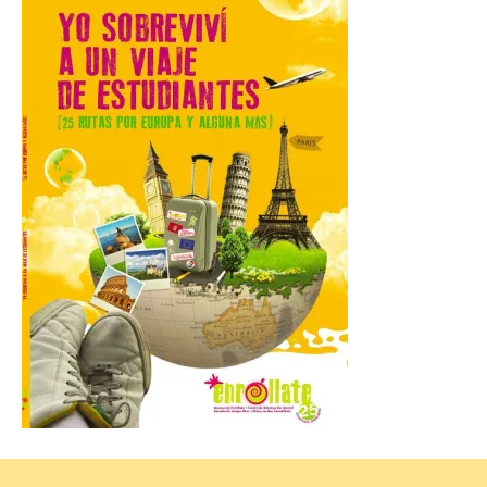
Gijon prohíbe el baño en
San Lorenzo, Poniente y
Arbeyal el día del eclipse a
partir de las 19.00 horas.
8 Ago 2026
Incide en que el eclipse se
verá desde múltiples
puntos de la ciudad, por lo
que no será necesario
desplazarse y se
recomienda no acudir a Gijón/Xixón en
coche ni usarlo ese día. Los accesos a
la Campa Torres y La […]
La decimonovena
fotografía de León de…