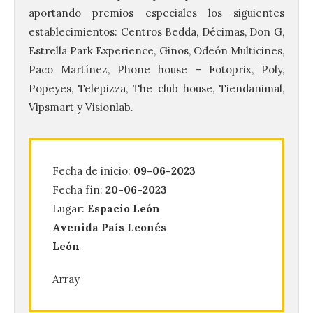
aportando premios especiales los siguientes
establecimientos: Centros Bedda, Décimas, Don G,
Estrella Park Experience, Ginos, Odeón Multicines,
Paco Martínez, Phone house – Fotoprix, Poly,
Popeyes, Telepizza, The club house, Tiendanimal,
Vipsmart y Visionlab.
Fecha de inicio:
09-06-2023
La UPSA impulsa la
creación musical con el I
Fecha fín:
20-06-2023
Concurso Internacional de
Lugar:
Espacio León
Composición Coral Sacra
Avenida País Leonés
8 Ago 2026
León
Array
Este certamen,
promovido por el Instituto
Universitario de Música