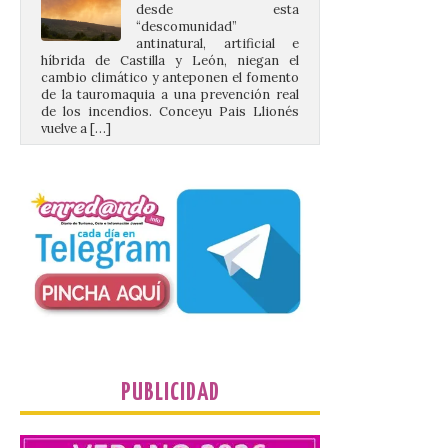
antinatural, artificial e
híbrida de Castilla y León, niegan el
cambio climático y anteponen el fomento
de la tauromaquia a una prevención real
de los incendios. Conceyu Pais Llionés
vuelve a […]
Santander aconseja acudir
a pie o en transporte
público y evitar el
vehículo privado para el
eclipse
8 Ago 2026
El TUS cuenta con líneas
que llegan a la zona en
puntos como el faro de
PUBLICIDAD
Cabo Mayor, Cueto,
Corbanera o Ciriego y
reforzará la movilidad con un servicio
especial de lanzaderas desde el PCTCAN