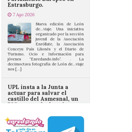
Nueva edición de León
de…viaje. Una iniciativa
organizado por la sección
juvenil de la Asociación
Enróllate, la Asociación
Conceyu País Llionés y el Diario de
Turismo, Ocio e Información para
jóvenes “Enredando.info”. . La
decimoctava fotografía de León de…viaje
nos […]
UPL insta a la Junta a
actuar para salvar el
castillo del Asmesnal, un
BIC en estado de ruina
7 Ago 2026
Un Bien de Interés
Cultural abandonado
desde 1949. Los
procuradores leonesistas
plantean que la Junta
contacte cuanto antes con los