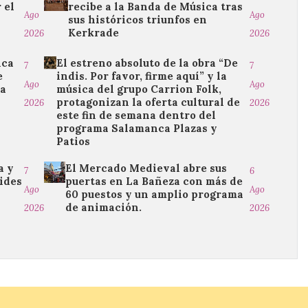
 el
recibe a la Banda de Música tras
Ago
Ago
o
sus históricos triunfos en
Kerkrade
2026
2026
ica
El estreno absoluto de la obra “De
7
7
e
indis. Por favor, firme aquí” y la
Ago
Ago
da
música del grupo Carrion Folk,
protagonizan la oferta cultural de
2026
2026
este fin de semana dentro del
programa Salamanca Plazas y
Patios
a y
El Mercado Medieval abre sus
7
6
ides
puertas en La Bañeza con más de
Ago
Ago
60 puestos y un amplio programa
de animación.
2026
2026