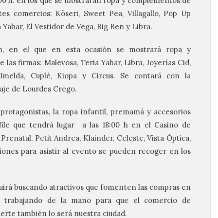
8:00 h. en los que se mostrarán ropa y complementos de
ntes comercios: Köseri, Sweet Pea, Villagallo, Pop Up
 Yabar, El Vestidor de Vega, Big Ben y Libra.
h, en el que en esta ocasión se mostrará ropa y
las firmas: Malevosa, Teria Yabar, Libra, Joyerías Cid,
Imelda, Cuplé, Kiopa y Circus. Se contará con la
laje de Lourdes Crego.
rotagonistas, la ropa infantil, premamá y accesorios
sfile que tendrá lugar a las 18:00 h en el Casino de
renatal, Petit Andrea, Klainder, Celeste, Vista Óptica,
ciones para asistir al evento se pueden recoger en los
uirá buscando atractivos que fomenten las compras en
rá trabajando de la mano para que el comercio de
uerte también lo será nuestra ciudad.