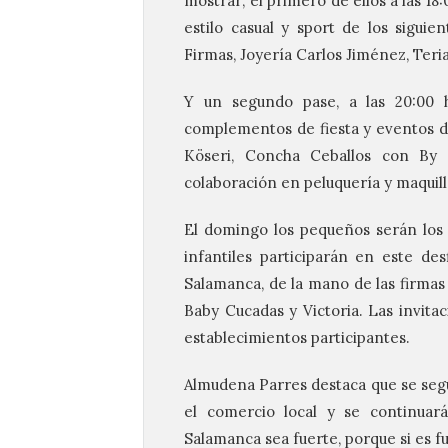
mostrar; el primero de ellos a las 1
estilo casual y sport de los siguie
Firmas, Joyería Carlos Jiménez, Teria
Y un segundo pase, a las 20:00 
complementos de fiesta y eventos de 
Köseri, Concha Ceballos con By 
colaboración en peluquería y maquil
El domingo los pequeños serán los p
infantiles participarán en este de
Salamanca, de la mano de las firmas P
Baby Cucadas y Victoria. Las invita
establecimientos participantes.
Almudena Parres destaca que se seg
el comercio local y se continua
Salamanca sea fuerte, porque si es f