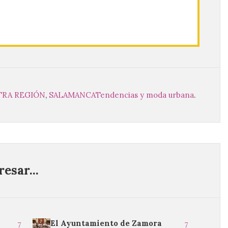
TRA REGIÓN
,
SALAMANCA
Tendencias y moda urbana
.
esar...
El Ayuntamiento de Zamora
7
7