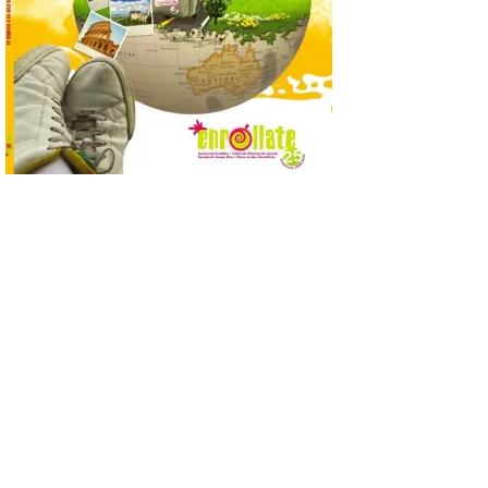
así localizar el lugar ideal
para observar el eclipse
solar del 12 de agosto de 2026 sin
obstáculos. El visor es una herramienta a
la […]
Paradores renueva su
compromiso con La Vuelta
como patrocinador oficial
7 Ago 2026
La cadena hotelera pública
volverá a estar presente
en la zona de descanso
junto al control de firmas
y, como novedad, en el
Leaders Lounge, dos espacios exclusivos
para los ciclistas. El recorrido de La
Vuelta discurrirá junto a 17 […]
Última llamada: Eclipse
total del 12 de agosto.