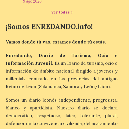
9 Ago 2026
10 Ago 2026
Ver todas »
El dispositivo se refuerza
¡Somos ENREDANDO.info!
días antes del eclipse
solar total del 12 de
agosto, que atravesará
España de oeste a este, y
Vamos donde tú vas, estamos donde tú estás.
que movilizará a varios millones de
personas para disfrutar de este
acontecimiento histórico. Algunas
Enredando, Diario de Turismo, Ocio e
comunidades autónomas ya han […]
Información Juvenil
. Es un Diario de turismo, ocio e
información de ámbito nacional dirigido a jóvenes y
millenials centrado en las provincias del antiguo
El Ayuntamiento de
Reino de León (Salamanca, Zamora y León/Llión).
Segovia presenta “Música
para un eclipse”, un
concierto único con
Somos un diario leonés, independiente, progresista,
motivo del eclipse de sol
blanco y apartidista. Nuestro diario se declara
democrático, respetuoso, laico, tolerante, plural,
10 Ago 2026
defensor de la convivencia civilizada, del acatamiento