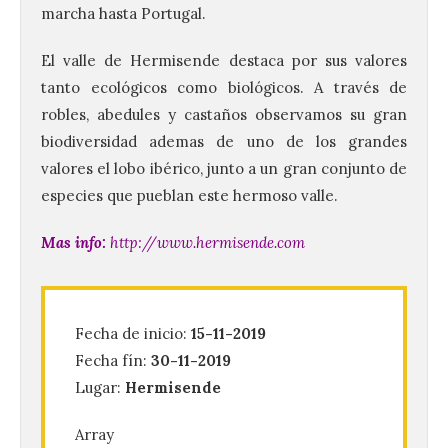
marcha hasta Portugal.
El valle de Hermisende destaca por sus valores
tanto ecológicos como biológicos. A través de
robles, abedules y castaños observamos su gran
biodiversidad ademas de uno de los grandes
120 jóvenes completan su
valores el lobo ibérico, junto a un gran conjunto de
formación en robótica y
especies que pueblan este hermoso valle.
entornos digitales en un
nuevo curso de los
Mas info:
http://www.hermisende.com
Campamentos Salamanca
Tech
10 Ago 2026
Fecha de inicio:
15-11-2019
Fecha fín:
30-11-2019
Los Campamentos
Salamanca Tech, que se
Lugar:
Hermisende
desarrollan hasta el 4 de
septiembre en nueve
turnos semanales con
Array