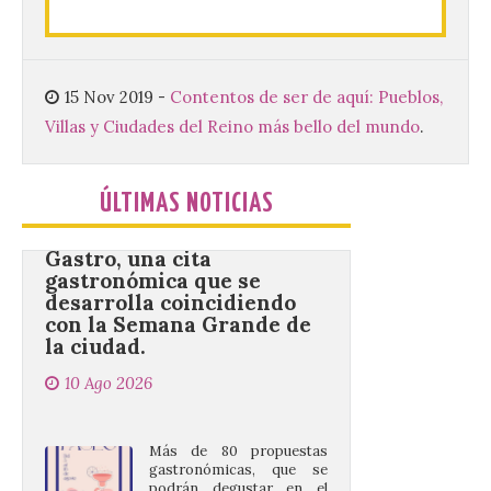
capacidad para 120 niños cada uno. Un
total de 120 menores han recibido su
diploma acreditativo tras finalizar esta
semana de actividades en […]
15 Nov 2019
-
Contentos de ser de aquí: Pueblos,
Villas y Ciudades del Reino más bello del mundo
.
Gijón/Xixón celebra la
tercera edición de Paseo
Gastro, una cita
ÚLTIMAS NOTICIAS
gastronómica que se
desarrolla coincidiendo
con la Semana Grande de
la ciudad.
10 Ago 2026
Más de 80 propuestas
gastronómicas, que se
podrán degustar en el
Paseo de Begoña y los
Jardines de la Reina hasta
el 16 de agosto. El Paseo de Begoña y los