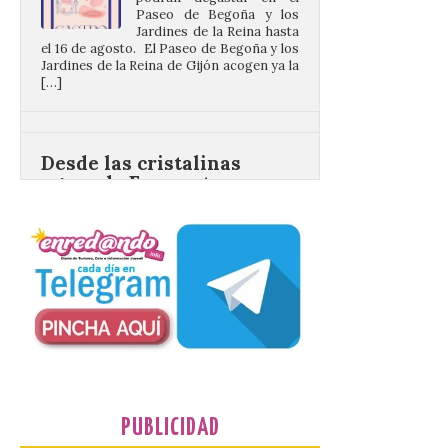
Jardines de la Reina de Gijón acogen ya la
[…]
Desde las cristalinas
aguas de Formentera nos
envían la vigésimo
primera fotografía de
León de…viaje.
10 Ago 2026
Nueva edición de León
de…viaje. Una iniciativa
organizado por la sección
juvenil de la Asociación
Enróllate, la Asociación
Conceyu País Llionés y el Diario de
Turismo, Ocio e Información para
jóvenes “Enredando.info”. Desde las
cristalinas aguas de Formentera, Mary
PUBLICIDAD
[…]