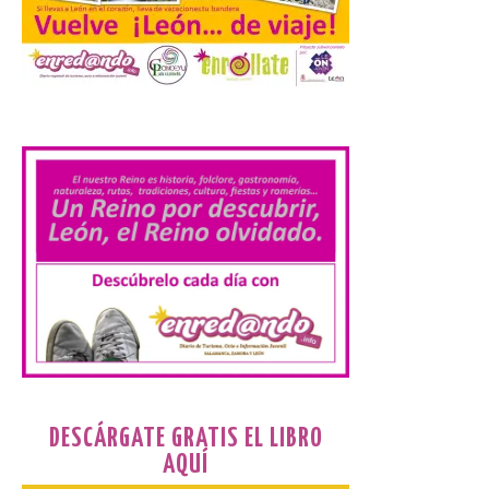
El alumnado de FP crece
un 2,5% hasta superar los
1,2 millones de
.
matriculados y marca un
nuevo récord
10 Ago 2026
El Ministerio publica la
Estadística de las
Enseñanzas no
universitarias. Datos
avance 2025-2026 con las
cifras actualizadas del curso escolar
recién finalizado. El Grado Básico crece
un 2,1%, el Grado Medio un 2,7%, el Grado
Superior un 2,3% y los cursos […]
DESCÁRGATE GRATIS EL LIBRO
AQUÍ
La 69FIDMA ha acogido