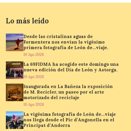
10 Ago 2026
Lo más leído
La Térmica Cultural
albergará hasta el 10 de
enero de 2027 la muestra
Desde las cristalinas aguas de
‘Eduardo Chillida. Pensar
Formentera nos envían la vigésimo
con las manos’, formada
primera fotografía de León de…viaje.
por 125 piezas de una de las figuras
10 Ago 2026
esenciales del arte contemporáneo.
Hierro, vacío y memoria industrial
La 69FIDMA ha acogido este domingo una
marcan esta exposición […]
nueva edición del Día de León y Astorga.
10 Ago 2026
Inaugurada en La Bañeza la exposición
Protección Civil activa la
de M. Recicler, un paseo por el arte
fase de Preemergencia en
motorizado del reciclaje
Situación Operativa 1 del
10 Ago 2026
Plan Estatal General de
Emergencias ante los
La vigésima fotografía de León de…viaje
riesgos potenciales
nos llega desde el Pic d’Angonella en el
asociados al eclipse
Principat d’Andorra