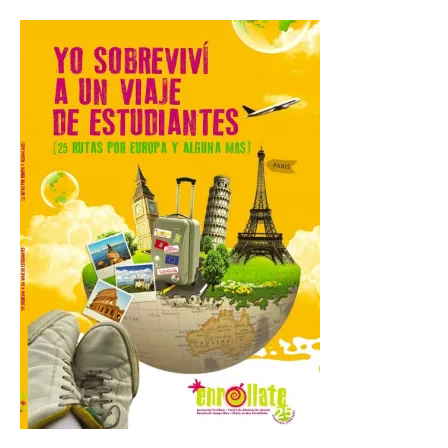
este domingo una nueva
edición del Día de León y
Astorga.
10 Ago 2026
El presidente de la
Diputación de León,
Gerardo Álvarez Courel, y
el vicepresidente Roberto
Aller han participado en el
acto institucional organizado con motivo
del Día de León. Organizada por la
Cámara de Comercio de Gijón, FIDMA es
una feria […]
CIUDEN acoge un nuevo
gran proyecto expositivo
que conecta la obra de
Eduardo Chillida con el
patrimonio industrial