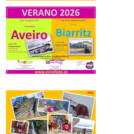
UPL cuestiona a la Junta
por no imponer sanciones
a Aucalsa, como hará el
Principado de Asturias,
por cobrar en la AP-66 la
tarifa íntegra pese a estar
en obras
10 Ago 2026
La formación leonesista
registró una batería de
preguntas escritas en las
Cortes autonómicas
mediante las cuales vuelve
a reclamar a la institución autonómica
que exija al Gobierno de España la
supresión de este peaje por la ilegalidad
de la prórroga […]