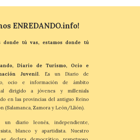
del Ayuntamiento de La Bañeza ha
acogido esta mañana la presentación
oficial del Festival One […]
mos ENREDANDO.info!
“Mirar un eclipse sin
protección adecuada
 donde tú vas, estamos donde tú
puede causar daños
irreversibles en la retina”
6 Ago 2026
ando, Diario de Turismo, Ocio e
La retinopatía solar puede
mación Juvenil
. Es un Diario de
provocar pérdida de
visión central, manchas en
mo, ocio e información de ámbito
el campo visual y
nal dirigido a jóvenes y millenials
alteraciones en la
percepción de formas y colores. El
do en las provincias del antiguo Reino
especialista en Oftalmología del Hospital
n (Salamanca, Zamora y León/Llión).
San Juan de Dios de León, Dr. Mahave
Ruiz, advierte de […]
 un diario leonés, independiente,
sista, blanco y apartidista. Nuestro
La décimo séptima
fotografía León de…viaje
 se declara democrático, respetuoso,