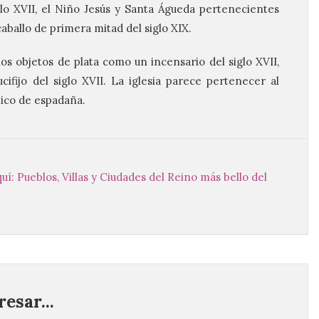
lo
XVII
, el Niño Jesús y Santa Águeda pertenecientes
 caballo de primera mitad del
siglo
XIX
.
nos objetos de plata como un incensario del
siglo
XVII
,
cifijo del
siglo
XVII
. La iglesia parece pertenecer al
ico de espadaña.
í: Pueblos, Villas y Ciudades del Reino más bello del
esar...