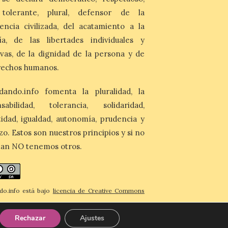
nos llega desde la
, tolerante, plural, defensor de la
carretera CL 626 con
encia civilizada, del acatamiento a la
motivo de la marcha en
defensa de FEVE
ía, de las libertades individuales y
ivas, de la dignidad de la persona y de
6 Ago 2026
rechos humanos.
Nueva edición de León
de…viaje. Una iniciativa
organizado por la sección
dando.info fomenta la pluralidad, la
juvenil de la Asociación
nsabilidad, tolerancia, solidaridad,
Enróllate, la Asociación
Conceyu País Llionés y el Diario de
idad, igualdad, autonomía, prudencia y
Turismo, Ocio e Información para
zo. Estos son nuestros principios y si no
jóvenes “Enredando.info”. Eduardo
Morán nos envía desde la carretera […]
tan NO tenemos otros.
do.info está bajo
licencia de Creative Commons
imiento-CompartirIgual 4.0 Internacional
.
Rechazar
Ajustes