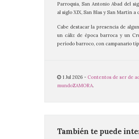
Parroquia, San Antonio Abad del
sig
al
siglo
XIX
, San Blas y San Martín a
Cabe destacar la presencia de algu
un cáliz de época barroca y un Cru
período barroco, con campanario típ
1 Jul 2026
-
Contentos de ser de aqu
mundo
ZAMORA
.
También te puede inter