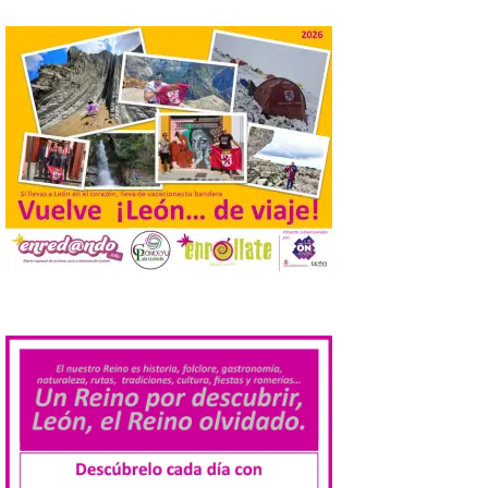
jóvenes desempleados
para la realización de
obras y servicios de
interés general y social
con más de 8,7 millones de
euros de inversión
6 Ago 2026
La Consejería de
Industria, Universidades,
Empleo y Comercio
destina 8,75 millones de
euros al programa JOVEL
2026, cofinanciado por el Fondo Social
.
Europeo Plus (FSE+), para favorecer la
contratación temporal de 300 jóvenes
desempleados inscritos en el Sistema
Nacional de […]
En la Comarca de Liébana
tienes 6 rincones únicos
para ver el Eclipse de Sol