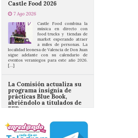
Castle Food combina la
música en directo con
food trucks y tiendas de
market esperando atraer
a miles de personas. La
localidad leonesa de Valencia de Don Juan
sigue adelante con su calendario de
eventos veraniegos para este año 2026.
[…]
La Comisión actualiza su
programa insignia de
prácticas Blue Book,
abriéndolo a titulados de
EFP
6 Ago 2026
Las solicitudes estarán
abiertas del 22 de julio al 4
de septiembre de 2026.
Bruselas, 6 de agosto de
2026.- La Comisión
Europea ha actualizado las normas de su