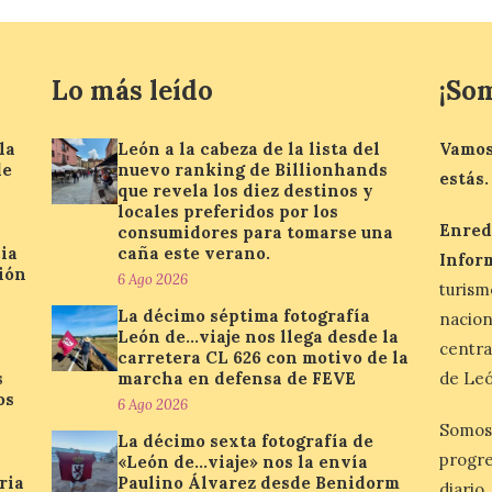
Lo más leído
¡So
la
León a la cabeza de la lista del
Vamos
de
nuevo ranking de Billionhands
estás.
que revela los diez destinos y
locales preferidos por los
Enred
consumidores para tomarse una
ia
caña este verano.
Infor
ión
6 Ago 2026
turis
La décimo séptima fotografía
nacio
León de…viaje nos llega desde la
centra
carretera CL 626 con motivo de la
s
marcha en defensa de FEVE
de Leó
os
6 Ago 2026
Somos
La décimo sexta fotografía de
progre
«León de…viaje» nos la envía
ria
Paulino Álvarez desde Benidorm
diario