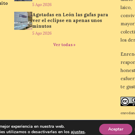
uito
5 Ago 2026
laico
Agotadas en León las gafas para
conviv
ver el eclipse en apenas unos
mayor
minutos
colect
5 Ago 2026
los de
Ver todas »
Enren
respo
honest
esfuer
te gus
enredan
Reconoc
 mejor experiencia en nuestra web.
Aceptar
es utilizamos o desactivarlas en los
ajustes
.