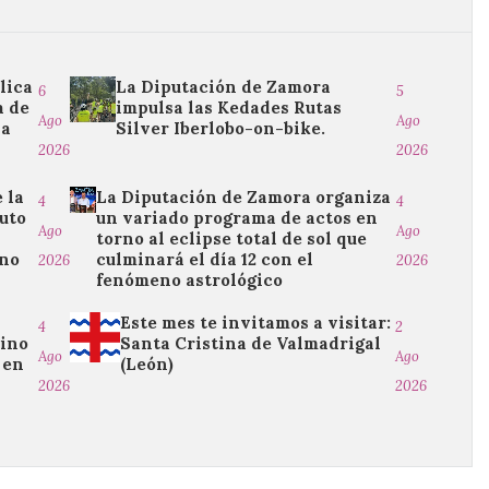
lica
La Diputación de Zamora
6
5
a de
impulsa las Kedades Rutas
Ago
Ago
na
Silver Iberlobo-on-bike.
2026
2026
 la
La Diputación de Zamora organiza
4
4
uto
un variado programa de actos en
Ago
Ago
torno al eclipse total de sol que
ano
culminará el día 12 con el
2026
2026
fenómeno astrológico
Este mes te invitamos a visitar:
4
2
tino
Santa Cristina de Valmadrigal
Ago
Ago
 en
(León)
2026
2026