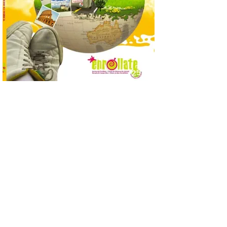
El nuevo ranking de
Billionhands revela los
diez destinos y locales
preferidos por los
consumidores para
tomarse una caña este verano, con León y
Madrid a la cabeza de la lista. Salamanca
ocupa el noveno lugar. Los españoles
priorizan las […]
El Ayuntamiento de La
Bañeza presenta el
Festival One More Time,
una cita con la música de
los 80 y 90 para el 16 de
agosto en la Plaza Mayor.
6 Ago 2026
Se celebrará el próximo
domingo 16 de agosto, a
partir de las 23:00 horas,
en la Plaza Mayor de la
ciudad. El Salón de Plenos