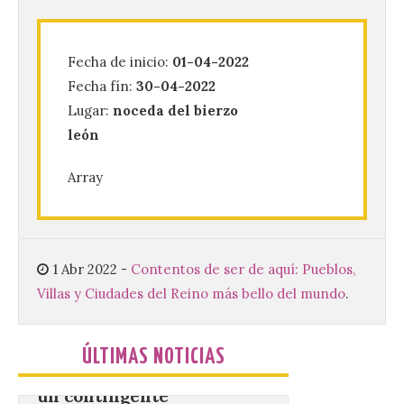
creación musical con el I
Concurso Internacional de
Composición Coral Sacra
Fecha de inicio:
01-04-2022
8 Ago 2026
Fecha fín:
30-04-2022
Lugar:
noceda del bierzo
Este certamen,
león
promovido por el Instituto
Universitario de Música
Sacra de la Universidad
Array
Pontificia de Salamanca
(UPSA), premiará composiciones
inéditas, destinadas a coro, con un
premio de 3.000 euros. Las candidaturas
podrán presentarse hasta el 30 de
noviembre. La Universidad, a […]
1 Abr 2022
-
Contentos de ser de aquí: Pueblos,
Villas y Ciudades del Reino más bello del mundo
.
Conceyu vuelve a exigir
un contingente
ÚLTIMAS NOTICIAS
especializado y
profesional de bomberos