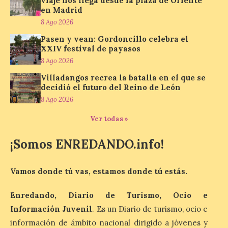
viaje nos llega desde la plaza de Oriente
nos envía la décimo […]
en Madrid
8 Ago 2026
Pasen y vean: Gordoncillo celebra el
Los minerales y sus usos
XXIV festival de payasos
más comunes centran la
8 Ago 2026
nueva exposición del
Museo de la Siderurgia y
Villadangos recrea la batalla en el que se
la Minería de Sabero
decidió el futuro del Reino de León
8 Ago 2026
8 Ago 2026
Ver todas »
La exposición que se
¡Somos ENREDANDO.info!
inaugurará el sábado día 8
de agosto a las doce y
media de la mañana,
durante la ‘Feria de
Vamos donde tú vas, estamos donde tú estás.
minerales, rocas y fósiles de Castilla y
León’, podrá visitarse hasta finales del
Enredando, Diario de Turismo, Ocio e
mes de noviembre, con […]
Información Juvenil
. Es un Diario de turismo, ocio e
información de ámbito nacional dirigido a jóvenes y