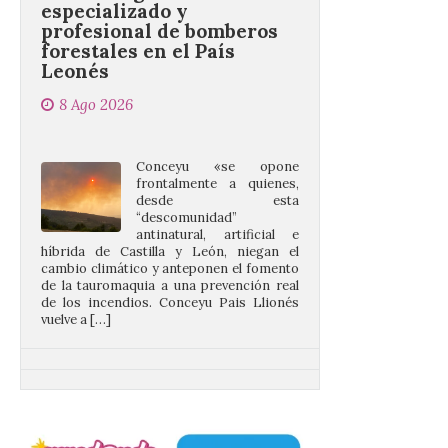
forestales en el País
Leonés
8 Ago 2026
Conceyu «se opone
frontalmente a quienes,
desde esta
“descomunidad”
antinatural, artificial e
híbrida de Castilla y León, niegan el
cambio climático y anteponen el fomento
de la tauromaquia a una prevención real
de los incendios. Conceyu Pais Llionés
vuelve a […]
Santander aconseja acudir
a pie o en transporte
público y evitar el
vehículo privado para el
eclipse