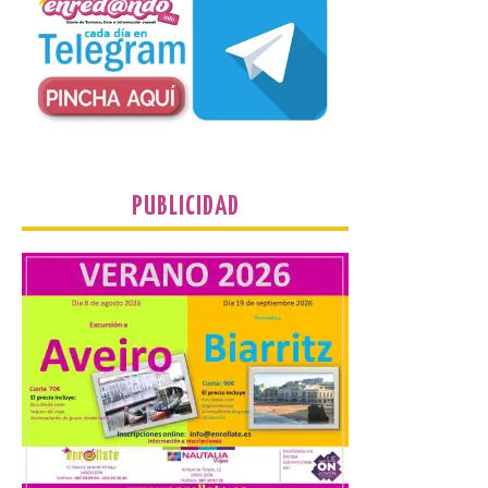
8 Ago 2026
El TUS cuenta con líneas
que llegan a la zona en
puntos como el faro de
Cabo Mayor, Cueto,
Corbanera o Ciriego y
reforzará la movilidad con un servicio
especial de lanzaderas desde el PCTCAN
PUBLICIDAD
a Ciriego. El Ayuntamiento de […]
Turismo de Extremadura
impulsa nuevas
iniciativas relacionadas
con el trío de eclipses para
afianzar a Extremadura
como referente en
astroturismo
8 Ago 2026