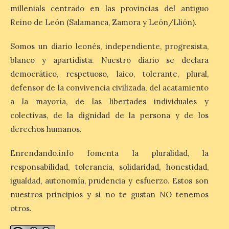
La Bañeza inicia sus
millenials centrado en las provincias del antiguo
fiestas con el pregón a
Reino de León (Salamanca, Zamora y León/Llión).
cargo de Arturo Martínez
Matilla
Somos un diario leonés, independiente, progresista,
8 Ago 2026
blanco y apartidista. Nuestro diario se declara
democrático, respetuoso, laico, tolerante, plural,
defensor de la convivencia civilizada, del acatamiento
El Ayuntamiento de La
Bañeza designa a Arturo
a la mayoría, de las libertades individuales y
Martínez Matilla como
pregonero de las Fiestas
colectivas, de la dignidad de la persona y de los
2026. Tendrá lugar este
derechos humanos.
sábado 8 de agosto a las 21,00 horas en el
teatro municipal de La Bañeza. El
comunicador astorgano Arturo Martínez
Enrendando.info fomenta la pluralidad, la
Matilla, […]
responsabilidad, tolerancia, solidaridad, honestidad,
igualdad, autonomía, prudencia y esfuerzo. Estos son
nuestros principios y si no te gustan NO tenemos
La I Feria de la Cerveza
Artesana de Astorga
otros.
arranca con una gran