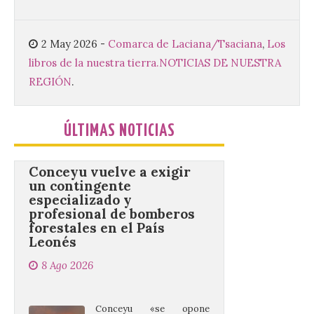
Sacra de la Universidad
Pontificia de Salamanca
(UPSA), premiará composiciones
2 May 2026
-
Comarca de Laciana/Tsaciana
,
Los
inéditas, destinadas a coro, con un
premio de 3.000 euros. Las candidaturas
libros de la nuestra tierra.
NOTICIAS DE NUESTRA
podrán presentarse hasta el 30 de
REGIÓN
.
noviembre. La Universidad, a […]
ÚLTIMAS NOTICIAS
Conceyu vuelve a exigir
un contingente
especializado y
profesional de bomberos
forestales en el País
Leonés
8 Ago 2026
Conceyu «se opone
frontalmente a quienes,
desde esta
“descomunidad”