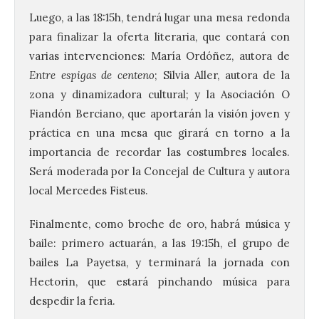
Luego, a las 18:15h, tendrá lugar una mesa redonda
para finalizar la oferta literaria, que contará con
varias intervenciones: María Ordóñez, autora de
Entre espigas de centeno
; Silvia Aller, autora de la
zona y dinamizadora cultural; y la Asociación O
Fiandón Berciano, que aportarán la visión joven y
práctica en una mesa que girará en torno a la
importancia de recordar las costumbres locales.
Será moderada por la Concejal de Cultura y autora
La UPSA impulsa la
local Mercedes Fisteus.
creación musical con el I
Concurso Internacional de
Finalmente, como broche de oro, habrá música y
Composición Coral Sacra
baile: primero actuarán, a las 19:15h, el grupo de
8 Ago 2026
bailes La Payetsa, y terminará la jornada con
Hectorin, que estará pinchando música para
Este certamen,
despedir la feria.
promovido por el Instituto
Universitario de Música