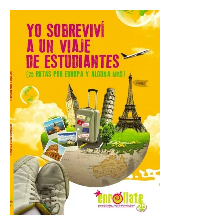
Gijon prohíbe el baño en
San Lorenzo, Poniente y
Arbeyal el día del eclipse a
partir de las 19.00 horas.
8 Ago 2026
Incide en que el eclipse se
verá desde múltiples
puntos de la ciudad, por lo
que no será necesario
desplazarse y se
recomienda no acudir a Gijón/Xixón en
coche ni usarlo ese día. Los accesos a
la Campa Torres y La […]
La decimonovena
fotografía de León de…