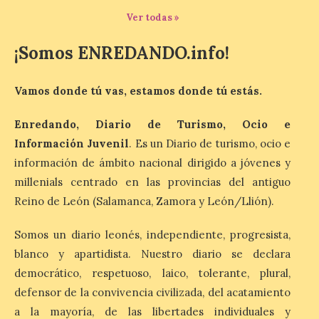
Ver todas »
8 Ago 2026
¡Somos ENREDANDO.info!
La exposición que se
inaugurará el sábado día 8
Vamos donde tú vas, estamos donde tú estás.
de agosto a las doce y
media de la mañana,
durante la ‘Feria de
Enredando, Diario de Turismo, Ocio e
minerales, rocas y fósiles de Castilla y
León’, podrá visitarse hasta finales del
Información Juvenil
. Es un Diario de turismo, ocio e
mes de noviembre, con […]
información de ámbito nacional dirigido a jóvenes y
millenials centrado en las provincias del antiguo
Reino de León (Salamanca, Zamora y León/Llión).
La Bañeza inicia sus
fiestas con el pregón a
Somos un diario leonés, independiente, progresista,
cargo de Arturo Martínez
Matilla
blanco y apartidista. Nuestro diario se declara
democrático, respetuoso, laico, tolerante, plural,
8 Ago 2026
defensor de la convivencia civilizada, del acatamiento
a la mayoría, de las libertades individuales y