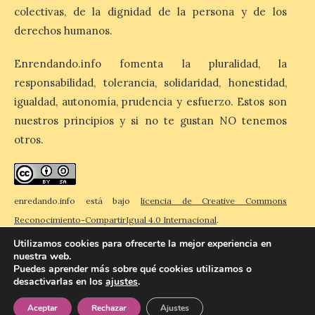
El Ayuntamiento de La
colectivas, de la dignidad de la persona y de los
Bañeza designa a Arturo
Martínez Matilla como
derechos humanos.
pregonero de las Fiestas
2026. Tendrá lugar este
sábado 8 de agosto a las 21,00 horas en el
Enrendando.info fomenta la pluralidad, la
teatro municipal de La Bañeza. El
responsabilidad, tolerancia, solidaridad, honestidad,
comunicador astorgano Arturo Martínez
Matilla, […]
igualdad, autonomía, prudencia y esfuerzo. Estos son
nuestros principios y si no te gustan NO tenemos
otros.
La I Feria de la Cerveza
Artesana de Astorga
arranca con una gran
acogida del público
enredando.info está bajo
licencia de Creative Commons
8 Ago 2026
Reconocimiento-CompartirIgual 4.0 Internacional
.
Utilizamos cookies para ofrecerte la mejor experiencia en
nuestra web.
La inauguración contó
Puedes aprender más sobre qué cookies utilizamos o
con la presencia del
desactivarlas en los
ajustes
.
© 2026 Enredando
Política de privacidad
Política de cookies
Contacto
alcalde de Astorga, José
Luis Nieto, que se acercó
Aceptar
Rechazar
Ajustes
hasta la feria acompañado