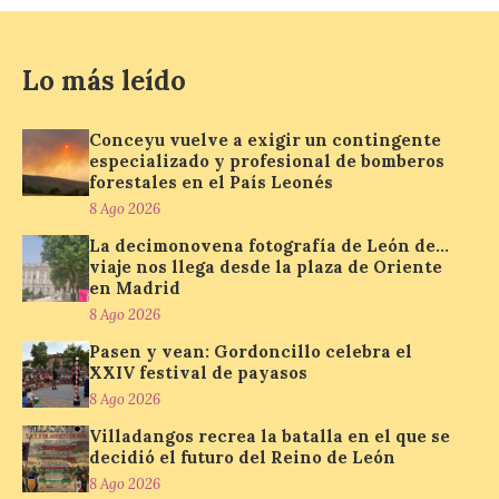
viaje nos llega desde la
plaza de Oriente en
Madrid
Lo más leído
8 Ago 2026
Conceyu vuelve a exigir un contingente
especializado y profesional de bomberos
Nueva edición de León
forestales en el País Leonés
de…viaje. Una iniciativa
organizado por la sección
8 Ago 2026
juvenil de la Asociación
Enróllate, la Asociación
La decimonovena fotografía de León de…
Conceyu País Llionés y el Diario de
viaje nos llega desde la plaza de Oriente
Turismo, Ocio e Información para
en Madrid
jóvenes “Enredando.info”. Pilar Aller Aller
8 Ago 2026
nos envía la décimo […]
Pasen y vean: Gordoncillo celebra el
XXIV festival de payasos
8 Ago 2026
Los minerales y sus usos
más comunes centran la
Villadangos recrea la batalla en el que se
nueva exposición del
decidió el futuro del Reino de León
Museo de la Siderurgia y
8 Ago 2026
la Minería de Sabero