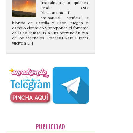
antinatural, artificial e
híbrida de Castilla y León, niegan el
cambio climático y anteponen el fomento
de la tauromaquia a una prevención real
de los incendios. Conceyu Pais Llionés
vuelve a […]
Santander aconseja acudir
a pie o en transporte
público y evitar el
vehículo privado para el
eclipse
8 Ago 2026
El TUS cuenta con líneas
que llegan a la zona en
puntos como el faro de
Cabo Mayor, Cueto,
Corbanera o Ciriego y
PUBLICIDAD
reforzará la movilidad con un servicio