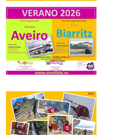
especial de lanzaderas desde el PCTCAN
a Ciriego. El Ayuntamiento de […]
Turismo de Extremadura
impulsa nuevas
iniciativas relacionadas
con el trío de eclipses para
afianzar a Extremadura
como referente en
astroturismo
8 Ago 2026
Extremadura cuenta con
uno de los cielos
estrellados con menor
contaminación lumínica
de Europa, un recurso
natural que permite disfrutar de
actividades de astroturismo durante todo
el año. La Dirección General de Turismo