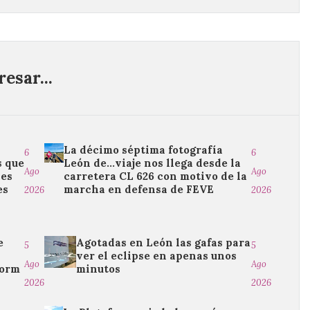
esar...
La décimo séptima fotografía
6
6
s que
León de…viaje nos llega desde la
Ago
Ago
les
carretera CL 626 con motivo de la
es
marcha en defensa de FEVE
2026
2026
e
Agotadas en León las gafas para
5
5
a
ver el eclipse en apenas unos
Ago
Ago
dorm
minutos
2026
2026