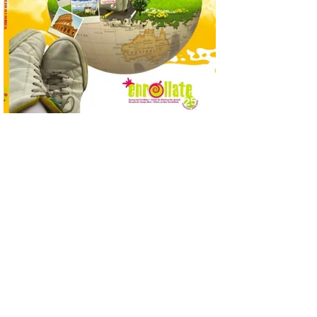
Empleo y Comercio
destina 8,75 millones de
euros al programa JOVEL
2026, cofinanciado por el Fondo Social
Europeo Plus (FSE+), para favorecer la
contratación temporal de 300 jóvenes
desempleados inscritos en el Sistema
Nacional de […]
En la Comarca de Liébana
tienes 6 rincones únicos
para ver el Eclipse de Sol
6 Ago 2026
Miradores naturales,
pueblos con alma y
paisajes de leyenda
convierten la Comarca de
Liébana en uno de los
destinos más bonitos para disfrutar de
este fenómeno astronómico único. Un
eclipse total de sol será visible en la
Península Ibérica durante […]