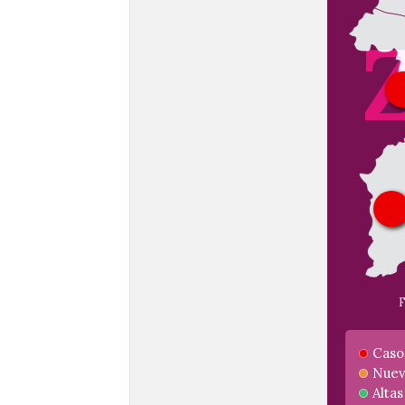
F
Caso
Nuev
Altas