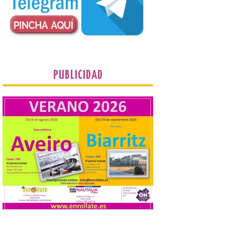
Fernando Cornejo. Apertura de una doble
exposición de fotografía. Este viernes, 7
de agosto, a las 20,00 horas, en el
auditorio de Benavides de […]
Food trucks y música en
Valencia de Don Juan en
PUBLICIDAD
una nueva edición de
Castle Food 2026
7 Ago 2026
Castle Food combina la
música en directo con
food trucks y tiendas de
market esperando atraer
a miles de personas. La
localidad leonesa de Valencia de Don Juan
sigue adelante con su calendario de
eventos veraniegos para este año 2026.
[…]
La Comisión actualiza su