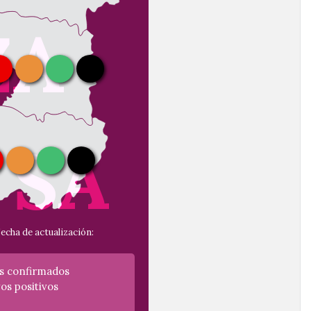
ZA
SA
echa de actualización:
s confirmados
os positivos