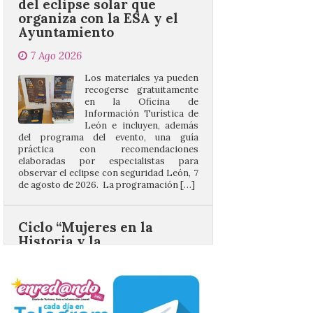
7 Ago 2026
Los materiales ya pueden
recogerse gratuitamente
en la Oficina de
Información Turística de
León e incluyen, además
del programa del evento, una guía
práctica con recomendaciones
elaboradas por especialistas para
observar el eclipse con seguridad León, 7
de agosto de 2026. La programación […]
Ciclo “Mujeres en la
Historia y la
Peregrinación”, en
Benavides de Órbigo.
7 Ago 2026
Conferencia de Victorina
Alonso, sobre la
peregrinación femenina.
Presentación del Libro
“Va de Monjas”, de José