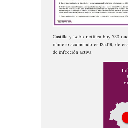
Castilla y León notifica hoy 780 n
número acumulado es 125.119; de esa 
de infección activa.
In
e