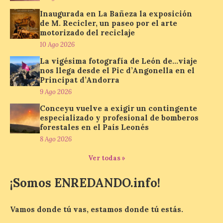
Inaugurada en La Bañeza la exposición
de M. Recicler, un paseo por el arte
El delegado del Gobierno
motorizado del reciclaje
participa en la XVII Feria
10 Ago 2026
Agroalimentaria de El
Espino, una cita que pone
La vigésima fotografía de León de…viaje
en valor los productos, la
nos llega desde el Pic d’Angonella en el
gastronomía y la artesanía
Principat d’Andorra
del Bierzo
9 Ago 2026
10 Ago 2026
Conceyu vuelve a exigir un contingente
especializado y profesional de bomberos
forestales en el País Leonés
Nicanor Sen reivindica en
8 Ago 2026
El Espino el compromiso
del Gobierno de España
Ver todas »
con los pueblos y el medio
rural. Sen destaca la
¡Somos ENREDANDO.info!
capacidad de los pequeños municipios
para generar actividad económica, atraer
visitantes y mantener vivas sus
tradiciones. La feria […]
Vamos donde tú vas, estamos donde tú estás.