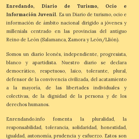
Enredando, Diario de Turismo, Ocio e
Cruz Roja concluye el
Información Juvenil
. Es un Diario de turismo, ocio e
Gran Premio de La Bañeza
información de ámbito nacional dirigido a jóvenes y
con 33 atenciones,
millenials centrado en las provincias del antiguo
incluidos los 10 heridos en
los dos accidentes
Reino de León (Salamanca, Zamora y León/Llión).
registrados durante el fin
de semana
Somos un diario leonés, independiente, progresista,
10 Ago 2026
blanco y apartidista. Nuestro diario se declara
democrático, respetuoso, laico, tolerante, plural,
defensor de la convivencia civilizada, del acatamiento
Cruz Roja concluye el Gran
Premio de La Bañeza con
a la mayoría, de las libertades individuales y
33 atenciones, incluidos
colectivas, de la dignidad de la persona y de los
los 10 heridos en los dos
accidentes registrados
derechos humanos.
durante el fin de semana. El dispositivo
desplegado por la Institución ha atendido
a nueve personas heridas en el […]
Enrendando.info fomenta la pluralidad, la
responsabilidad, tolerancia, solidaridad, honestidad,
igualdad, autonomía, prudencia y esfuerzo. Estos son