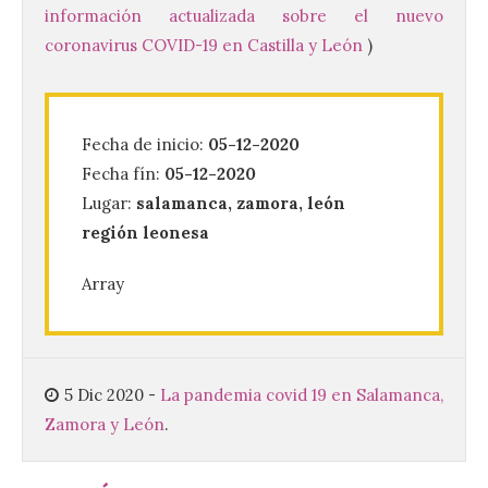
información actualizada sobre el nuevo
La 69FIDMA ha acogido
coronavirus COVID-19 en Castilla y León
)
este domingo una nueva
edición del Día de León y
Astorga.
10 Ago 2026
Fecha de inicio:
05-12-2020
Fecha fín:
05-12-2020
El presidente de la
Lugar:
salamanca, zamora, león
Diputación de León,
región leonesa
Gerardo Álvarez Courel, y
el vicepresidente Roberto
Aller han participado en el
Array
acto institucional organizado con motivo
del Día de León. Organizada por la
Cámara de Comercio de Gijón, FIDMA es
una feria […]
5 Dic 2020
-
La pandemia covid 19 en Salamanca,
Zamora y León
.
CIUDEN acoge un nuevo
gran proyecto expositivo
que conecta la obra de