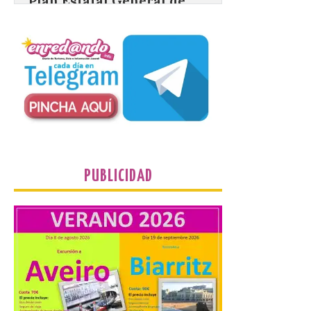
asociados al eclipse
10 Ago 2026
El dispositivo se refuerza
días antes del eclipse
solar total del 12 de
agosto, que atravesará
España de oeste a este, y
que movilizará a varios millones de
personas para disfrutar de este
acontecimiento histórico. Algunas
comunidades autónomas ya han […]
PUBLICIDAD
El Ayuntamiento de
Segovia presenta “Música
para un eclipse”, un
concierto único con
motivo del eclipse de sol
10 Ago 2026