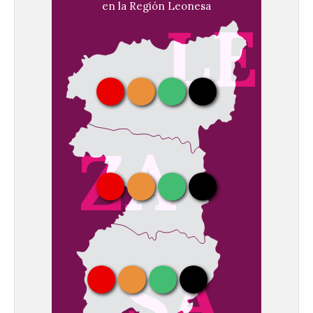
en la Región Leonesa
LE
ZA
SA