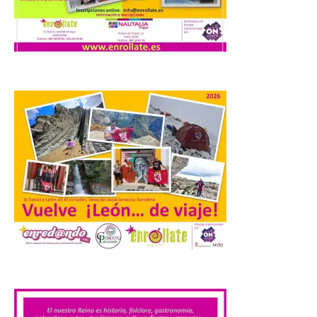
La cita, que se celebrará el
12 de agosto en el
enlosado de la Catedral,
incluye el estreno absoluto
de una composición del
músico segoviano Geni Uñón. Turismo de
Segovia lanza el Premio Internacional de
Fotografía del Eclipse “Segovia bajo […]
València prepara un
operativo especial de
limpieza en las playas y el
punto de observación para
el eclipse solar del día 12
10 Ago 2026
.
El Ayuntamiento ha
coordinado este refuerzo