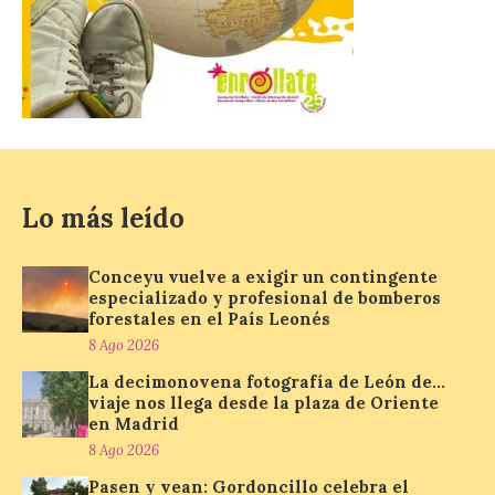
La decimonovena
fotografía de León de…
viaje nos llega desde la
plaza de Oriente en
Madrid
8 Ago 2026
Lo más leído
Nueva edición de León
de…viaje. Una iniciativa
organizado por la sección
Conceyu vuelve a exigir un contingente
juvenil de la Asociación
especializado y profesional de bomberos
Enróllate, la Asociación
Conceyu País Llionés y el Diario de
forestales en el País Leonés
Turismo, Ocio e Información para
8 Ago 2026
jóvenes “Enredando.info”. Pilar Aller Aller
nos envía la décimo […]
La decimonovena fotografía de León de…
viaje nos llega desde la plaza de Oriente
en Madrid
8 Ago 2026
Los minerales y sus usos
más comunes centran la
Pasen y vean: Gordoncillo celebra el