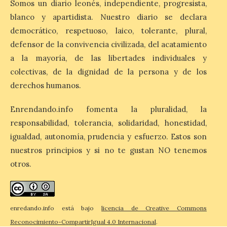
Somos un diario leonés, independiente, progresista,
blanco y apartidista. Nuestro diario se declara
El Ayuntamiento de La
democrático, respetuoso, laico, tolerante, plural,
Bañeza designa a Arturo
Martínez Matilla como
defensor de la convivencia civilizada, del acatamiento
pregonero de las Fiestas
a la mayoría, de las libertades individuales y
2026. Tendrá lugar este
sábado 8 de agosto a las 21,00 horas en el
colectivas, de la dignidad de la persona y de los
teatro municipal de La Bañeza. El
derechos humanos.
comunicador astorgano Arturo Martínez
Matilla, […]
Enrendando.info fomenta la pluralidad, la
responsabilidad, tolerancia, solidaridad, honestidad,
La I Feria de la Cerveza
igualdad, autonomía, prudencia y esfuerzo. Estos son
Artesana de Astorga
nuestros principios y si no te gustan NO tenemos
arranca con una gran
otros.
acogida del público
8 Ago 2026
enredando.info está bajo
licencia de Creative Commons
La inauguración contó
Reconocimiento-CompartirIgual 4.0 Internacional
.
con la presencia del