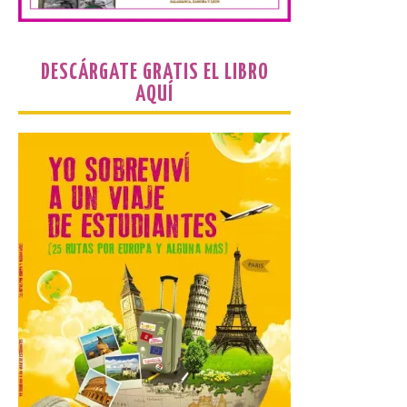
preferente en la comunidad autónoma,
contará con un dispositivo especial de
seguridad y acceso […]
DESCÁRGATE GRATIS EL LIBRO
AQUÍ
Gijon prohíbe el baño en
San Lorenzo, Poniente y
Arbeyal el día del eclipse a
partir de las 19.00 horas.
8 Ago 2026
Incide en que el eclipse se
verá desde múltiples
puntos de la ciudad, por lo
que no será necesario
desplazarse y se
recomienda no acudir a Gijón/Xixón en
coche ni usarlo ese día. Los accesos a
la Campa Torres y La […]