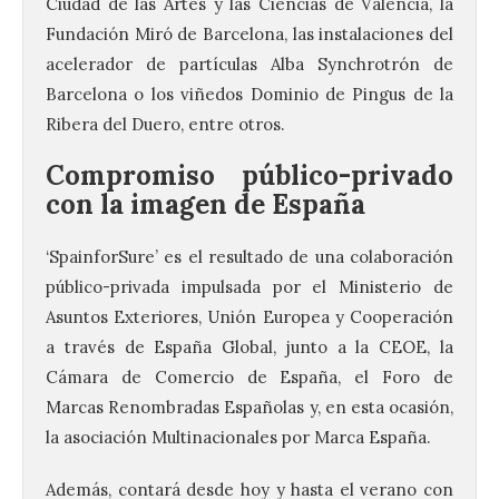
Ciudad de las Artes y las Ciencias de Valencia, la
Fundación Miró de Barcelona, las instalaciones del
acelerador de partículas Alba Synchrotrón de
Barcelona o los viñedos Dominio de Pingus de la
Ribera del Duero, entre otros.
Compromiso público-privado
con la imagen de España
‘SpainforSure’ es el resultado de una colaboración
público-privada impulsada por el Ministerio de
Asuntos Exteriores, Unión Europea y Cooperación
La UPSA impulsa la
a través de España Global, junto a la CEOE, la
creación musical con el I
Cámara de Comercio de España, el Foro de
Concurso Internacional de
Marcas Renombradas Españolas y, en esta ocasión,
Composición Coral Sacra
la asociación Multinacionales por Marca España.
8 Ago 2026
Además, contará desde hoy y hasta el verano con