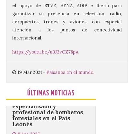
Este certamen,
el apoyo de RTVE, AENA, ADIF e Iberia para
promovido por el Instituto
garantizar su presencia en televisión, radio,
Universitario de Música
Sacra de la Universidad
aeropuertos, trenes y aviones, con especial
Pontificia de Salamanca
atención a los puntos de conectividad
(UPSA), premiará composiciones
inéditas, destinadas a coro, con un
internacional.
premio de 3.000 euros. Las candidaturas
podrán presentarse hasta el 30 de
noviembre. La Universidad, a […]
https://youtu.be/u0J3vCZ78pA
19 Mar 2021
-
Paisanos en el mundo
.
Conceyu vuelve a exigir
un contingente
especializado y
profesional de bomberos
ÚLTIMAS NOTICIAS
forestales en el País
Leonés
8 Ago 2026
Conceyu «se opone