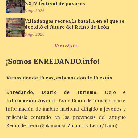
nueva exposición del
XXIV festival de payasos
Museo de la Siderurgia y
8 Ago 2026
la Minería de Sabero
Villadangos recrea la batalla en el que se
8 Ago 2026
decidió el futuro del Reino de León
8 Ago 2026
La exposición que se
Ver todas »
inaugurará el sábado día 8
de agosto a las doce y
¡Somos ENREDANDO.info!
media de la mañana,
durante la ‘Feria de
minerales, rocas y fósiles de Castilla y
León’, podrá visitarse hasta finales del
Vamos donde tú vas, estamos donde tú estás.
mes de noviembre, con […]
Enredando, Diario de Turismo, Ocio e
Información Juvenil
. Es un Diario de turismo, ocio e
La Bañeza inicia sus
información de ámbito nacional dirigido a jóvenes y
fiestas con el pregón a
millenials centrado en las provincias del antiguo
cargo de Arturo Martínez
Matilla
Reino de León (Salamanca, Zamora y León/Llión).
8 Ago 2026