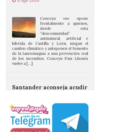
frontalmente a quienes,
desde esta
“descomunidad”
antinatural, artificial e
híbrida de Castilla y León, niegan el
cambio climático y anteponen el fomento
de la tauromaquia a una prevención real
de los incendios. Conceyu Pais Llionés
vuelve a […]
Santander aconseja acudir
a pie o en transporte
público y evitar el
vehículo privado para el
eclipse
8 Ago 2026
El TUS cuenta con líneas
que llegan a la zona en
puntos como el faro de