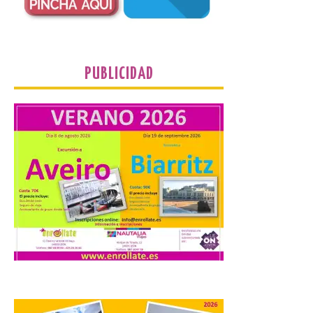
Cabo Mayor, Cueto,
Corbanera o Ciriego y
reforzará la movilidad con un servicio
especial de lanzaderas desde el PCTCAN
a Ciriego. El Ayuntamiento de […]
PUBLICIDAD
Turismo de Extremadura
impulsa nuevas
iniciativas relacionadas
con el trío de eclipses para
afianzar a Extremadura
como referente en
astroturismo
8 Ago 2026
Extremadura cuenta con
uno de los cielos
estrellados con menor
contaminación lumínica
de Europa, un recurso